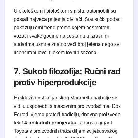
U ekološkom i biološkom smislu, automobili su
postali najveća prijetnja divljači. Statistički podaci
pokazuju crni trend prema kojem nesmotreni
vozači svake godine na cestama u izravnim
sudarima usmrte znatno veći broj jelena nego svi
licencirani lovci tijekom lovnih sezona.
7. Sukob filozofija: Ručni rad
protiv hiperprodukcije
Ekskluzivnost talijanskog Maranella najbolje se
vidi u usporedbi s masovnim proizvođačima. Dok
Ferrari, vjerno prateći tradiciju, dnevno proizvede
tek
14 unikatnih primjeraka
, japanski gigant
Toyota s proizvodnih traka diljem svijeta svakog