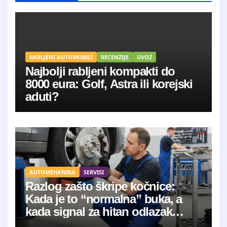
RABLJENI AUTOMOBILI
RECENZIJE
UVOZ
Najbolji rabljeni kompakti do
8000 eura: Golf, Astra ili korejski
aduti?
AUTOMEHANIKA
SERVISI
Razlog zašto škripe kočnice:
Kada je to “normalna” buka, a
kada signal za hitan odlazak
mehaničaru?