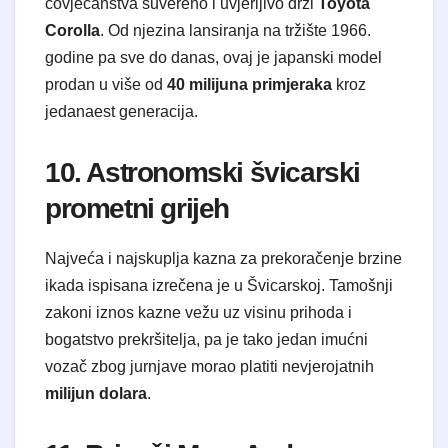
čovječanstva suvereno i uvjerljivo drži
Toyota
Corolla
. Od njezina lansiranja na tržište 1966.
godine pa sve do danas, ovaj je japanski model
prodan u više od
40 milijuna primjeraka
kroz
jedanaest generacija.
10. Astronomski švicarski
prometni grijeh
Najveća i najskuplja kazna za prekoračenje brzine
ikada ispisana izrečena je u Švicarskoj. Tamošnji
zakoni iznos kazne vežu uz visinu prihoda i
bogatstvo prekršitelja, pa je tako jedan imućni
vozač zbog jurnjave morao platiti nevjerojatnih
milijun dolara
.