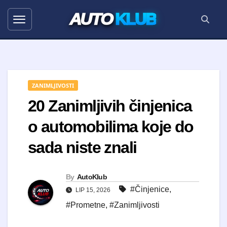
AUTO
KLUB
ZANIMLJIVOSTI
20 Zanimljivih činjenica
o automobilima koje do
sada niste znali
By
AutoKlub
#Činjenice
,
LIP 15, 2026
#Prometne
,
#Zanimljivosti