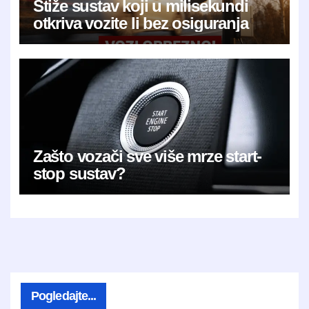
Stiže sustav koji u milisekundi
otkriva vozite li bez osiguranja
Zašto vozači sve više mrze start-
stop sustav?
Pogledajte...