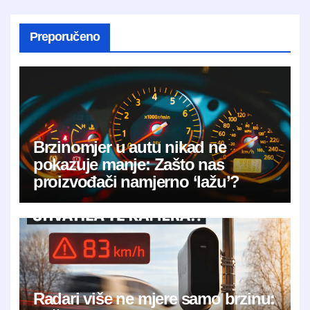
Preporučeno
Brzinomjer u autu nikad ne
pokazuje manje: Zašto nas
proizvođači namjerno ‘lažu’?
Radari više ne mjere samo brzinu: