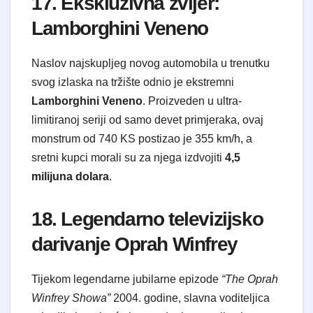
17. Ekskluzivna zvijer:
Lamborghini Veneno
Naslov najskupljeg novog automobila u trenutku
svog izlaska na tržište odnio je ekstremni
Lamborghini Veneno
. Proizveden u ultra-
limitiranoj seriji od samo devet primjeraka, ovaj
monstrum od 740 KS postizao je 355 km/h, a
sretni kupci morali su za njega izdvojiti
4,5
milijuna dolara
.
18. Legendarno televizijsko
darivanje Oprah Winfrey
Tijekom legendarne jubilarne epizode
“The Oprah
Winfrey Showa”
2004. godine, slavna voditeljica