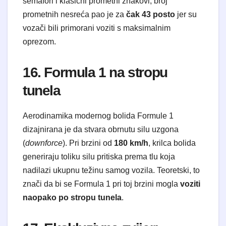
semafori i klasični prometni znakovi, broj
prometnih nesreća pao je za
čak 43 posto
jer su
vozači bili primorani voziti s maksimalnim
oprezom.
16. Formula 1 na stropu
tunela
Aerodinamika modernog bolida Formule 1
dizajnirana je da stvara obrnutu silu uzgona
(
downforce
). Pri brzini od
180 km/h
, krilca bolida
generiraju toliku silu pritiska prema tlu koja
nadilazi ukupnu težinu samog vozila. Teoretski, to
znači da bi se Formula 1 pri toj brzini mogla
voziti
naopako po stropu tunela
.