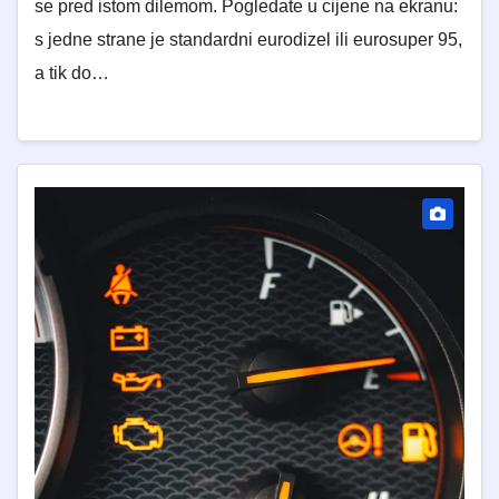
se pred istom dilemom. Pogledate u cijene na ekranu:
s jedne strane je standardni eurodizel ili eurosuper 95,
a tik do…