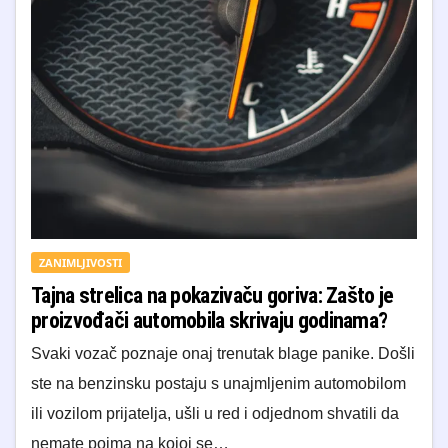
ZANIMLJIVOSTI
Tajna strelica na pokazivaču goriva: Zašto je
proizvođači automobila skrivaju godinama?
Svaki vozač poznaje onaj trenutak blage panike. Došli
ste na benzinsku postaju s unajmljenim automobilom
ili vozilom prijatelja, ušli u red i odjednom shvatili da
nemate pojma na kojoj se…