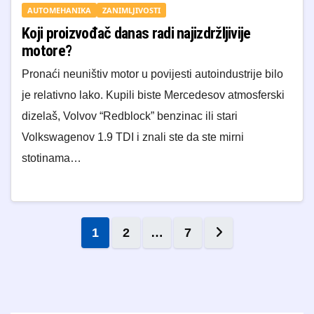
AUTOMEHANIKA
ZANIMLJIVOSTI
Koji proizvođač danas radi najizdržljivije
motore?
Pronaći neuništiv motor u povijesti autoindustrije bilo
je relativno lako. Kupili biste Mercedesov atmosferski
dizelaš, Volvov “Redblock” benzinac ili stari
Volkswagenov 1.9 TDI i znali ste da ste mirni
stotinama…
Brojevi stranica objava
1
2
…
7