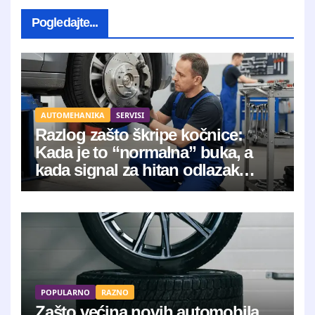
Pogledajte...
AUTOMEHANIKA
SERVISI
Razlog zašto škripe kočnice:
Kada je to “normalna” buka, a
kada signal za hitan odlazak
mehaničaru?
POPULARNO
RAZNO
Zašto većina novih automobila