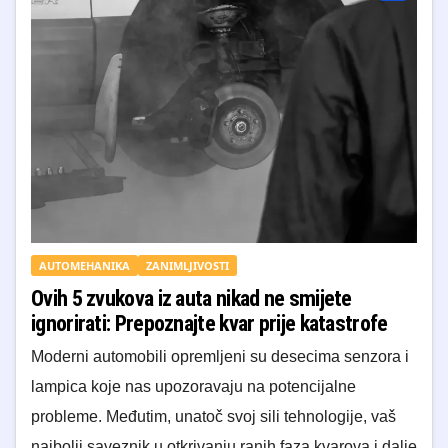
AUTOMEHANIKA
ZANIMLJIVOSTI
Ovih 5 zvukova iz auta nikad ne smijete
ignorirati: Prepoznajte kvar prije katastrofe
Moderni automobili opremljeni su desecima senzora i
lampica koje nas upozoravaju na potencijalne
probleme. Međutim, unatoč svoj sili tehnologije, vaš
najbolji saveznik u otkrivanju ranih faza kvarova i dalje