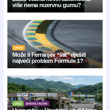
više nema rezervnu gumu?
SPORT
Može li Ferrarijev “štit” riješiti
najveći problem Formule 1?
UVOZ
ZAKONI I KAZNE