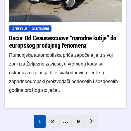
LIFESTYLE
OLDTIMERI
Dacia: Od Ceausescuove “narodne kutije” do
europskog prodajnog fenomena
Rumunjska automobilska priča započela je u sivoj
zoni iza Željezne zavjese, u vremenu kada su
oskudica i izolacija bile svakodnevica. Dok su
zapadnoeuropski proizvođači pedesetih i šezdesetih
godina prošlog stoljeća…
Brojevi stranica objava
1
2
…
9