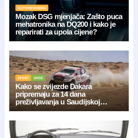
AUTOMEHANIKA
Mozak DSG mjenjača: Zašto puca
mehatronika na DQ200 i kako je
reparirati za upola cijene?
SPORT
UVOZ
Kako se zvijezde Dakara
pripremaju za 14 dana
preživljavanja u Saudijskoj
Arabiji?