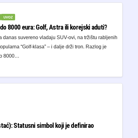
UVOZ
do 8000 eura: Golf, Astra ili korejski aduti?
a danas suvereno vladaju SUV-ovi, na tržištu rabljenih
ularna “Golf-klasa” – i dalje drži tron. Razlog je
oko 8000…
ać): Statusni simbol koji je definirao