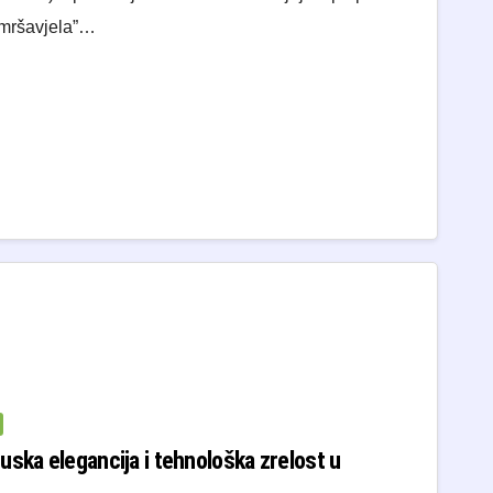
“smršavjela”…
uska elegancija i tehnološka zrelost u