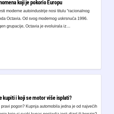
enomena koji je pokorio Europu
esti moderne autoindustrije nosi titulu “racionalnog
Škoda Octavia. Od svog modernog uskrsnuća 1996.
en grupacije, Octavia je evoluirala iz…
je kupiti i koji se motor više isplati?
 pravi pogon? Kupnja automobila jedna je od najvećih
anje koje si svaki kupac postavlja jest: dizel ili benzin?