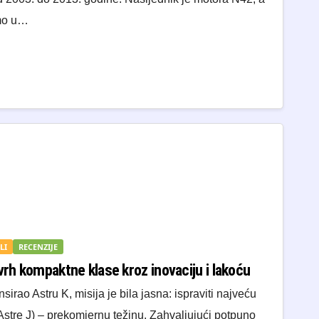
emo u…
LI
RECENZIJE
vrh kompaktne klase kroz inovaciju i lakoću
irao Astru K, misija je bila jasna: ispraviti najveću
stre J) – prekomjernu težinu. Zahvaljujući potpuno