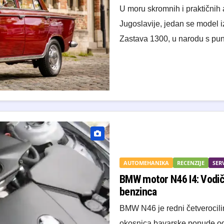
U moru skromnih i praktičnih 
Jugoslavije, jedan se model 
Zastava 1300, u narodu s pu
AUTOMEHANIKA
RECENZIJE
SERV
BMW motor N46 I4: Vodič
benzinca
​BMW N46 je redni četverocilin
okosnica bavarske ponude od 