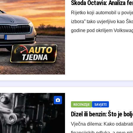
Škoda Octavia: Analiza f
Rijetko koji automobil u povij
izbora” tako uvjerljivo kao 
godine pod okriljem Volkswag
RECENZIJE
SAVJETI
Dizel ili benzin: Što je bol
Vječna dilema: Kako odabrati
financijskih odluka, a prvo pit