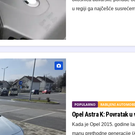
u regiji ga najčešće susreć
POPULARNO
RABLJENI AUTOMOBI
Opel Astra K: Povratak u 
Kada je Opel 2015. godine lans
manu prethodne generacije (A