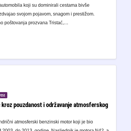
automobila koji su dominirali cestama bivše
izdvajao svojom pojavom, snagom i prestižom.
no poštovanja prozvana Tristać,…
ISI
 kroz pouzdanost i održavanje atmosferskog
drični atmosferski benzinski motor koji je bio
2003. do 2013. godine. Nasljednik je motora N42, a