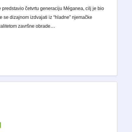
predstavio četvrtu generaciju Méganea, cilj je bio
 će se dizajnom izdvajati iz “hladne” njemačke
 kvalitetom završne obrade…