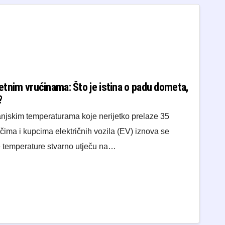
ljetnim vrućinama: Što je istina o padu dometa,
?
anjskim temperaturama koje nerijetko prelaze 35
ima i kupcima električnih vozila (EV) iznova se
ke temperature stvarno utječu na…