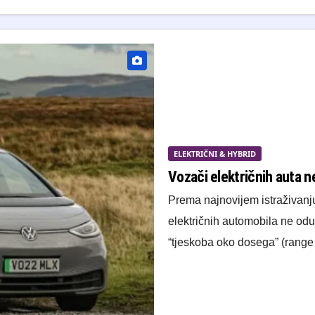
ELEKTRIČNI & HYBRID
Vozači električnih auta n
Prema najnovijem istraživanj
električnih automobila ne odus
“tjeskoba oko dosega” (range a