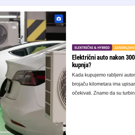
ELEKTRIČNI & HYBRID
ZANIMLJIVO
Električni auto nakon 300.
kupnja?
Kada kupujemo rabljeni autom
brojaču kilometara ima upisa
očekivati. Znamo da su turb