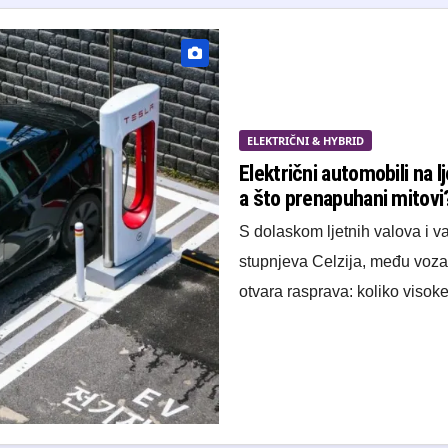
ELEKTRIČNI & HYBRID
Električni automobili na 
a što prenapuhani mitovi
S dolaskom ljetnih valova i v
stupnjeva Celzija, među vozač
otvara rasprava: koliko viso