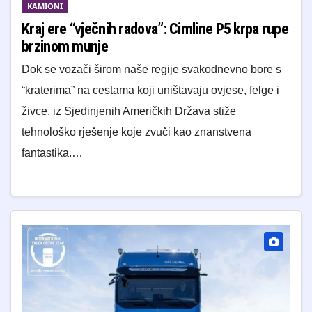
KAMIONI
Kraj ere “vječnih radova”: Cimline P5 krpa rupe
brzinom munje
Dok se vozači širom naše regije svakodnevno bore s
“kraterima” na cestama koji uništavaju ovjese, felge i
živce, iz Sjedinjenih Američkih Država stiže
tehnološko rješenje koje zvuči kao znanstvena
fantastika.…