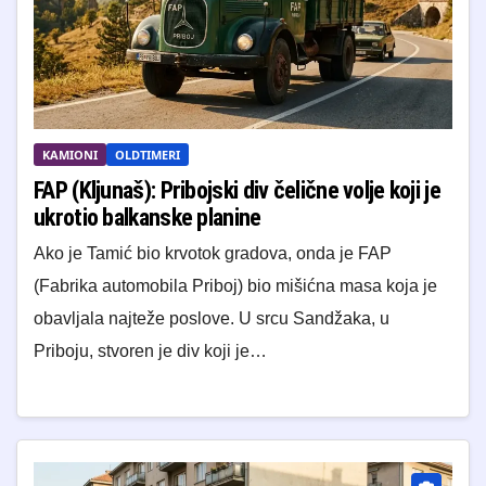
KAMIONI
OLDTIMERI
FAP (Kljunaš): Pribojski div čelične volje koji je
ukrotio balkanske planine
Ako je Tamić bio krvotok gradova, onda je FAP
(Fabrika automobila Priboj) bio mišićna masa koja je
obavljala najteže poslove. U srcu Sandžaka, u
Priboju, stvoren je div koji je…