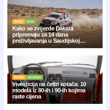
SPORT
UVOZ
Kako se zvijezde Dakara
pripremaju za 14 dana
preživljavanja u Saudijskoj
Arabiji?
RAZNO
RECENZIJE
Investicija na četiri kotača: 10
modela iz 80-ih i 90-ih kojima
raste cijena