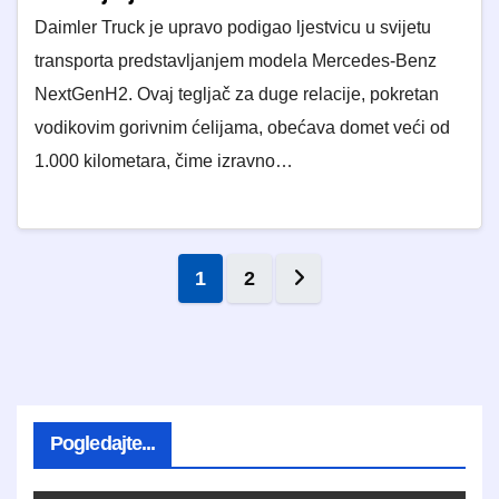
Daimler Truck je upravo podigao ljestvicu u svijetu
transporta predstavljanjem modela Mercedes-Benz
NextGenH2. Ovaj tegljač za duge relacije, pokretan
vodikovim gorivnim ćelijama, obećava domet veći od
1.000 kilometara, čime izravno…
Brojevi stranica obja
1
2
Pogledajte...