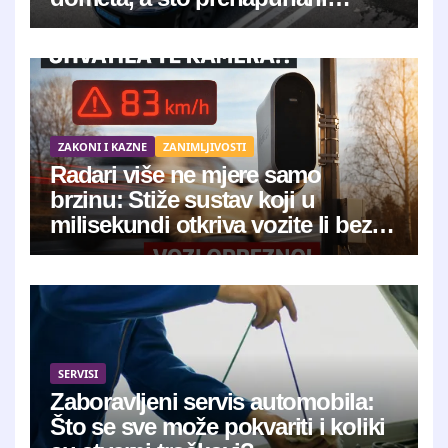
mitovi?
ZAKONI I KAZNE
ZANIMLJIVOSTI
Radari više ne mjere samo
brzinu: Stiže sustav koji u
milisekundi otkriva vozite li bez
osiguranja
SERVISI
Zaboravljeni servis automobila:
Što se sve može pokvariti i koliki