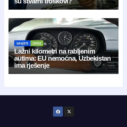
su stvarni troškovi?
SAVJETI
UVOZ
Lažni kilometri na rabljenim
autima: EU nemoćna, Uzbekistan
ima rješenje