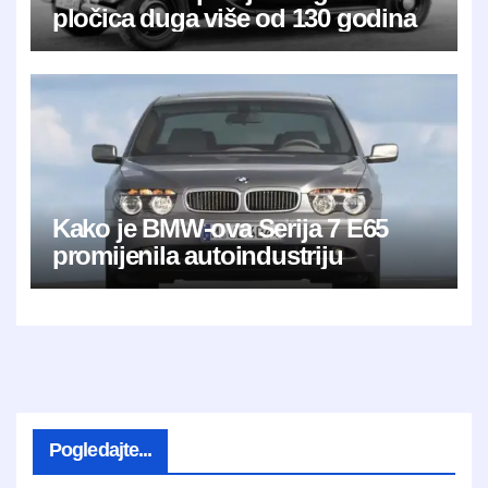
pločica duga više od 130 godina
Kako je BMW-ova Serija 7 E65
promijenila autoindustriju
Pogledajte...