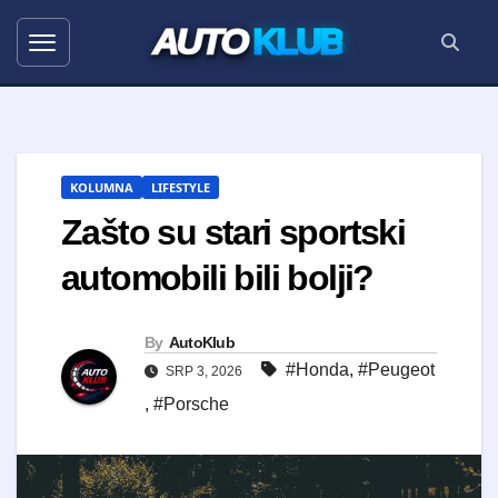
AUTO
KLUB
KOLUMNA
LIFESTYLE
Zašto su stari sportski
automobili bili bolji?
By
AutoKlub
#Honda
,
#Peugeot
SRP 3, 2026
,
#Porsche