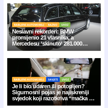
RABLJENI AUTOMOBILI
RAZNO
UVOZ
Neslavni rekorderi: BMW
promijenio 21 vlasnika, a
Mercedesu ‘skinuto‘ 281.000
kilometara
RABLJENI AUTOMOBILI
SAVJETI
UVOZ
Je li bio udaren ili potopljen?
Sigurnosni pojas je najiskreniji
svjedok koji razotkriva “mačka u
vreći”