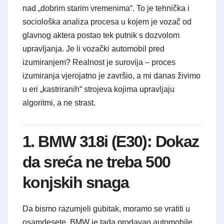
nad „dobrim starim vremenima“. To je tehnička i
sociološka analiza procesa u kojem je vozač od
glavnog aktera postao tek putnik s dozvolom
upravljanja. Je li vozački automobil pred
izumiranjem? Realnost je surovija – proces
izumiranja vjerojatno je završio, a mi danas živimo
u eri „kastriranih“ strojeva kojima upravljaju
algoritmi, a ne strast.
1. BMW 318i (E30): Dokaz
da sreća ne treba 500
konjskih snaga
Da bismo razumjeli gubitak, moramo se vratiti u
osamdesete. BMW je tada prodavao automobile