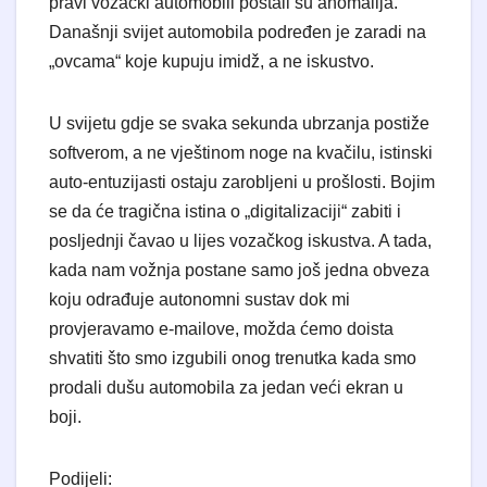
pravi vozački automobili postali su anomalija.
Današnji svijet automobila podređen je zaradi na
„ovcama“ koje kupuju imidž, a ne iskustvo.
U svijetu gdje se svaka sekunda ubrzanja postiže
softverom, a ne vještinom noge na kvačilu, istinski
auto-entuzijasti ostaju zarobljeni u prošlosti. Bojim
se da će tragična istina o „digitalizaciji“ zabiti i
posljednji čavao u lijes vozačkog iskustva. A tada,
kada nam vožnja postane samo još jedna obveza
koju odrađuje autonomni sustav dok mi
provjeravamo e-mailove, možda ćemo doista
shvatiti što smo izgubili onog trenutka kada smo
prodali dušu automobila za jedan veći ekran u
boji.
Podijeli: