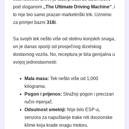
pod sloganom
„The Ultimate Driving Machine“
, i
to nije bio samo prazan marketinški trik. Uzmimo
za primjer bazni
318i
.
Sa svojih tek nešto više od stotinu konjskih snaga,
on je danas sporiji od prosječnog dizelskog
dostavnog vozila. No, receptura je bila genijalna u
svojoj jednostavnosti:
Mala masa:
Tek nešto više od 1,000
kilograma.
Pogon i prijenos:
Stražnji pogon i precizan
ručni mjenjač.
Odsutnost smetnji:
Nije bilo ESP-a,
senzora za napuštanje trake niti dvozonske
klime koja krade snagu motoru.