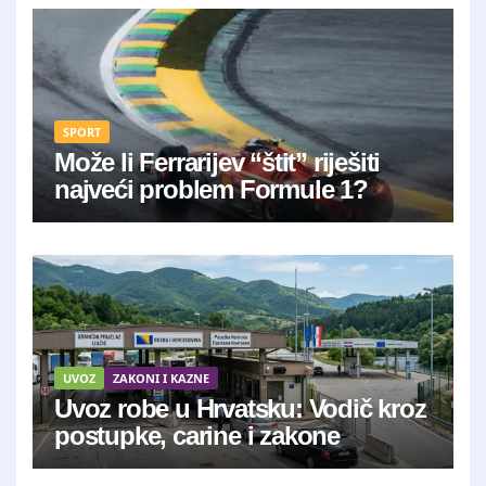
SPORT
Može li Ferrarijev “štit” riješiti
najveći problem Formule 1?
UVOZ
ZAKONI I KAZNE
Uvoz robe u Hrvatsku: Vodič kroz
postupke, carine i zakone