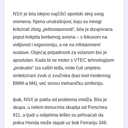
NSX je bila idejno najčišći sportski stroj svog
vremena. Njena unutrašnjost, koju su mnogi
kritizirali zbog „jednostavnosti“, bila je dizajnirana
poput kokpita borbenog aviona – s fokusom na
vidljivost i ergonomiju, a ne na infotainment
sustave. Osjećaj pripadnosti za volanom bio je
apsolutan. Kada bi se motor s VTEC tehnologijom
„probudio“ iza vaših leđa, niste čuli umjetno
sintetizirani zvuk iz zvučnika (kao kod modernog
BMW-a M4), već sirovu mehaničku simfoniju.
Ipak, NSX je patila od problema imidža. Bila je
skupa, u nekim trenucima skuplja od Porschea
911, a ljudi u odijelima teško su prihvaćali da
jedna Honda može stajati uz bok Ferrariju 348.