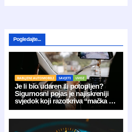
Pogledajte...
RABLJENI AUTOMOBILI
SAVJETI
UVOZ
Je li bio udaren ili potopljen?
Sigurnosni pojas je najiskreniji
svjedok koji razotkriva “mačka u
vreći”