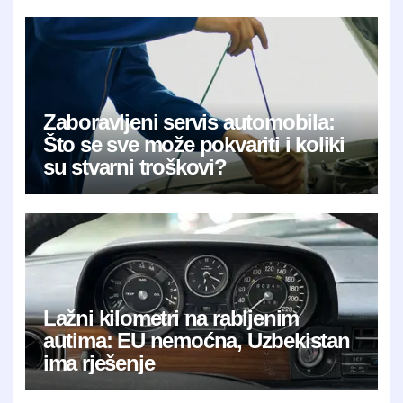
Zaboravljeni servis automobila:
Što se sve može pokvariti i koliki
su stvarni troškovi?
Lažni kilometri na rabljenim
autima: EU nemoćna, Uzbekistan
ima rješenje