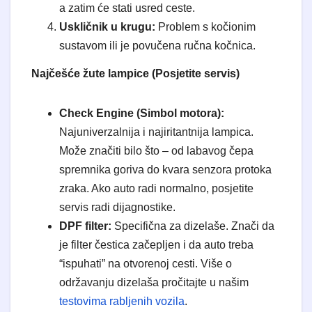
a zatim će stati usred ceste.
Uskličnik u krugu:
Problem s kočionim
sustavom ili je povučena ručna kočnica.
Najčešće žute lampice (Posjetite servis)
Check Engine (Simbol motora):
Najuniverzalnija i najiritantnija lampica.
Može značiti bilo što – od labavog čepa
spremnika goriva do kvara senzora protoka
zraka. Ako auto radi normalno, posjetite
servis radi dijagnostike.
DPF filter:
Specifična za dizelaše. Znači da
je filter čestica začepljen i da auto treba
“ispuhati” na otvorenoj cesti. Više o
održavanju dizelaša pročitajte u našim
testovima rabljenih vozila
.