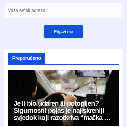
Prijavi me
Preporučeno
Je li bio udaren ili potopljen?
Sigurnosni pojas je najiskreniji
svjedok koji razotkriva “mačka u
vreći”