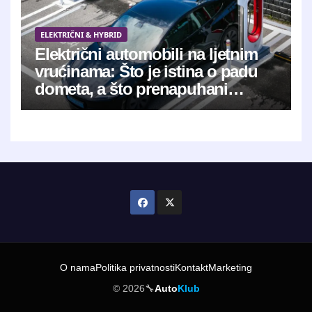
ELEKTRIČNI & HYBRID
Električni automobili na ljetnim
vrućinama: Što je istina o padu
dometa, a što prenapuhani
mitovi?
O nama
Politika privatnosti
Kontakt
Marketing
© 2026
🔧
Auto
Klub