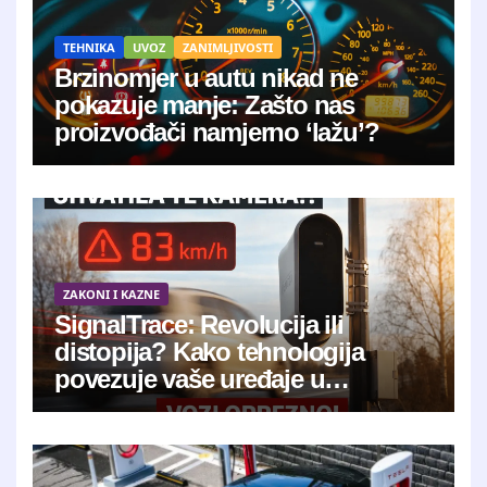
TEHNIKA
UVOZ
ZANIMLJIVOSTI
Brzinomjer u autu nikad ne
pokazuje manje: Zašto nas
proizvođači namjerno ‘lažu’?
ZAKONI I KAZNE
SignalTrace: Revolucija ili
distopija? Kako tehnologija
povezuje vaše uređaje u
jedinstveni digitalni otisak