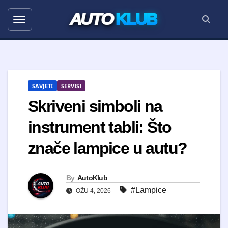
AUTO
KLUB
SAVJETI
SERVISI
Skriveni simboli na
instrument tabli: Što
znače lampice u autu?
By
AutoKlub
#Lampice
OŽU 4, 2026