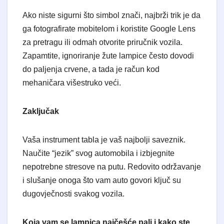
​Ako niste sigurni što simbol znači, najbrži trik je da
ga fotografirate mobitelom i koristite Google Lens
za pretragu ili odmah otvorite priručnik vozila.
Zapamtite, ignoriranje žute lampice često dovodi
do paljenja crvene, a tada je račun kod
mehaničara višestruko veći.
Zaključak
Vaša instrument tabla je vaš najbolji saveznik.
Naučite “jezik” svog automobila i izbjegnite
nepotrebne stresove na putu. Redovito održavanje
i slušanje onoga što vam auto govori ključ su
dugovječnosti svakog vozila.
Koja vam se lampica najčešće pali i kako ste