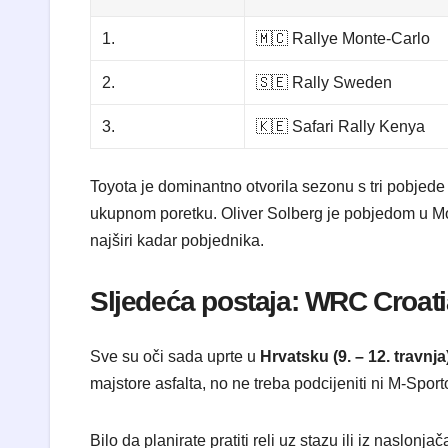
1.
🇲🇨 Rallye Monte-Carlo
2.
🇸🇪 Rally Sweden
3.
🇰🇪 Safari Rally Kenya
Toyota je dominantno otvorila sezonu s tri pobjede
ukupnom poretku. Oliver Solberg je pobjedom u Mo
najširi kadar pobjednika.
​Sljedeća postaja: WRC Croati
​Sve su oči sada uprte u
Hrvatsku (9. – 12. travnja
majstore asfalta, no ne treba podcijeniti ni M-Spo
​Bilo da planirate pratiti reli uz stazu ili iz naslo