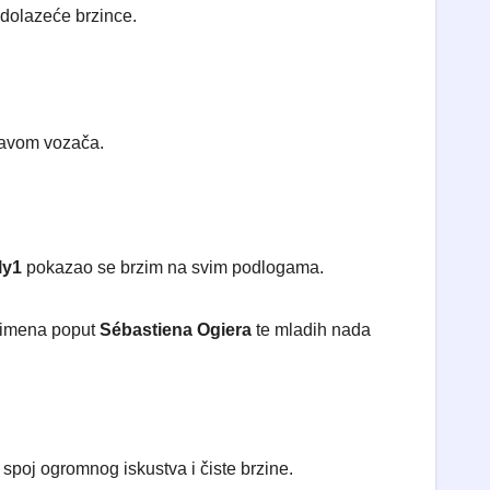
adolazeće brzince.
stavom vozača.
ly1
pokazao se brzim na svim podlogama.
a imena poput
Sébastiena Ogiera
te mladih nada
 spoj ogromnog iskustva i čiste brzine.