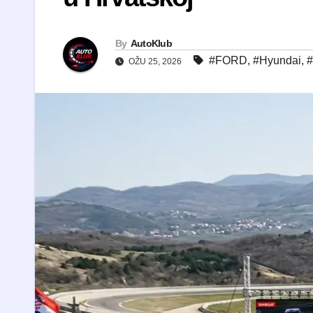
By
AutoKlub
#FORD
,
#Hyundai
,
#
OŽU 25, 2026