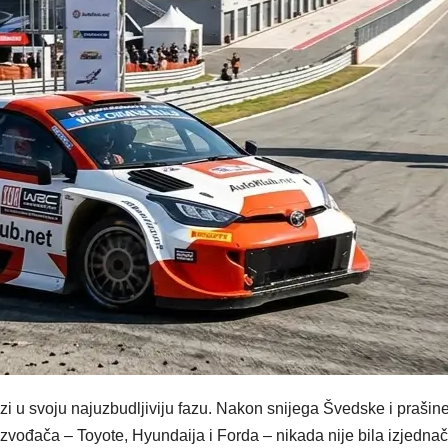
zi u svoju najuzbudljiviju fazu. Nakon snijega Švedske i prašine
izvođača – Toyote, Hyundaija i Forda – nikada nije bila izjednač