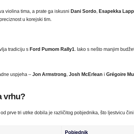
rva violina tima, a prate ga iskusni
Dani Sordo
,
Esapekka Lapp
reciznost u korejski tim.
lja tradiciju s
Ford Pumom Rally1
. Iako s nešto manjim budže
ladne uspjeha –
Jon Armstrong
,
Josh McErlean
i
Grégoire Mu
na vrhu?
 prve tri utrke dobila je različitog pobjednika, što ljestvicu či
Pobjednik