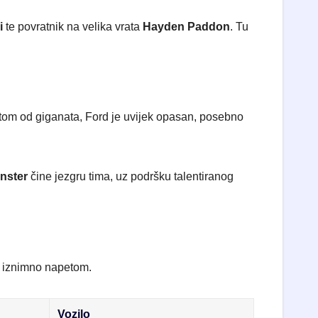
i
te povratnik na velika vrata
Hayden Paddon
. Tu
tom od giganata, Ford je uvijek opasan, posebno
nster
čine jezgru tima, uz podršku talentiranog
ni iznimno napetom.
Vozilo