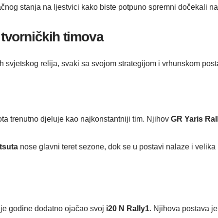
ačnog stanja na ljestvici kako biste potpuno spremni dočekali n
 tvorničkih timova
e vrh svjetskog relija, svaki sa svojom strategijom i vrhunskom po
ta trenutno djeluje kao najkonstantniji tim. Njihov
GR Yaris Ral
tsuta
nose glavni teret sezone, dok se u postavi nalaze i velik
je godine dodatno ojačao svoj
i20 N Rally1
. Njihova postava je