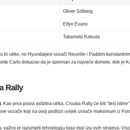
Oliver Solberg
Elfyn Evans
Takamoto Katsuta
 u tri utrke, no Hyundaijevi vozači Neuville i Paddon konstantn
nte Carlu dokazao da je spreman za najveće domete, dok je Ka
a Rally
)
. Kao prva prava asfaltna utrka, Croatia Rally će biti “test istin
rtove vozače koji na ovoj podlozi uvijek izvlače maksimum iz Fo
njača, važno je razumjeti tehnologiju koja stoji iza ovih strojeva. 