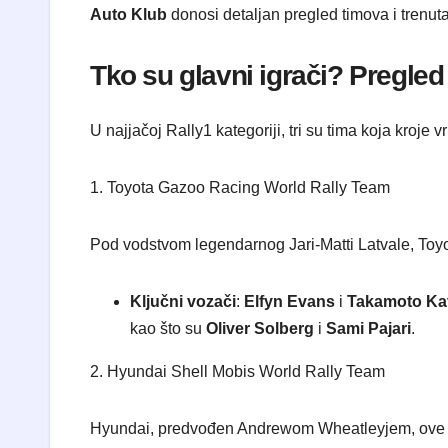
Auto Klub
donosi detaljan pregled timova i trenut
​Tko su glavni igrači? Pregled
​U najjačoj Rally1 kategoriji, tri su tima koja kroj
​1. Toyota Gazoo Racing World Rally Team
​Pod vodstvom legendarnog Jari-Matti Latvale, Toyo
Ključni vozači
:
Elfyn Evans
i
Takamoto Ka
kao što su
Oliver Solberg
i
Sami Pajari
.
​2. Hyundai Shell Mobis World Rally Team
​Hyundai, predvođen Andrewom Wheatleyjem, ove 