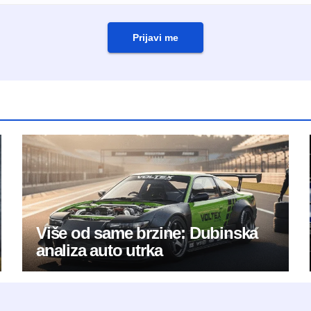
Prijavi me
Više od same brzine: Dubinska
analiza auto utrka