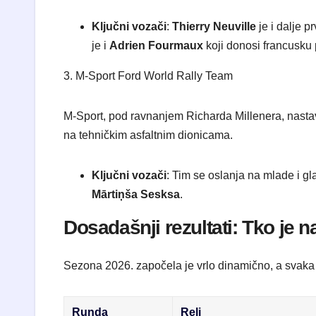
Ključni vozači
:
Thierry Neuville
je i dalje p
je i
Adrien Fourmaux
koji donosi francusku p
​3. M-Sport Ford World Rally Team
​M-Sport, pod ravnanjem Richarda Millenera, nastav
na tehničkim asfaltnim dionicama.
Ključni vozači
: Tim se oslanja na mlade i g
Mārtiņša Sesksa
.
​Dosadašnji rezultati: Tko je 
​Sezona 2026. započela je vrlo dinamično, a svaka od
Runda
Reli