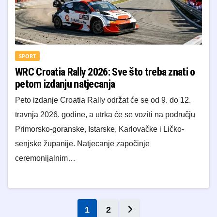
SPORT
WRC Croatia Rally 2026: Sve što treba znati o
petom izdanju natjecanja
​Peto izdanje Croatia Rally održat će se od 9. do 12.
travnja 2026. godine, a utrka će se voziti na području
Primorsko-goranske, Istarske, Karlovačke i Ličko-
senjske županije. Natjecanje započinje
ceremonijalnim…
Brojevi stranica obja
1
2