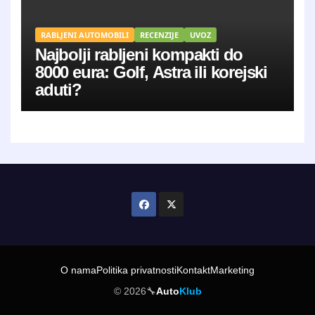
RABLJENI AUTOMOBILI
RECENZIJE
UVOZ
Najbolji rabljeni kompakti do
8000 eura: Golf, Astra ili korejski
aduti?
O nama
Politika privatnosti
Kontakt
Marketing
© 2026
🔧
Auto
Klub