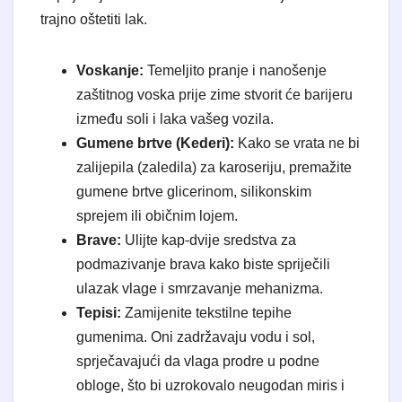
trajno oštetiti lak.
Voskanje:
Temeljito pranje i nanošenje
zaštitnog voska prije zime stvorit će barijeru
između soli i laka vašeg vozila.
Gumene brtve (Kederi):
Kako se vrata ne bi
zalijepila (zaledila) za karoseriju, premažite
gumene brtve glicerinom, silikonskim
sprejem ili običnim lojem.
Brave:
Ulijte kap-dvije sredstva za
podmazivanje brava kako biste spriječili
ulazak vlage i smrzavanje mehanizma.
Tepisi:
Zamijenite tekstilne tepihe
gumenima. Oni zadržavaju vodu i sol,
sprječavajući da vlaga prodre u podne
obloge, što bi uzrokovalo neugodan miris i