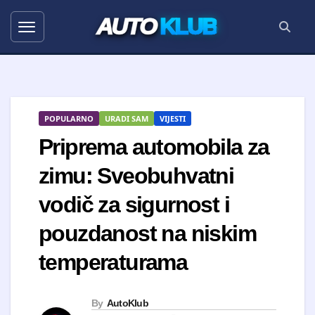
AUTO
KLUB
POPULARNO
URADI SAM
VIJESTI
Priprema automobila za
zimu: Sveobuhvatni
vodič za sigurnost i
pouzdanost na niskim
temperaturama
By
AutoKlub