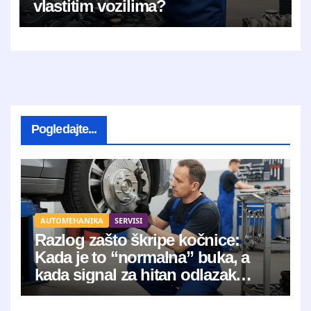
vlastitim vozilima?
Pogledajte...
AUTOMEHANIKA
SERVISI
Razlog zašto škripe kočnice:
Kada je to “normalna” buka, a
kada signal za hitan odlazak
mehaničaru?