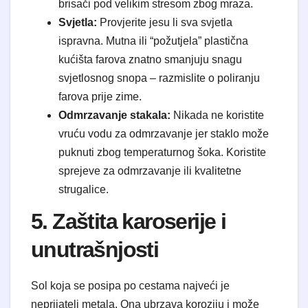
brisači pod velikim stresom zbog mraza.
Svjetla:
Provjerite jesu li sva svjetla
ispravna. Mutna ili “požutjela” plastična
kućišta farova znatno smanjuju snagu
svjetlosnog snopa – razmislite o poliranju
farova prije zime.
Odmrzavanje stakala:
Nikada ne koristite
vruću vodu za odmrzavanje jer staklo može
puknuti zbog temperaturnog šoka. Koristite
sprejeve za odmrzavanje ili kvalitetne
strugalice.
5. Zaštita karoserije i
unutrašnjosti
Sol koja se posipa po cestama najveći je
neprijatelj metala. Ona ubrzava koroziju i može