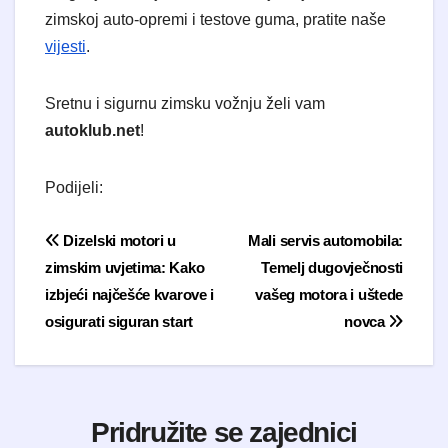
zimskoj auto-opremi i testove guma, pratite naše
vijesti
.
Sretnu i sigurnu zimsku vožnju želi vam
autoklub.net
!
Podijeli:
Navigacija objava
Dizelski motori u
Mali servis automobila:
zimskim uvjetima: Kako
Temelj dugovječnosti
izbjeći najčešće kvarove i
vašeg motora i uštede
osigurati siguran start
novca
Pridružite se zajednici