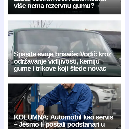
više nema rezervnu gumu?
Spasite svoje brisače: Vodič kroz
održavanje vidljivosti, kemiju
gume i trikove koji štede novac
KOLUMNA: Automobil kao servis
– Jesmo li postali podstanari u