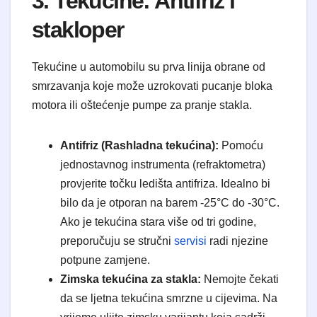
3. Tekućine: Antifriz i
stakloper
Tekućine u automobilu su prva linija obrane od
smrzavanja koje može uzrokovati pucanje bloka
motora ili oštećenje pumpe za pranje stakla.
Antifriz (Rashladna tekućina):
Pomoću
jednostavnog instrumenta (refraktometra)
provjerite točku ledišta antifriza. Idealno bi
bilo da je otporan na barem -25°C do -30°C.
Ako je tekućina stara više od tri godine,
preporučuju se stručni
servisi
radi njezine
potpune zamjene.
Zimska tekućina za stakla:
Nemojte čekati
da se ljetna tekućina smrzne u cijevima. Na