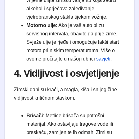
vrijeme ulijte zimsku varijantu koja sadrži
alkohol i sprječava zaleđivanje
vjetrobranskog stakla tijekom vožnje.
Motorno ulje:
Ako je vaš auto blizu
servisnog intervala, obavite ga prije zime.
Svježe ulje je rjeđe i omogućuje lakši start
motora pri niskim temperaturama. Više o
ovome pročitajte u našoj rubrici
savjeti
.
4. Vidljivost i osvjetljenje
Zimski dani su kraći, a magla, kiša i snijeg čine
vidljivost kritičnom stavkom.
Brisači:
Metlice brisača su potrošni
materijal. Ako ostavljaju tragove vode ili
preskaču, zamijenite ih odmah. Zimi su