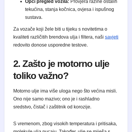
Opći pregled vozila:
Provjera razine ostalih
tekućina, stanja kočnica, ovjesa i ispušnog
sustava.
Za vozače koji žele biti u tijeku s novitetima o
kvaliteti različitih brendova ulja i filtera, naši
savjeti
redovito donose usporedne testove.
2. Zašto je motorno ulje
toliko važno?
Motorno ulje ima više uloga nego što većina misli.
Ono nije samo mazivo; ono je i rashladno
sredstvo, čistač i zaštitnik od korozije.
S vremenom, zbog visokih temperatura i pritisaka,
molekule ulja pucaju. Također, ulje se miješa s