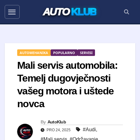
AUTO
KLUB
AUTOMEHANIKA
POPULARNO
SERVISI
Mali servis automobila:
Temelj dugovječnosti
vašeg motora i uštede
novca
By
AutoKlub
#Audi
,
PRO 24, 2025
#Mali servis
,
#Održavanje