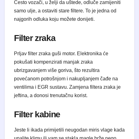
Često vozači, u želji da uštede, odluče zamijeniti
samo ulje, a ostaviti stare filtere. To je jedna od
najgorih odluka koju možete donijeti.
Filter zraka
Prljav filter zraka guši motor. Elektronika će
pokušati kompenzirati manjak zraka
ubrizgavanjem više goriva, što rezultira
povećanom potrošnjom i nakupljanjem čađe na
ventilima i EGR sustavu. Zamjena filtera zraka je
jeftina, a donosi trenutačnu korist.
Filter kabine
Jeste li ikada primijetili neugodan miris vlage kada
upalite klimu ili vam se stakla magle brže nego