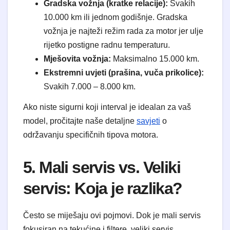
Gradska vožnja (kratke relacije):
Svakih
10.000 km ili jednom godišnje. Gradska
vožnja je najteži režim rada za motor jer ulje
rijetko postigne radnu temperaturu.
Mješovita vožnja:
Maksimalno 15.000 km.
Ekstremni uvjeti (prašina, vuča prikolice):
Svakih 7.000 – 8.000 km.
Ako niste sigurni koji interval je idealan za vaš
model, pročitajte naše detaljne
savjeti
o
održavanju specifičnih tipova motora.
5. Mali servis vs. Veliki
servis: Koja je razlika?
Često se miješaju ovi pojmovi. Dok je mali servis
fokusiran na tekućine i filtere, veliki servis