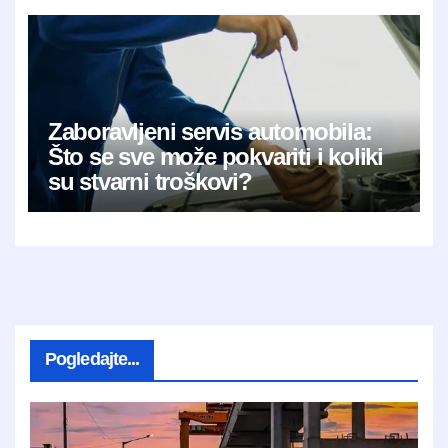
Zaboravljeni servis automobila:
Što se sve može pokvariti i koliki
su stvarni troškovi?
Pogledajte...