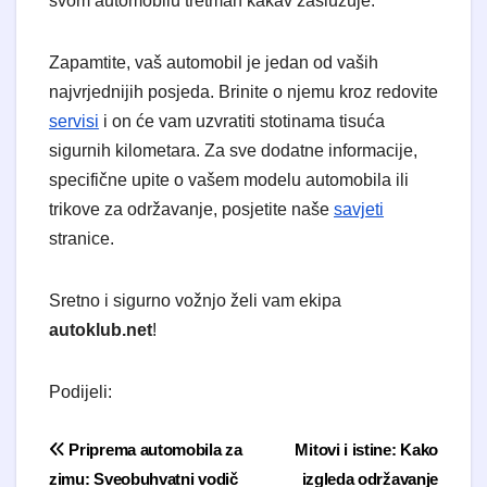
svom automobilu tretman kakav zaslužuje.
Zapamtite, vaš automobil je jedan od vaših
najvrjednijih posjeda. Brinite o njemu kroz redovite
servisi
i on će vam uzvratiti stotinama tisuća
sigurnih kilometara. Za sve dodatne informacije,
specifične upite o vašem modelu automobila ili
trikove za održavanje, posjetite naše
savjeti
stranice.
Sretno i sigurno vožnjo želi vam ekipa
autoklub.net
!
Podijeli:
Navigacija objava
Priprema automobila za
Mitovi i istine: Kako
zimu: Sveobuhvatni vodič
izgleda održavanje