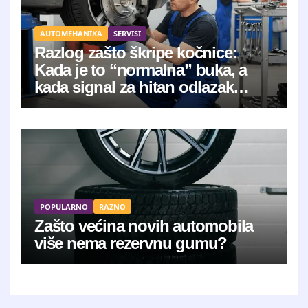
AUTOMEHANIKA
SERVISI
Razlog zašto škripe kočnice:
Kada je to “normalna” buka, a
kada signal za hitan odlazak
mehaničaru?
POPULARNO
RAZNO
Zašto većina novih automobila
više nema rezervnu gumu?