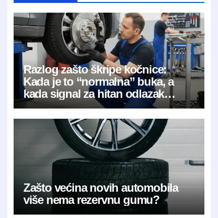
Razlog zašto škripe kočnice:
Kada je to “normalna” buka, a
kada signal za hitan odlazak
mehaničaru?
Zašto većina novih automobila
više nema rezervnu gumu?