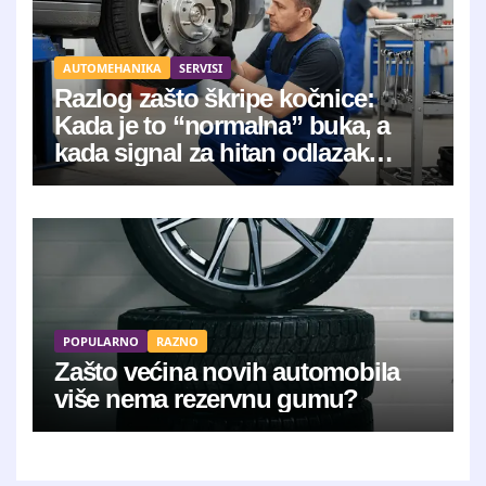
AUTOMEHANIKA
SERVISI
Razlog zašto škripe kočnice:
Kada je to “normalna” buka, a
kada signal za hitan odlazak
mehaničaru?
POPULARNO
RAZNO
Zašto većina novih automobila
više nema rezervnu gumu?