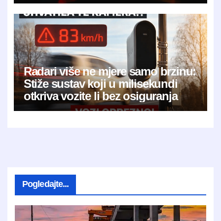
Radari više ne mjere samo brzinu:
Stiže sustav koji u milisekundi
otkriva vozite li bez osiguranja
Pogledajte...