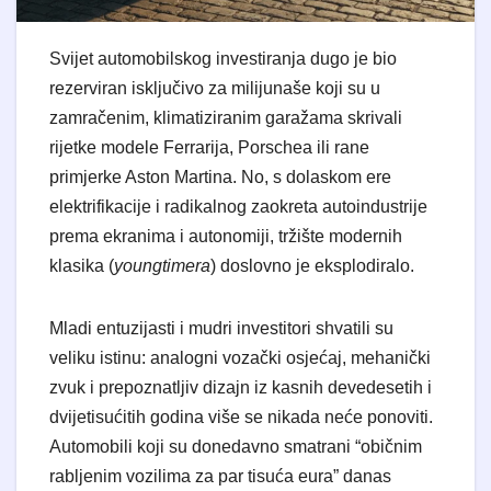
Svijet automobilskog investiranja dugo je bio
rezerviran isključivo za milijunaše koji su u
zamračenim, klimatiziranim garažama skrivali
rijetke modele Ferrarija, Porschea ili rane
primjerke Aston Martina. No, s dolaskom ere
elektrifikacije i radikalnog zaokreta autoindustrije
prema ekranima i autonomiji, tržište modernih
klasika (
youngtimera
) doslovno je eksplodiralo.
Mladi entuzijasti i mudri investitori shvatili su
veliku istinu: analogni vozački osjećaj, mehanički
zvuk i prepoznatljiv dizajn iz kasnih devedesetih i
dvijetisućitih godina više se nikada neće ponoviti.
Automobili koji su donedavno smatrani “običnim
rabljenim vozilima za par tisuća eura” danas