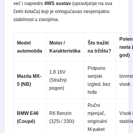
već i napredni
4WS sustav
(upravljanje na sva
četiri kotača) koji je omogućavao nevjerojatnu
stabilnost u zavojima.
Potenc
Model
Motor /
Što tražiti
rasta 
automobila
Karakteristika
na tržištu?
god)
Potpuno
1.8 16V
Mazda MX-
serijski
Iznim
(Stražnji
5 (NB)
izgled, bez
visok
pogon)
hrđe
Ručni
BMW E46
R6 Benzin
mjenjač,
Visok 
(Coupé)
(325i / 330i)
originalni
stabil
M-paket