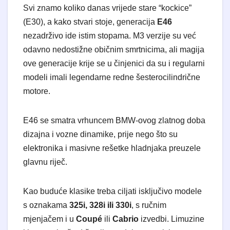
Svi znamo koliko danas vrijede stare “kockice”
(E30), a kako stvari stoje, generacija
E46
nezadrživo ide istim stopama. M3 verzije su već
odavno nedostižne običnim smrtnicima, ali magija
ove generacije krije se u činjenici da su i regularni
modeli imali legendarne redne šesterocilindrične
motore.
E46 se smatra vrhuncem BMW-ovog zlatnog doba
dizajna i vozne dinamike, prije nego što su
elektronika i masivne rešetke hladnjaka preuzele
glavnu riječ.
Kao buduće klasike treba ciljati isključivo modele
s oznakama
325i, 328i ili 330i
, s ručnim
mjenjačem i u
Coupé
ili
Cabrio
izvedbi. Limuzine