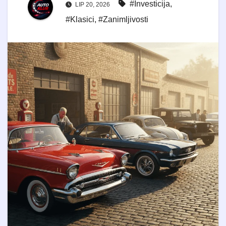
#Investicija
,
LIP 20, 2026
#Klasici
,
#Zanimljivosti