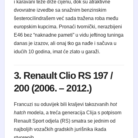
i karavani teže drže cijenu, dok su atraktivne
dvovratne izvedbe sa snažnim benzinskim
šesterocilindrašem već sada tražena roba među
europskim kupcima. Pronaći tvornički, nerazbijeni
E46 bez “naknadne pameti” u vidu jeftinog tuninga
danas je izazov, ali onaj tko ga nađe i sačuva u
idućih 10 godina, imat će zlato u garaži.
3. Renault Clio RS 197 /
200 (2006. – 2012.)
Francuzi su oduvijek bili kraljevi takozvanih
hot
hatch
modela, a treća generacija Clija s potpisom
Renault Sport odjela (RS) smatra se jednim od
najboljih vozačkih gradskih jurišnika ikada
stvorenih.