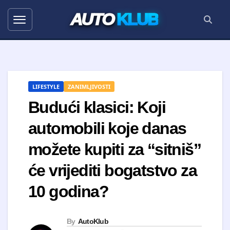
AUTO
KLUB
LIFESTYLE
ZANIMLJIVOSTI
Budući klasici: Koji
automobili koje danas
možete kupiti za “sitniš”
će vrijediti bogatstvo za
10 godina?
By
AutoKlub