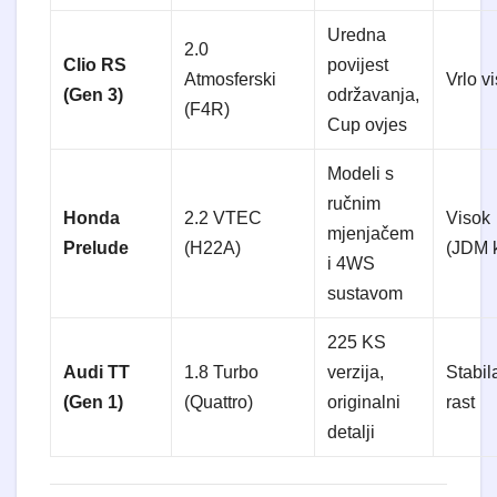
Uredna
2.0
Clio RS
povijest
Atmosferski
Vrlo v
(Gen 3)
održavanja,
(F4R)
Cup ovjes
Modeli s
ručnim
Honda
2.2 VTEC
Visok
mjenjačem
Prelude
(H22A)
(JDM k
i 4WS
sustavom
225 KS
Audi TT
1.8 Turbo
verzija,
Stabil
(Gen 1)
(Quattro)
originalni
rast
detalji