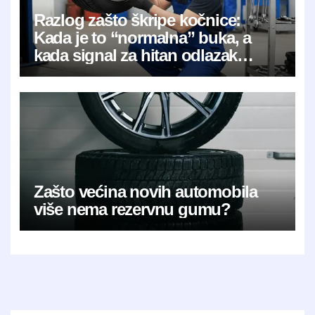
Razlog zašto škripe kočnice:
Kada je to “normalna” buka, a
kada signal za hitan odlazak
mehaničaru?
Zašto većina novih automobila
više nema rezervnu gumu?