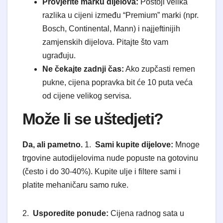
Provjerite marku dijelova:
Postoji velika
razlika u cijeni između “Premium” marki (npr.
Bosch, Continental, Mann) i najjeftinijih
zamjenskih dijelova. Pitajte što vam
ugrađuju.
Ne čekajte zadnji čas:
Ako zupčasti remen
pukne, cijena popravka bit će 10 puta veća
od cijene velikog servisa.
​Može li se uštedjeti?
Da, ali pametno.
1.
Sami kupite dijelove:
Mnoge
trgovine autodijelovima nude popuste na gotovinu
(često i do 30-40%). Kupite ulje i filtere sami i
platite mehaničaru samo ruke.
2.
Usporedite ponude:
Cijena radnog sata u