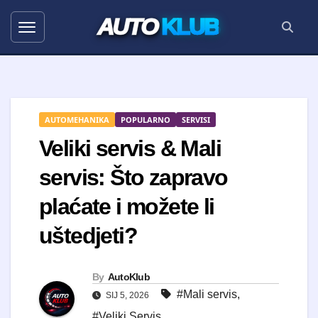
AUTO
KLUB
AUTOMEHANIKA
POPULARNO
SERVISI
Veliki servis & Mali
servis: Što zapravo
plaćate i možete li
uštedjeti?
By
AutoKlub
#Mali servis
,
SIJ 5, 2026
#Veliki Servis