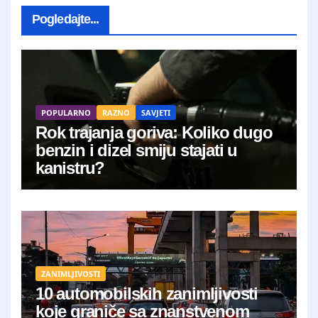
Pogledajte...
POPULARNO
RAZNO
SAVJETI
Rok trajanja goriva: Koliko dugo
benzin i dizel smiju stajati u
kanistru?
ZANIMLJIVOSTI
10 automobilskih zanimljivosti
koje graniče sa znanstvenom