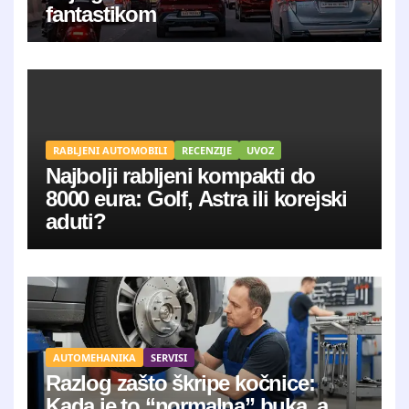
fantastikom
RABLJENI AUTOMOBILI
RECENZIJE
UVOZ
Najbolji rabljeni kompakti do
8000 eura: Golf, Astra ili korejski
aduti?
AUTOMEHANIKA
SERVISI
Razlog zašto škripe kočnice:
Kada je to “normalna” buka, a