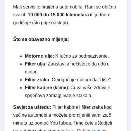
​Mali servis je higijena automobila. Radi se obično
svakih
10.000 do 15.000 kilometara
ili jednom
godišnje (što prije nastupi).
Što se obavezno mijenja:
Motorno ulje:
Ključno za podmazivanje.
Filter ulja:
Zaustavlja nečistoće da uđu u
motor.
Filter zraka:
Omogućuje motoru da “diše”.
Filter kabine (klime):
Čuva vaše zdravlje i
sprječava zamagljivanje stakala.
Savjet za uštedu:
Filter kabine i filter zraka kod
većine automobila možete promijeniti sami za 5
minuta uz pomoć YouTubea. Time ćete uštedjeti
na radnim satima mehaničara. Ostale
korisne