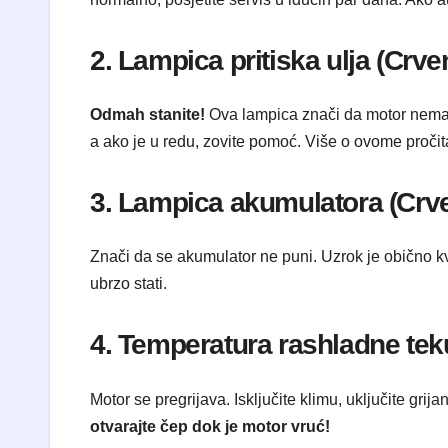
​2. Lampica pritiska ulja (Crve
Odmah stanite!
Ova lampica znači da motor nema do
a ako je u redu, zovite pomoć. Više o ovome pročita
​3. Lampica akumulatora (Crv
​Znači da se akumulator ne puni. Uzrok je obično kv
ubrzo stati.
​4. Temperatura rashladne te
​Motor se pregrijava. Isključite klimu, uključite grij
otvarajte čep dok je motor vruć!