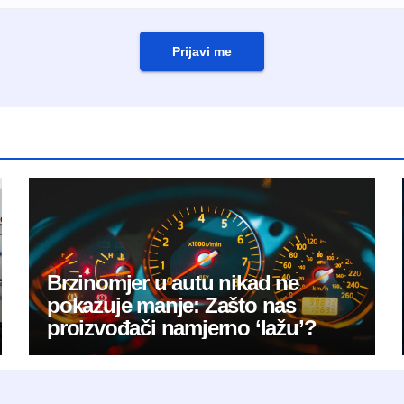
Prijavi me
Brzinomjer u autu nikad ne
pokazuje manje: Zašto nas
proizvođači namjerno ‘lažu’?