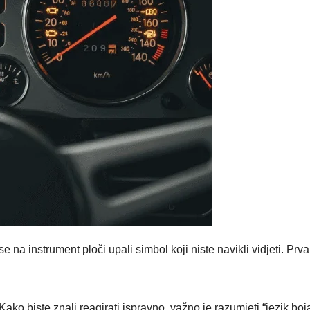
na instrument ploči upali simbol koji niste navikli vidjeti. Prva
Kako biste znali reagirati ispravno, važno je razumjeti “jezik bo