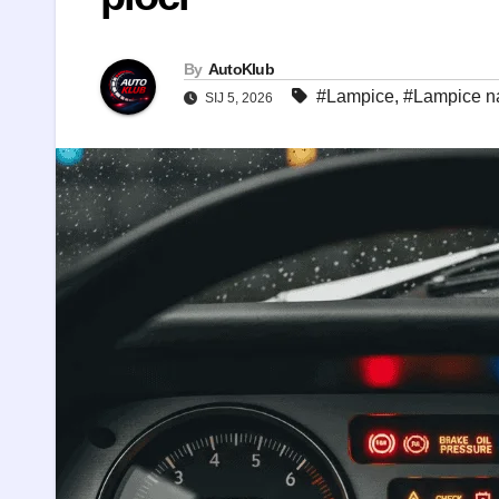
By
AutoKlub
#Lampice
,
#Lampice na
SIJ 5, 2026