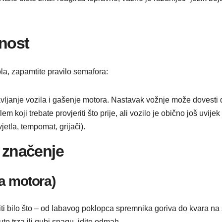
tnost
la, zapamtite pravilo semafora:
vljanje vozila i gašenje motora. Nastavak vožnje može dovesti do
 koji trebate provjeriti što prije, ali vozilo je obično još uvije
jetla, tempomat, grijači).
o značenje
ca motora)
ti bilo što – od labavog poklopca spremnika goriva do kvara na s
to trza ili gubi snagu, idite odmah.