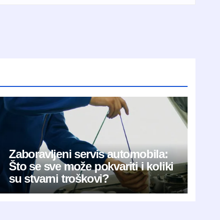
Zaboravljeni servis automobila:
Što se sve može pokvariti i koliki
su stvarni troškovi?