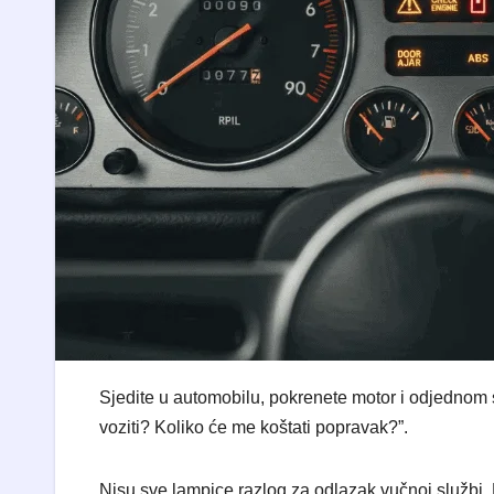
Sjedite u automobilu, pokrenete motor i odjednom se 
voziti? Koliko će me koštati popravak?”.
​Nisu sve lampice razlog za odlazak vučnoj službi. 