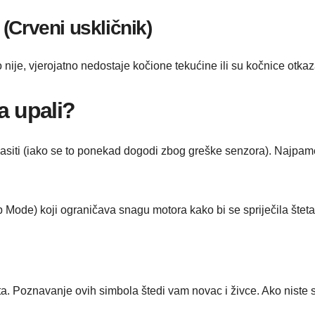
(Crveni uskličnik)
o nije, vjerojatno nedostaje kočione tekućine ili su kočnice otka
ca upali?
gasiti (iako se to ponekad dogodi zbog greške senzora). Najpame
 Mode) koji ograničava snagu motora kako bi se spriječila šteta
a. Poznavanje ovih simbola štedi vam novac i živce. Ako niste sig