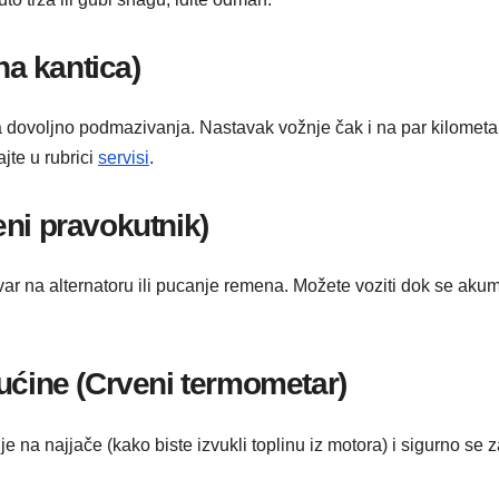
na kantica)
voljno podmazivanja. Nastavak vožnje čak i na par kilometara m
jte u rubrici
servisi
.
eni pravokutnik)
ar na alternatoru ili pucanje remena. Možete voziti dok se akum
kućine (Crveni termometar)
anje na najjače (kako biste izvukli toplinu iz motora) i sigurno se z