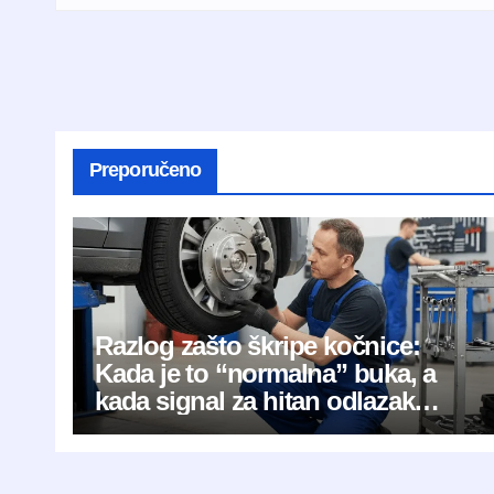
Preporučeno
Razlog zašto škripe kočnice:
Kada je to “normalna” buka, a
kada signal za hitan odlazak
mehaničaru?