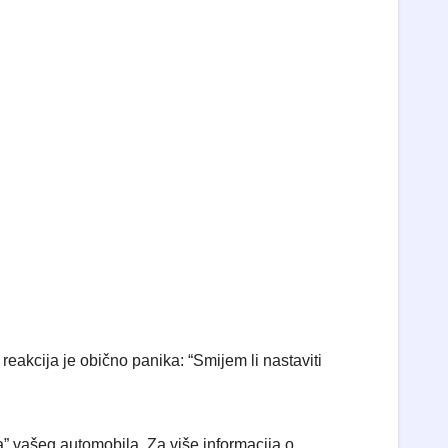
 reakcija je obično panika: “Smijem li nastaviti
ja” vašeg automobila. Za više informacija o