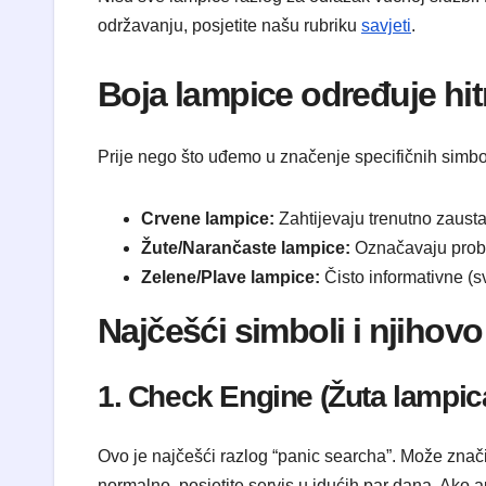
održavanju, posjetite našu rubriku
savjeti
.
​Boja lampice određuje hi
​Prije nego što uđemo u značenje specifičnih simbo
Crvene lampice:
Zahtijevaju trenutno zausta
Žute/Narančaste lampice:
Označavaju problem
Zelene/Plave lampice:
Čisto informativne (sv
​Najčešći simboli i njihov
​1. Check Engine (Žuta lampi
​Ovo je najčešći razlog “panic searcha”. Može znači
normalno, posjetite servis u idućih par dana. Ako au