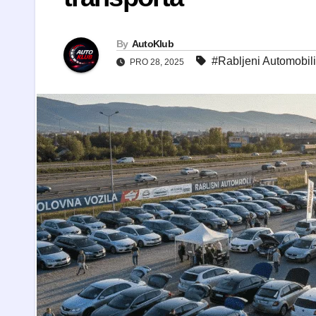
By
AutoKlub
#Rabljeni Automobili
PRO 28, 2025