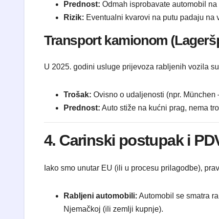
Prednost:
Odmah isprobavate automobil na a
Rizik:
Eventualni kvarovi na putu padaju na v
Transport kamionom (Lagerš
U 2025. godini usluge prijevoza rabljenih vozila su 
Trošak:
Ovisno o udaljenosti (npr. München 
Prednost:
Auto stiže na kućni prag, nema troš
4. Carinski postupak i PD
Iako smo unutar EU (ili u procesu prilagodbe), pra
Rabljeni automobili:
Automobil se smatra rab
Njemačkoj (ili zemlji kupnje).