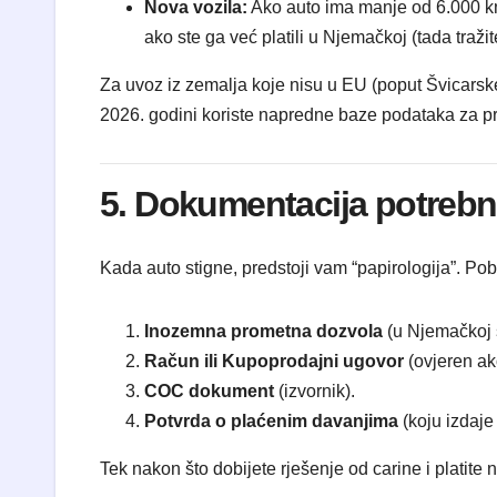
Nova vozila:
Ako auto ima manje od 6.000 km i
ako ste ga već platili u Njemačkoj (tada traž
Za uvoz iz zemalja koje nisu u EU (poput Švicarske
2026. godini koriste napredne baze podataka za proc
5. Dokumentacija potrebna
Kada auto stigne, predstoji vam “papirologija”. Po
Inozemna prometna dozvola
(u Njemačkoj s
Račun ili Kupoprodajni ugovor
(ovjeren ak
COC dokument
(izvornik).
Potvrda o plaćenim davanjima
(koju izdaje
Tek nakon što dobijete rješenje od carine i platite 