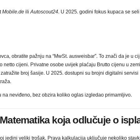
t
Mobile.de
ili
Autoscout24
. U 2025. godini fokus kupaca se sel
vca, obratite pažnju na “MwSt. ausweisbar”. To znači da je u 
netto cijeni. Privatne osobe uvijek plaćaju Brutto cijenu u zemlj
zatražite broj šasije. U 2025. dostupni su brojni digitalni servisi
traža.
 na neviđeno, bez obzira koliko oglas izgledao primamljivo.
 Matematika koja odlučuje o ispla
 jedini veliki trošak. Prava kalkulacija uključuje nekoliko stavk