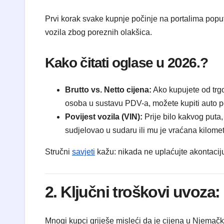
Prvi korak svake kupnje počinje na portalima popu
vozila zbog poreznih olakšica.
Kako čitati oglase u 2026.?
Brutto vs. Netto cijena:
Ako kupujete od trgo
osoba u sustavu PDV-a, možete kupiti auto po 
Povijest vozila (VIN):
Prije bilo kakvog puta, 
sudjelovao u sudaru ili mu je vraćana kilome
Stručni
savjeti
kažu: nikada ne uplaćujte akontaciju
2. Ključni troškovi uvoza:
Mnogi kupci griješe misleći da je cijena u Njemačkoj