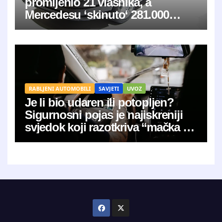
promijenio 21 vlasnika, a
Mercedesu ‘skinuto‘ 281.000
kilometara
RABLJENI AUTOMOBILI
SAVJETI
UVOZ
Je li bio udaren ili potopljen?
Sigurnosni pojas je najiskreniji
svjedok koji razotkriva “mačka u
vreći”