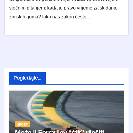
vječnim pitanjem: kada je pravo vrijeme za skidanje
zimskih guma? Iako nas zakon često…
Pogledajte...
SPORT
Može li Ferrarijev “štit” riješiti