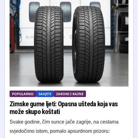
POPULARNO
SAVJETI
ZAKONI I KAZNE
Zimske gume ljeti: Opasna ušteda koja vas
može skupo koštati
Svake godine, čim sunce jače zagrije, na cestama
svjedočimo istom, pomalo apsurdnom prizoru: