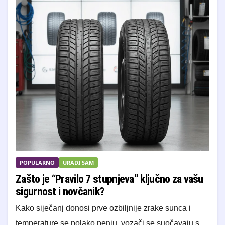
POPULARNO
URADI SAM
Zašto je “Pravilo 7 stupnjeva” ključno za vašu
sigurnost i novčanik?
Kako siječanj donosi prve ozbiljnije zrake sunca i
temperature se polako penju, vozači se suočavaju s