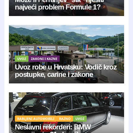
najveći problem Formule 1?
UVOZ
ZAKONI I KAZNE
Uvoz robe u Hrvatsku: Vodič kroz
postupke, carine i zakone
RABLJENI AUTOMOBILI
RAZNO
UVOZ
Neslavni rekorderi: BMW