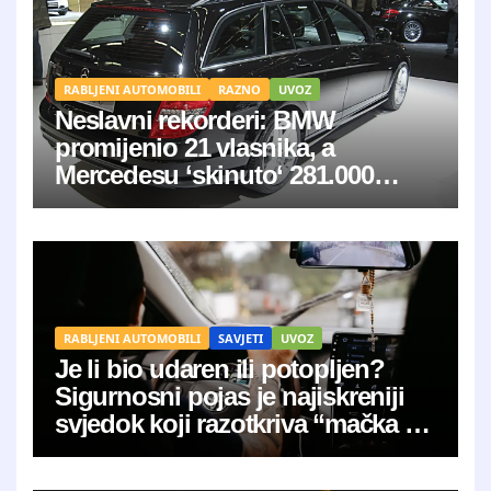
RABLJENI AUTOMOBILI
RAZNO
UVOZ
Neslavni rekorderi: BMW
promijenio 21 vlasnika, a
Mercedesu ‘skinuto‘ 281.000
kilometara
RABLJENI AUTOMOBILI
SAVJETI
UVOZ
Je li bio udaren ili potopljen?
Sigurnosni pojas je najiskreniji
svjedok koji razotkriva “mačka u
vreći”