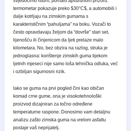
svjedočimo istom, pomalo apsurdnom prizoru:
termometar pokazuje preko $30°C$, a automobili i
dalje kotrljaju na zimskim gumama s
karakterističnim “pahuljama” na boku. Vozači to
često opravdavaju željom da “dovrše” stari set,
lijenošću ili činjenicom da ljeti prelaze malo
kilometara. No, bez obzira na razlog, struka je
jednoglasna: korištenje zimskih guma tijekom
ljetnih mjeseci nije samo loša tehnička odluka, već
i ozbiljan sigurnosni rizik.
Iako se guma na prvi pogled čini kao običan
komad crne gume, ona je visokotehnološki
proizvod dizajniran za točno određene
temperaturne raspone. Donosimo vam detaljnu
analizu zašto zimska guma na vrelom asfaltu
postaje vaš neprijatelj.