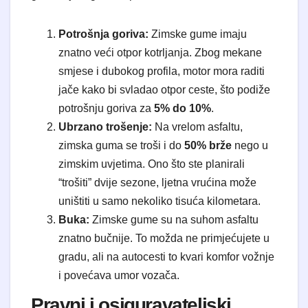
Potrošnja goriva:
Zimske gume imaju
znatno veći otpor kotrljanja. Zbog mekane
smjese i dubokog profila, motor mora raditi
jače kako bi svladao otpor ceste, što podiže
potrošnju goriva za
5% do 10%
.
Ubrzano trošenje:
Na vrelom asfaltu,
zimska guma se troši i do
50% brže
nego u
zimskim uvjetima. Ono što ste planirali
“trošiti” dvije sezone, ljetna vrućina može
uništiti u samo nekoliko tisuća kilometara.
Buka:
Zimske gume su na suhom asfaltu
znatno bučnije. To možda ne primjećujete u
gradu, ali na autocesti to kvari komfor vožnje
i povećava umor vozača.
Pravni i osiguravateljski