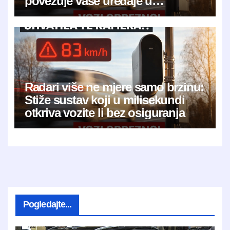
povezuje vaše uređaje u
jedinstveni digitalni otisak
Radari više ne mjere samo brzinu:
Stiže sustav koji u milisekundi
otkriva vozite li bez osiguranja
Pogledajte...