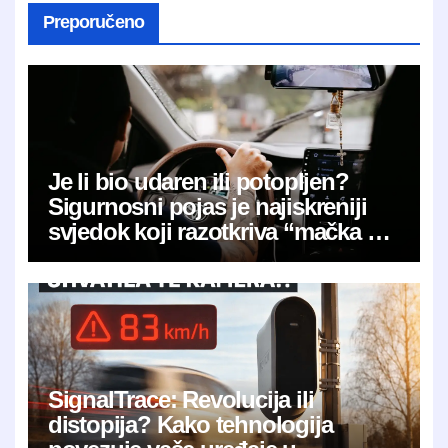
Preporučeno
Je li bio udaren ili potopljen?
Sigurnosni pojas je najiskreniji
svjedok koji razotkriva “mačka u
vreći”
SignalTrace: Revolucija ili
distopija? Kako tehnologija