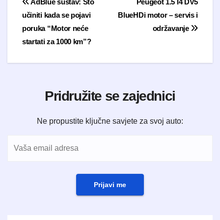
Navigacija objava
AdBlue sustav: Što
Peugeot 1.5 I4 DV5
učiniti kada se pojavi
BlueHDi motor – servis i
poruka “Motor neće
održavanje
startati za 1000 km”?
Pridružite se zajednici
Ne propustite ključne savjete za svoj auto:
Prijavi me