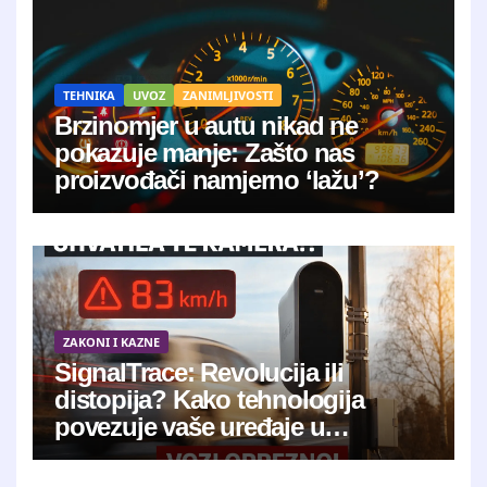
TEHNIKA
UVOZ
ZANIMLJIVOSTI
Brzinomjer u autu nikad ne
pokazuje manje: Zašto nas
proizvođači namjerno ‘lažu’?
ZAKONI I KAZNE
SignalTrace: Revolucija ili
distopija? Kako tehnologija
povezuje vaše uređaje u
jedinstveni digitalni otisak