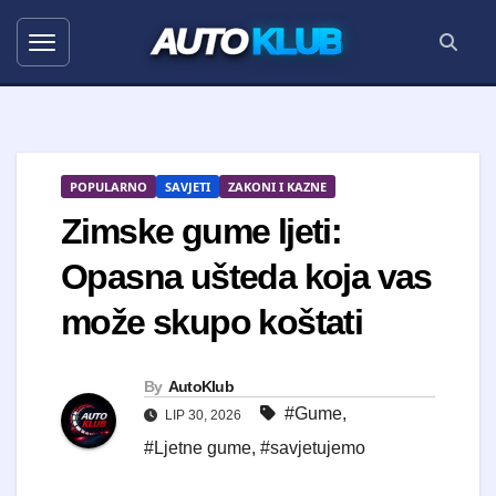
AUTO
KLUB
POPULARNO
SAVJETI
ZAKONI I KAZNE
Zimske gume ljeti:
Opasna ušteda koja vas
može skupo koštati
By
AutoKlub
#Gume
,
LIP 30, 2026
#Ljetne gume
,
#savjetujemo