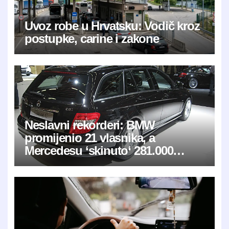
Uvoz robe u Hrvatsku: Vodič kroz
postupke, carine i zakone
Neslavni rekorderi: BMW
promijenio 21 vlasnika, a
Mercedesu ‘skinuto‘ 281.000
kilometara