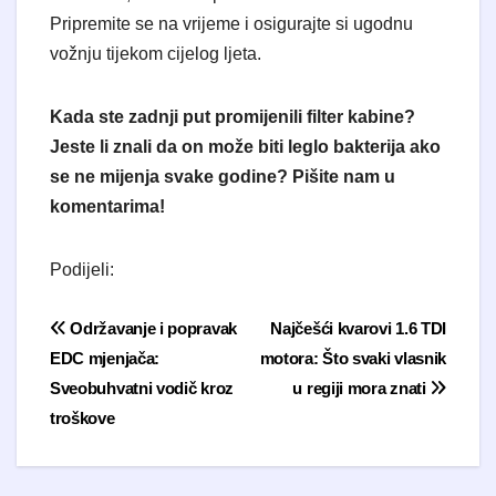
Pripremite se na vrijeme i osigurajte si ugodnu
vožnju tijekom cijelog ljeta.
Kada ste zadnji put promijenili filter kabine?
Jeste li znali da on može biti leglo bakterija ako
se ne mijenja svake godine? Pišite nam u
komentarima!
Podijeli:
Navigacija objava
Održavanje i popravak
Najčešći kvarovi 1.6 TDI
EDC mjenjača:
motora: Što svaki vlasnik
Sveobuhvatni vodič kroz
u regiji mora znati
troškove