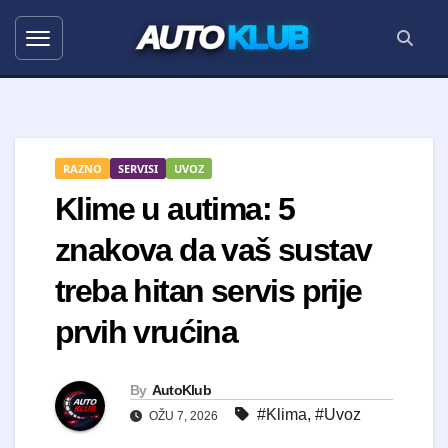
AUTO
KLUB
RAZNO
SERVISI
UVOZ
Klime u autima: 5
znakova da vaš sustav
treba hitan servis prije
prvih vrućina
By
AutoKlub
#Klima
,
#Uvoz
OŽU 7, 2026