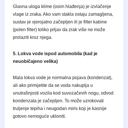
​Glavna uloga klime (osim hlađenja) je izvlačenje
vlage iz zraka. Ako vam stakla ostaju zamagljena,
sustav je vjerojatno začepljen ili je filter kabine
(polen filter) toliko prljav da zrak više ne može
prolaziti kroz njega.
5. Lokva vode ispod automobila (kad je
neuobičajeno velika)
​Mala lokva vode je normalna pojava (kondenzat),
ali ako primijetite da se voda nakuplja u
unutrašnjosti vozila kod suvozačevih nogu, odvod
kondenzata je začepljen. To može uzrokovati
truljenje tepiha i neugodan miris koji je kasnije
gotovo nemoguće ukloniti.