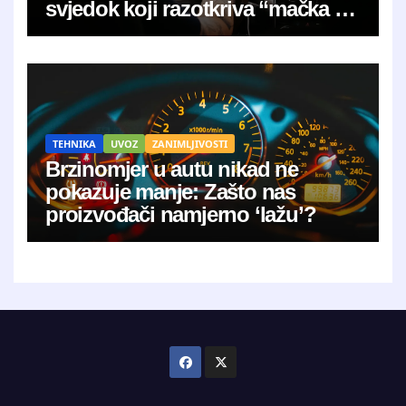
svjedok koji razotkriva “mačka u
vreći”
TEHNIKA
UVOZ
ZANIMLJIVOSTI
Brzinomjer u autu nikad ne
pokazuje manje: Zašto nas
proizvođači namjerno ‘lažu’?