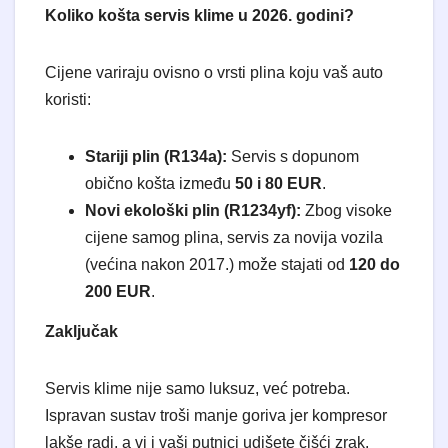
Koliko košta servis klime u 2026. godini?
​Cijene variraju ovisno o vrsti plina koju vaš auto
koristi:
Stariji plin (R134a):
Servis s dopunom
obično košta između
50 i 80 EUR
.
Novi ekološki plin (R1234yf):
Zbog visoke
cijene samog plina, servis za novija vozila
(većina nakon 2017.) može stajati od
120 do
200 EUR
.
Zaključak
Servis klime nije samo luksuz, već potreba.
Ispravan sustav troši manje goriva jer kompresor
lakše radi, a vi i vaši putnici udišete čišći zrak.