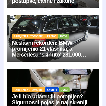
postupke, carine i zakone
RABLJENI AUTOMOBILI
RAZNO
UVOZ
Neslavni rekorderi: BMW
promijenio 21 vlasnika, a
Mercedesu ‘skinuto‘ 281.000
kilometara
RABLJENI AUTOMOBILI
SAVJETI
UVOZ
Je li bio udaren ili potopljen?
Sigurnosni pojas je najiskreniji