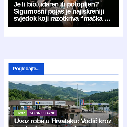
Je li bio udaren ili potopljen?
Sigurnosni pojas je najiskreniji
svjedok koji razotkriva “mačka u
vreći”
Pogledajte...
UVOZ
ZAKONI I KAZNE
Uvoz robe u Hrvatsku: Vodič kroz