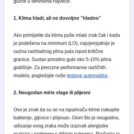
gužve u servisima najveće.
1. Klima hladi, ali ne dovoljno “hladno”
​Ako primijetite da klima puše mlaki zrak čak i kada
je podešena na minimum (LO), najvjerojatnije je
razina rashladnog plina pala ispod kritične
granice. Sustav prirodno gubi oko 5-10% plina
godišnje. Za precizne performanse različitih
modela, pogledajte naše
testove automobila
.
2. Neugodan miris vlage ili plijesni
​Ovo je znak da su se na isparivaču klime nakupile
bakterije, gljivice i plijesan. Osim što je neugodno,
udisanje ovog zraka može izazvati alergijske
reakcije i probleme s dišnim putevima. Rješenje je