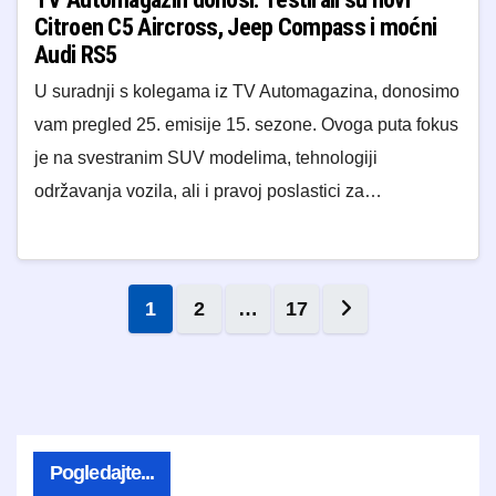
Citroen C5 Aircross, Jeep Compass i moćni
Audi RS5
U suradnji s kolegama iz TV Automagazina, donosimo
vam pregled 25. emisije 15. sezone. Ovoga puta fokus
je na svestranim SUV modelima, tehnologiji
održavanja vozila, ali i pravoj poslastici za…
Brojevi stranica objava
1
2
…
17
Pogledajte...