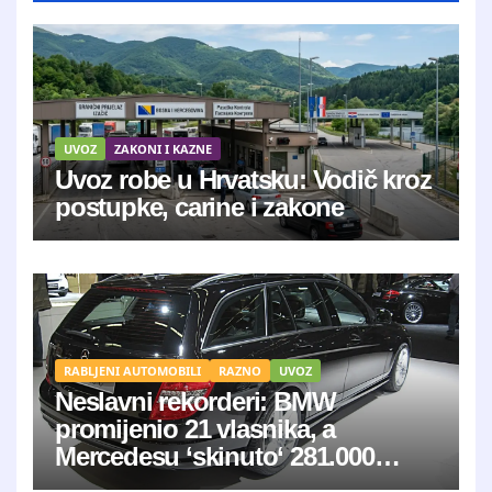
UVOZ
ZAKONI I KAZNE
Uvoz robe u Hrvatsku: Vodič kroz
postupke, carine i zakone
RABLJENI AUTOMOBILI
RAZNO
UVOZ
Neslavni rekorderi: BMW
promijenio 21 vlasnika, a
Mercedesu ‘skinuto‘ 281.000
kilometara