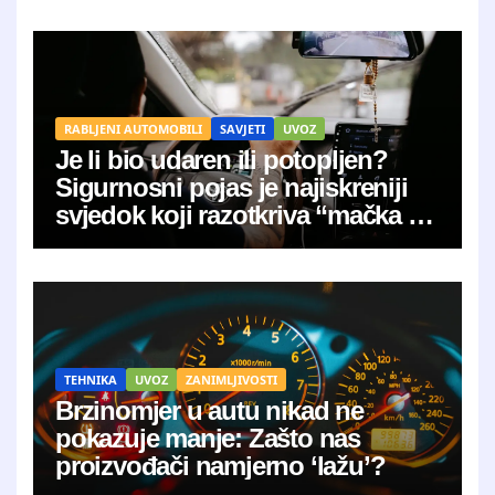
RABLJENI AUTOMOBILI
SAVJETI
UVOZ
Je li bio udaren ili potopljen?
Sigurnosni pojas je najiskreniji
svjedok koji razotkriva “mačka u
vreći”
TEHNIKA
UVOZ
ZANIMLJIVOSTI
Brzinomjer u autu nikad ne
pokazuje manje: Zašto nas
proizvođači namjerno ‘lažu’?