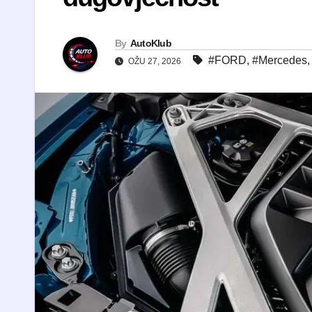
By
AutoKlub
#FORD
,
#Mercedes
OŽU 27, 2026