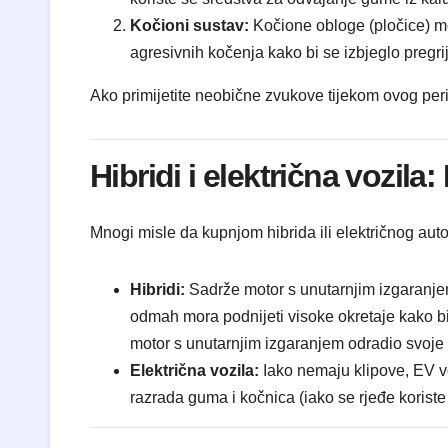
Kočioni sustav:
Kočione obloge (pločice) mo
agresivnih kočenja kako bi se izbjeglo pregri
Ako primijetite neobične zvukove tijekom ovog per
Hibridi i električna vozila:
Mnogi misle da kupnjom hibrida ili električnog aut
Hibridi:
Sadrže motor s unutarnjim izgaranjem 
odmah mora podnijeti visoke okretaje kako b
motor s unutarnjim izgaranjem odradio svoje 
Električna vozila:
Iako nemaju klipove, EV voz
razrada guma i kočnica (iako se rjeđe korist