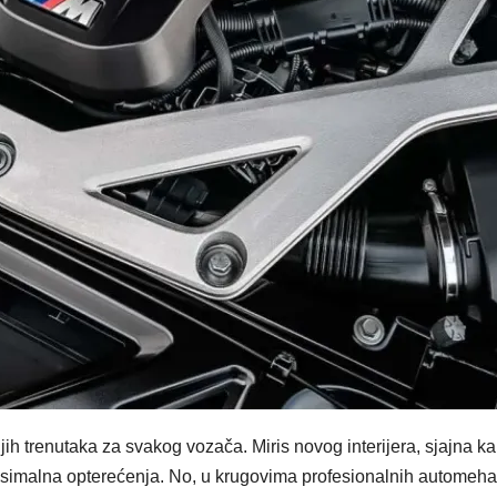
h trenutaka za svakog vozača. Miris novog interijera, sjajna kar
imalna opterećenja. No, u krugovima profesionalnih automehaniča