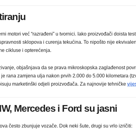
iranju
i motori već “razrađeni” u tvornici. Iako proizvođači doista test
u ispravnosti sklopova i curenja tekućina. To nipošto nije ekviva
ne cikluse i opterećenja.
zivanje, objašnjava da se prava mikroskopska zaglađenost povr
 je rana zamjena ulja nakon prvih 2.000 do 5.000 kilometara (tzv. 
isuju marketinški odjeli proizvođača. Za najnovije tehničke
vije
W, Mercedes i Ford su jasni
a često zbunjuje vozače. Dok neki šute, drugi su vrlo izričiti: