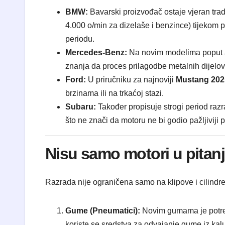
BMW:
Bavarski proizvođač ostaje vjeran trad
4.000 o/min za dizelaše i benzince) tijekom 
periodu.
Mercedes-Benz:
Na novim modelima poput 
znanja da proces prilagodbe metalnih dijelova 
Ford:
U priručniku za najnoviji
Mustang 202
brzinama ili na trkaćoj stazi.
Subaru:
Također propisuje strogi period ra
što ne znači da motoru ne bi godio pažljiviji p
Nisu samo motori u pitan
Razrada nije ograničena samo na klipove i cilindre. 
Gume (Pneumatici):
Novim gumama je potr
koriste se sredstva za odvajanje gume iz kalu