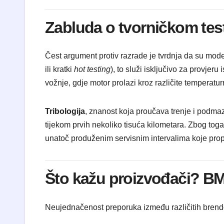
Zabluda o tvorničkom test
Čest argument protiv razrade je tvrdnja da su modern
ili kratki
hot testing
), to služi isključivo za provjer
vožnje, gdje motor prolazi kroz različite temperatur
Tribologija
, znanost koja proučava trenje i podma
tijekom prvih nekoliko tisuća kilometara. Zbog toga
unatoč produženim servisnim intervalima koje prop
Što kažu proizvođači? BM
Neujednačenost preporuka između različitih brendov