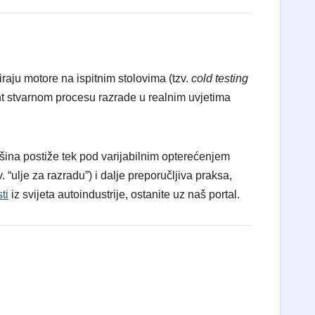
iraju motore na ispitnim stolovima (tzv.
cold testing
lent stvarnom procesu razrade u realnim uvjetima
šina postiže tek pod varijabilnim opterećenjem
“ulje za razradu”) i dalje preporučljiva praksa,
sti
iz svijeta autoindustrije, ostanite uz naš portal.