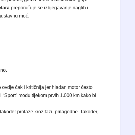
etara
preporučuje se izbjegavanje naglih i
zaustavnu moć.
čno.
ovdje čak i kritičnija jer hladan motor često
i “Sport” modu tijekom prvih 1.000 km kako bi
i također prolaze kroz fazu prilagodbe. Također,