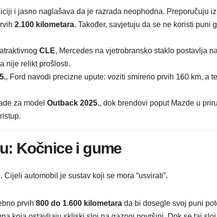
iciji i jasno naglašava da je razrada neophodna. Preporučuju i
prvih
2.100 kilometara
. Također, savjetuju da se ne koristi puni g
atraktivnog
CLE
, Mercedes na vjetrobransko staklo postavlja n
nije relikt prošlosti.
5.
, Ford navodi precizne upute: voziti smireno prvih 160 km, a 
zrade za model
Outback 2025.
, dok brendovi poput Mazde u prir
ristup.
ju: Kočnice i gume
Cijeli automobil je sustav koji se mora “usvirati”.
ebno prvih
800 do 1.600 kilometara
da bi dosegle svoj puni pot
pa koja ostavljaju skliski sloj na gaznoj površini. Dok se taj s