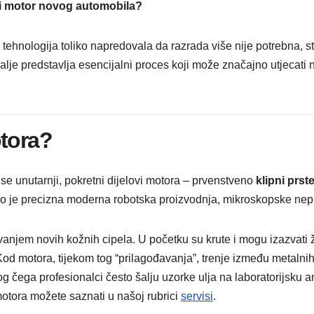
ati motor novog automobila?
tehnologija toliko napredovala da razrada više nije potrebna, st
alje predstavlja esencijalni proces koji može značajno utjecati n
otora?
e unutarnji, pokretni dijelovi motora – prvenstveno
klipni prst
iko je precizna moderna robotska proizvodnja, mikroskopske nepr
vanjem novih kožnih cipela. U početku su krute i mogu izazvati
Kod motora, tijekom tog “prilagođavanja”, trenje između metalnih
 čega profesionalci često šalju uzorke ulja na laboratorijsku ana
motora možete saznati u našoj rubrici
servisi
.