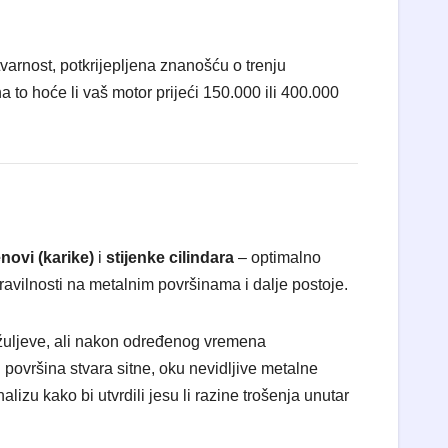
varnost, potkrijepljena znanošću o trenju
a to hoće li vaš motor prijeći 150.000 ili 400.000
enovi (karike)
i
stijenke cilindara
– optimalno
avilnosti na metalnim površinama i dalje postoje.
 žuljeve, ali nakon određenog vremena
 površina stvara sitne, oku nevidljive metalne
lizu kako bi utvrdili jesu li razine trošenja unutar