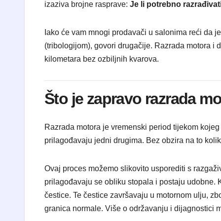
izaziva brojne rasprave:
Je li potrebno razrađiv
Iako će vam mnogi prodavači u salonima reći da je 
(tribologijom), govori drugačije. Razrada motora i d
kilometara bez ozbiljnih kvarova.
Što je zapravo razrada m
Razrada motora je vremenski period tijekom kojeg s
prilagođavaju jedni drugima. Bez obzira na to kol
Ovaj proces možemo slikovito usporediti s razgaži
prilagođavaju se obliku stopala i postaju udobne. 
čestice. Te čestice završavaju u motornom ulju, zbog
granica normale. Više o održavanju i dijagnostici 