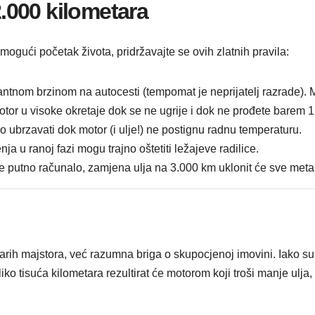
2.000 kilometara
ogući početak života, pridržavajte se ovih zlatnih pravila:
ntnom brzinom na autocesti (tempomat je neprijatelj razrade). Mo
otor u visoke okretaje dok se ne ugrije i dok ne prođete barem 
ubrzavati dok motor (i ulje!) ne postignu radnu temperaturu.
ja u ranoj fazi mogu trajno oštetiti ležajeve radilice.
e putno računalo, zamjena ulja na 3.000 km uklonit će sve metal
rih majstora, već razumna briga o skupocjenoj imovini. Iako su m
ekoliko tisuća kilometara rezultirat će motorom koji troši manje ul