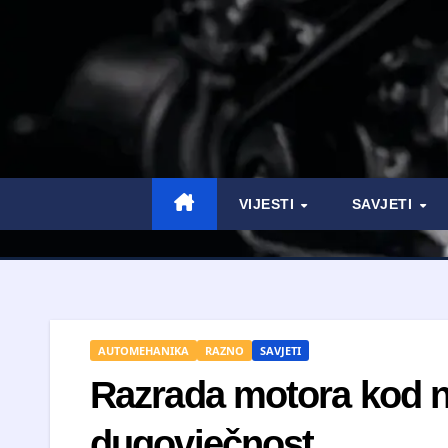
VIJESTI
SAVJETI
AUTOMEHANIKA
RAZNO
SAVJETI
Razrada motora kod nov
dugovječnost