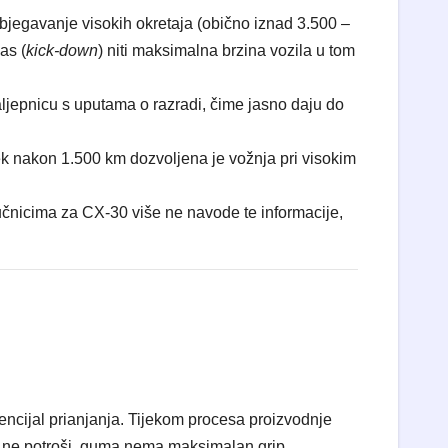
zbjegavanje visokih okretaja (obično iznad 3.500 –
as (
kick-down
) niti maksimalna brzina vozila u tom
aljepnicu s uputama o razradi, čime jasno daju do
tek nakon 1.500 km dozvoljena je vožnja pri visokim
učnicima za CX-30 više ne navode te informacije,
encijal prianjanja. Tijekom procesa proizvodnje
loj ne potroši, guma nema maksimalan grip.