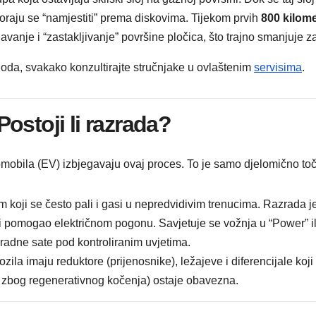
raju se “namjestiti” prema diskovima. Tijekom prvih
800 kilom
javanje i “zastakljivanje” površine pločica, što trajno smanjuje 
ioda, svakako konzultirajte stručnjake u ovlaštenim
servisima
.
 Postoji li razrada?
omobila (EV) izbjegavaju ovaj proces. To je samo djelomično to
koji se često pali i gasi u nepredvidivim trenucima. Razrada je 
i pomogao električnom pogonu. Savjetuje se vožnja u “Power” il
radne sate pod kontroliranim uvjetima.
ila imaju reduktore (prijenosnike), ležajeve i diferencijale koj
e zbog regenerativnog kočenja) ostaje obavezna.