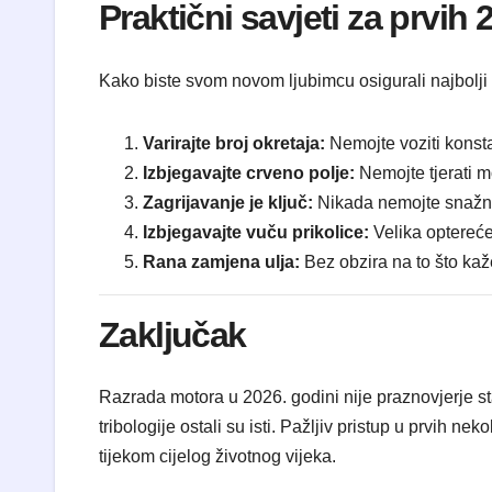
Praktični savjeti za prvih 
Kako biste svom novom ljubimcu osigurali najbolji m
Varirajte broj okretaja:
Nemojte voziti konsta
Izbjegavajte crveno polje:
Nemojte tjerati m
Zagrijavanje je ključ:
Nikada nemojte snažno 
Izbjegavajte vuču prikolice:
Velika opterećen
Rana zamjena ulja:
Bez obzira na to što kaž
Zaključak
Razrada motora u 2026. godini nije praznovjerje sta
tribologije ostali su isti. Pažljiv pristup u prvih n
tijekom cijelog životnog vijeka.