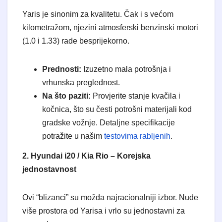
​Yaris je sinonim za kvalitetu. Čak i s većom
kilometražom, njezini atmosferski benzinski motori
(1.0 i 1.33) rade besprijekorno.
Prednosti:
Izuzetno mala potrošnja i
vrhunska preglednost.
Na što paziti:
Provjerite stanje kvačila i
kočnica, što su česti potrošni materijali kod
gradske vožnje. Detaljne specifikacije
potražite u našim
testovima rabljenih
.
2. Hyundai i20 / Kia Rio – Korejska
jednostavnost
​Ovi “blizanci” su možda najracionalniji izbor. Nude
više prostora od Yarisa i vrlo su jednostavni za