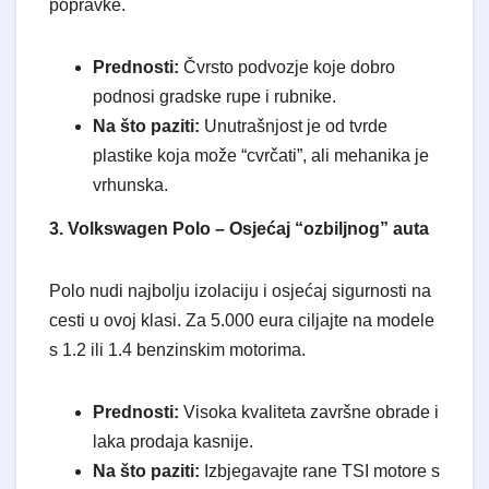
popravke.
Prednosti:
Čvrsto podvozje koje dobro
podnosi gradske rupe i rubnike.
Na što paziti:
Unutrašnjost je od tvrde
plastike koja može “cvrčati”, ali mehanika je
vrhunska.
3. Volkswagen Polo – Osjećaj “ozbiljnog” auta
​Polo nudi najbolju izolaciju i osjećaj sigurnosti na
cesti u ovoj klasi. Za 5.000 eura ciljajte na modele
s 1.2 ili 1.4 benzinskim motorima.
Prednosti:
Visoka kvaliteta završne obrade i
laka prodaja kasnije.
Na što paziti:
Izbjegavajte rane TSI motore s