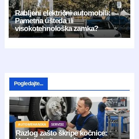
Rabljeni električni automobili:
Pametna ušteda ili
visokotehnološka zamka?
Pogledajte...
AUTOMEHANIKA
SERVISI
Razlog zašto škripe kočnice: