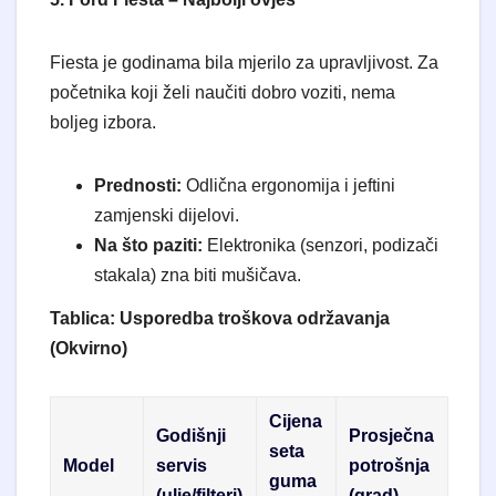
​Fiesta je godinama bila mjerilo za upravljivost. Za
početnika koji želi naučiti dobro voziti, nema
boljeg izbora.
Prednosti:
Odlična ergonomija i jeftini
zamjenski dijelovi.
Na što paziti:
Elektronika (senzori, podizači
stakala) zna biti mušičava.
Tablica: Usporedba troškova održavanja
(Okvirno)
Cijena
Godišnji
Prosječna
seta
Model
servis
potrošnja
guma
(ulje/filteri)
(grad)