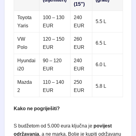
(15″)
Toyota
100 – 130
240
5.5 L
Yaris
EUR
EUR
VW
120 – 150
260
6.5 L
Polo
EUR
EUR
Hyundai
90 – 120
240
6.0 L
i20
EUR
EUR
Mazda
110 – 140
250
5.8 L
2
EUR
EUR
Kako ne pogriješiti?
​S budžetom od 5.000 eura ključna je
povijest
održavanja
, a ne marka. Bolje je kupiti održavanu