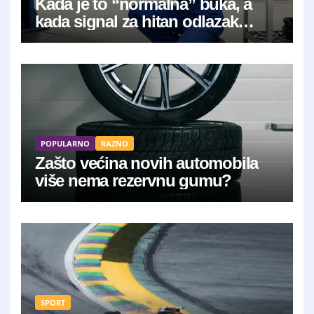
Kada je to “normalna” buka, a
kada signal za hitan odlazak
mehaničaru?
POPULARNO
RAZNO
Zašto većina novih automobila
više nema rezervnu gumu?
SPORT