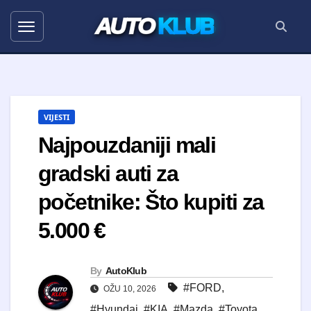
AUTO
KLUB
VIJESTI
Najpouzdaniji mali
gradski auti za
početnike: Što kupiti za
5.000 €
By
AutoKlub
#FORD
,
OŽU 10, 2026
#Hyundai
,
#KIA
,
#Mazda
,
#Toyota