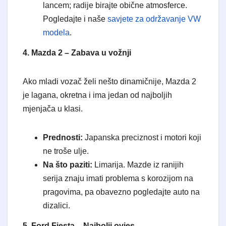
lancem; radije birajte obične atmosferce.
Pogledajte i naše
savjete za održavanje VW
modela
.
4. Mazda 2 – Zabava u vožnji
​Ako mladi vozač želi nešto dinamičnije, Mazda 2
je lagana, okretna i ima jedan od najboljih
mjenjača u klasi.
Prednosti:
Japanska preciznost i motori koji
ne troše ulje.
Na što paziti:
Limarija. Mazde iz ranijih
serija znaju imati problema s korozijom na
pragovima, pa obavezno pogledajte auto na
dizalici.
5. Ford Fiesta – Najbolji ovjes