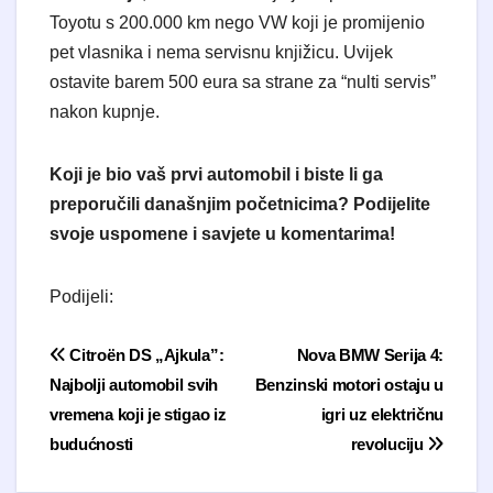
Toyotu s 200.000 km nego VW koji je promijenio
pet vlasnika i nema servisnu knjižicu. Uvijek
ostavite barem 500 eura sa strane za “nulti servis”
nakon kupnje.
Koji je bio vaš prvi automobil i biste li ga
preporučili današnjim početnicima? Podijelite
svoje uspomene i savjete u komentarima!
Podijeli:
Navigacija objava
Citroën DS „Ajkula”:
Nova BMW Serija 4:
Najbolji automobil svih
Benzinski motori ostaju u
vremena koji je stigao iz
igri uz električnu
budućnosti
revoluciju