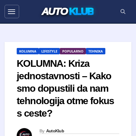
AUTO
KLUB
KOLUMNA
LIFESTYLE
POPULARNO
TEHNIKA
KOLUMNA: Kriza
jednostavnosti – Kako
smo dopustili da nam
tehnologija otme fokus
s ceste?
By
AutoKlub