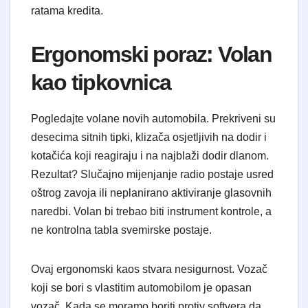
ratama kredita.
​Ergonomski poraz: Volan
kao tipkovnica
​Pogledajte volane novih automobila. Prekriveni su
desecima sitnih tipki, klizača osjetljivih na dodir i
kotačića koji reagiraju i na najblaži dodir dlanom.
Rezultat? Slučajno mijenjanje radio postaje usred
oštrog zavoja ili neplanirano aktiviranje glasovnih
naredbi. Volan bi trebao biti instrument kontrole, a
ne kontrolna tabla svemirske postaje.
​Ovaj ergonomski kaos stvara nesigurnost. Vozač
koji se bori s vlastitim automobilom je opasan
vozač. Kada se moramo boriti protiv softvera da