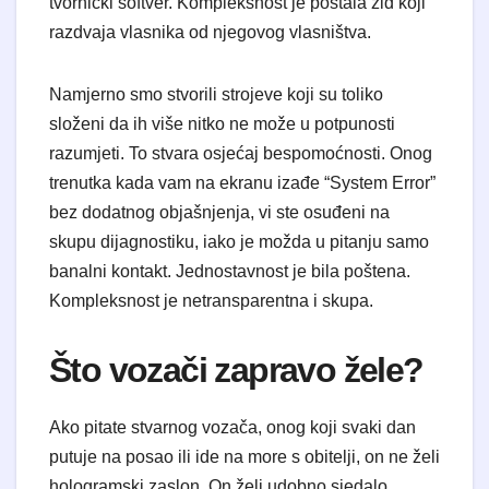
tvornički softver. Kompleksnost je postala zid koji
razdvaja vlasnika od njegovog vlasništva.
​Namjerno smo stvorili strojeve koji su toliko
složeni da ih više nitko ne može u potpunosti
razumjeti. To stvara osjećaj bespomoćnosti. Onog
trenutka kada vam na ekranu izađe “System Error”
bez dodatnog objašnjenja, vi ste osuđeni na
skupu dijagnostiku, iako je možda u pitanju samo
banalni kontakt. Jednostavnost je bila poštena.
Kompleksnost je netransparentna i skupa.
​Što vozači zapravo žele?
​Ako pitate stvarnog vozača, onog koji svaki dan
putuje na posao ili ide na more s obitelji, on ne želi
hologramski zaslon. On želi udobno sjedalo,