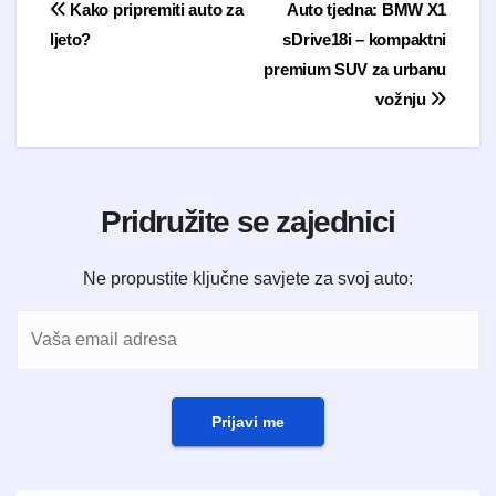
Navigacija objava
Kako pripremiti auto za
Auto tjedna: BMW X1
ljeto?
sDrive18i – kompaktni
premium SUV za urbanu
vožnju
Pridružite se zajednici
Ne propustite ključne savjete za svoj auto:
Prijavi me