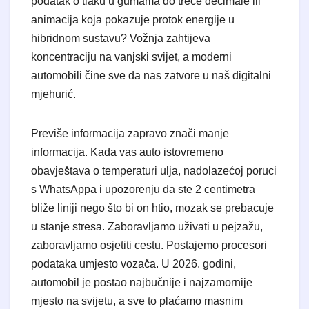
podatak o tlaku u gumama do treće decimale ili
animacija koja pokazuje protok energije u
hibridnom sustavu? Vožnja zahtijeva
koncentraciju na vanjski svijet, a moderni
automobili čine sve da nas zatvore u naš digitalni
mjehurić.
​Previše informacija zapravo znači manje
informacija. Kada vas auto istovremeno
obavještava o temperaturi ulja, nadolazećoj poruci
s WhatsAppa i upozorenju da ste 2 centimetra
bliže liniji nego što bi on htio, mozak se prebacuje
u stanje stresa. Zaboravljamo uživati u pejzažu,
zaboravljamo osjetiti cestu. Postajemo procesori
podataka umjesto vozača. U 2026. godini,
automobil je postao najbučnije i najzamornije
mjesto na svijetu, a sve to plaćamo masnim