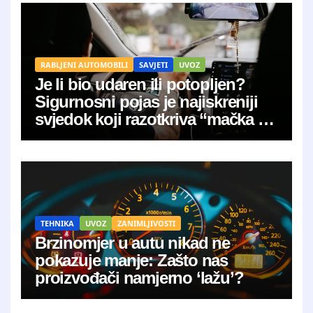
RABLJENI AUTOMOBILI
SAVJETI
UVOZ
Je li bio udaren ili potopljen?
Sigurnosni pojas je najiskreniji
svjedok koji razotkriva “mačka u
vreći”
TEHNIKA
UVOZ
ZANIMLJIVOSTI
Brzinomjer u autu nikad ne
pokazuje manje: Zašto nas
proizvođači namjerno ‘lažu’?