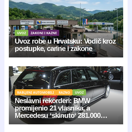
UVOZ
ZAKONI I KAZNE
Uvoz robe u Hrvatsku: Vodič kroz
postupke, carine i zakone
RABLJENI AUTOMOBILI
RAZNO
UVOZ
Neslavni rekorderi: BMW
promijenio 21 vlasnika, a
Mercedesu ‘skinuto‘ 281.000
kilometara