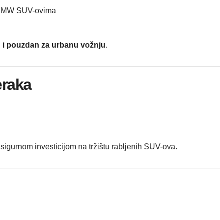
m BMW SUV-ovima
n i pouzdan za urbanu vožnju
.
eraka
sigurnom investicijom na tržištu rabljenih SUV-ova.