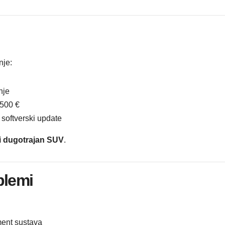
nje:
nje
.500 €
 softverski update
i dugotrajan SUV
.
blemi
ment sustava