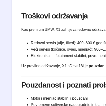
Troškovi održavanja
Kao premium BMW, X1 zahtijeva redovno održava
Redovni servis (ulje, filteri): 400–600 € godiš
Veći servisi (kočnice, ovjes, mjenjač): 900–1
Elektronika i infotainment stabilni, povremeni
Uz pravilno održavanje, X1 sDrive18i je
pouzdan 
Pouzdanost i poznati pro
Motor i mjenjač stabilni i pouzdani
Povremene softverske nadogradnje infotain