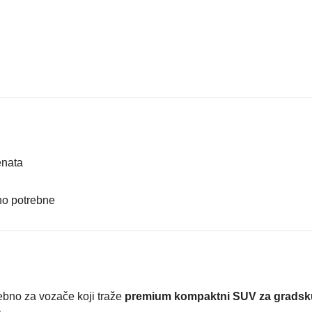
enata
no potrebne
ebno za vozače koji traže
premium kompaktni SUV za gradsk