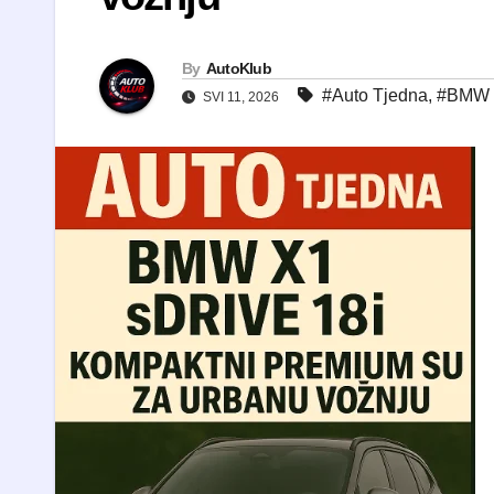
By
AutoKlub
#Auto Tjedna
,
#BMW
SVI 11, 2026