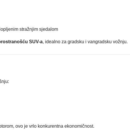
klopljenim stražnjim sjedalom
 prostranošću SUV-a
, idealno za gradsku i vangradsku vožnju.
šnju:
orom, ovo je vrlo konkurentna ekonomičnost.