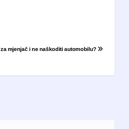
e za mjenjač i ne naškoditi automobilu?