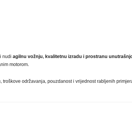
i nudi
agilnu vožnju, kvalitetnu izradu i prostranu unutrašnj
danim motorom.
troškove održavanja, pouzdanost i vrijednost rabljenih primjerak