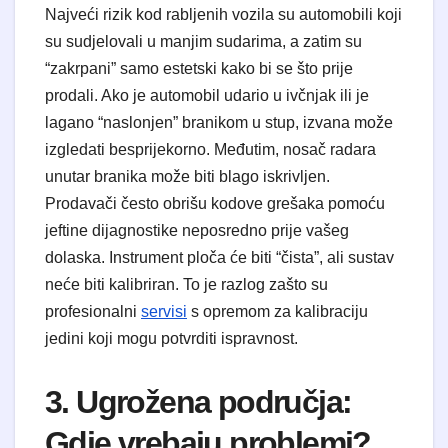
Najveći rizik kod rabljenih vozila su automobili koji
su sudjelovali u manjim sudarima, a zatim su
“zakrpani” samo estetski kako bi se što prije
prodali. Ako je automobil udario u ivčnjak ili je
lagano “naslonjen” branikom u stup, izvana može
izgledati besprijekorno. Međutim, nosač radara
unutar branika može biti blago iskrivljen.
Prodavači često obrišu kodove grešaka pomoću
jeftine dijagnostike neposredno prije vašeg
dolaska. Instrument ploča će biti “čista”, ali sustav
neće biti kalibriran. To je razlog zašto su
profesionalni
servisi
s opremom za kalibraciju
jedini koji mogu potvrditi ispravnost.
3. Ugrožena područja:
Gdje vrebaju problemi?