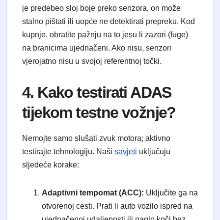
je predebeo sloj boje preko senzora, on može
stalno pištati ili uopće ne detektirati prepreku. Kod
kupnje, obratite pažnju na to jesu li zazori (fuge)
na branicima ujednačeni. Ako nisu, senzori
vjerojatno nisu u svojoj referentnoj točki.
4. Kako testirati ADAS
tijekom testne vožnje?
Nemojte samo slušati zvuk motora; aktivno
testirajte tehnologiju. Naši
savjeti
uključuju
sljedeće korake:
Adaptivni tempomat (ACC):
Uključite ga na
otvorenoj cesti. Prati li auto vozilo ispred na
ujednačenoj udaljenosti ili naglo koči bez