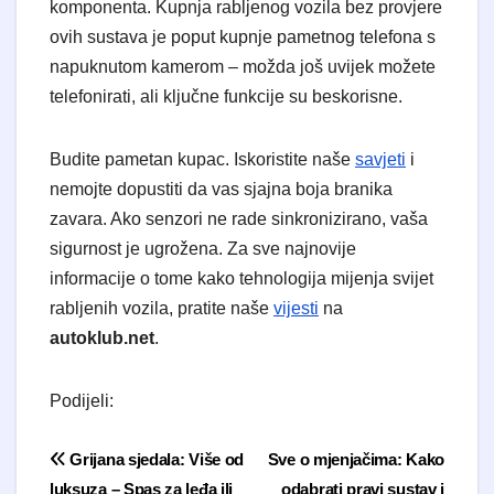
komponenta. Kupnja rabljenog vozila bez provjere
ovih sustava je poput kupnje pametnog telefona s
napuknutom kamerom – možda još uvijek možete
telefonirati, ali ključne funkcije su beskorisne.
Budite pametan kupac. Iskoristite naše
savjeti
i
nemojte dopustiti da vas sjajna boja branika
zavara. Ako senzori ne rade sinkronizirano, vaša
sigurnost je ugrožena. Za sve najnovije
informacije o tome kako tehnologija mijenja svijet
rabljenih vozila, pratite naše
vijesti
na
autoklub.net
.
Podijeli:
Navigacija objava
Grijana sjedala: Više od
Sve o mjenjačima: Kako
luksuza – Spas za leđa ili
odabrati pravi sustav i