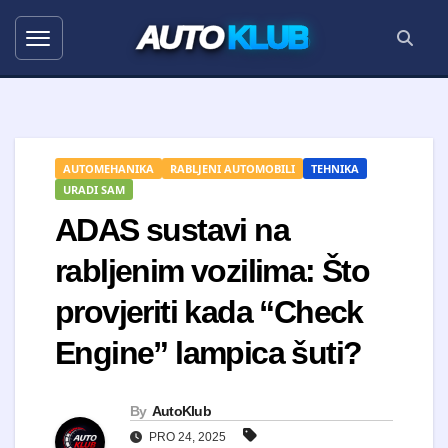
AUTO
KLUB
AUTOMEHANIKA
RABLJENI AUTOMOBILI
TEHNIKA
URADI SAM
ADAS sustavi na
rabljenim vozilima: Što
provjeriti kada “Check
Engine” lampica šuti?
By
AutoKlub
PRO 24, 2025