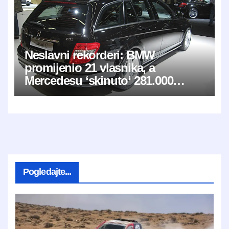
Neslavni rekorderi: BMW
promijenio 21 vlasnika, a
Mercedesu ‘skinuto‘ 281.000
kilometara
Pogledajte...