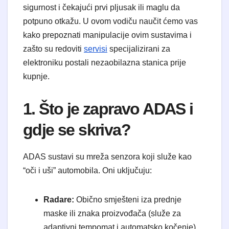
sigurnost i čekajući prvi pljusak ili maglu da
potpuno otkažu. U ovom vodiču naučit ćemo vas
kako prepoznati manipulacije ovim sustavima i
zašto su redoviti
servisi
specijalizirani za
elektroniku postali nezaobilazna stanica prije
kupnje.
1. Što je zapravo ADAS i
gdje se skriva?
ADAS sustavi su mreža senzora koji služe kao
“oči i uši” automobila. Oni uključuju:
Radare:
Obično smješteni iza prednje
maske ili znaka proizvođača (služe za
adaptivni tempomat i automatsko kočenje).