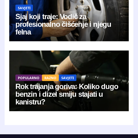
SAVJETI
Sjaj koji traje: Vodič za
profesionalno čišćenje i njegu
felna
POPULARNO
RAZNO
SAVJETI
Rok trajanja goriva: Koliko dugo
benzin i dizel smiju stajati u
kanistru?