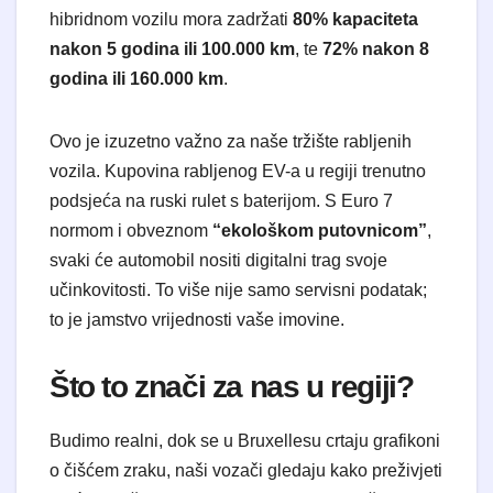
hibridnom vozilu mora zadržati
80% kapaciteta
nakon 5 godina ili 100.000 km
, te
72% nakon 8
godina ili 160.000 km
.
​Ovo je izuzetno važno za naše tržište rabljenih
vozila. Kupovina rabljenog EV-a u regiji trenutno
podsjeća na ruski rulet s baterijom. S Euro 7
normom i obveznom
“ekološkom putovnicom”
,
svaki će automobil nositi digitalni trag svoje
učinkovitosti. To više nije samo servisni podatak;
to je jamstvo vrijednosti vaše imovine.
​Što to znači za nas u regiji?
​Budimo realni, dok se u Bruxellesu crtaju grafikoni
o čišćem zraku, naši vozači gledaju kako preživjeti