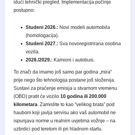
idući tehnički pregled. Implementacija počinje
postupno:
Studeni 2026.:
Novi modeli automobila
(homologacija).
Studeni 2027.:
Sva novoregistrirana osobna
vozila.
2028./2029.:
Kamioni i autobusi.
​To znači da imamo još samo par godina „mira“
prije nego što tehnologija postane još složenija.
Sustavi za praćenje emisija u stvarnom vremenu
(OBD) pratit će vozilo
10 godina ili 200.000
kilometara
. Zamislite to kao “velikog brata” pod
haubom koji javlja servisu ako vaš automobil ne
ispunjava norme u realnim uvjetima vožnje – na
uzbrdici pod teretom ili pri hladnom startu.