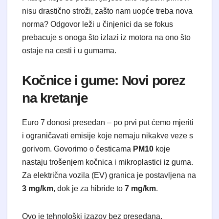
nisu drastično stroži, zašto nam uopće treba nova
norma? Odgovor leži u činjenici da se fokus
prebacuje s onoga što izlazi iz motora na ono što
ostaje na cesti i u gumama.
​Kočnice i gume: Novi porez
na kretanje
​Euro 7 donosi presedan – po prvi put ćemo mjeriti
i ograničavati emisije koje nemaju nikakve veze s
gorivom. Govorimo o česticama
PM10
koje
nastaju trošenjem kočnica i mikroplastici iz guma.
Za električna vozila (EV) granica je postavljena na
3 mg/km
, dok je za hibride to
7 mg/km
.
​Ovo je tehnološki izazov bez presedana.