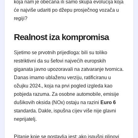
koja nam je obećana ili samo skupa evolucija koja
će najviše udariti po džepu prosječnog vozača u
regiji?
​Realnost iza kompromisa
​Sjetimo se prvotnih prijedloga: bili su toliko
restriktivni da su šefovi najvećih europskih
giganata javno upozoravali na zatvaranje tvornica.
Danas imamo ublaženu verziju, ratificiranu u
ožujku 2024., koja na prvi pogled izgleda kao
pobjeda razuma. Za osobne automobile, emisije
dušikovih oksida (NOx) ostaju na razini
Euro 6
standarda. Dakle, ispušna cijev više nije glavni
neprijatelj.
​Pitanje koje se postavlja jest: ako ispušni plinovi