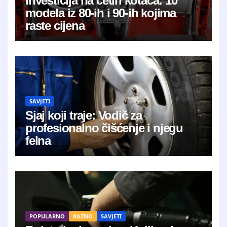
Investicija na četiri kotača: 10
modela iz 80-ih i 90-ih kojima
raste cijena
SAVJETI
Sjaj koji traje: Vodič za
profesionalno čišćenje i njegu
felna
POPULARNO
RAZNO
SAVJETI