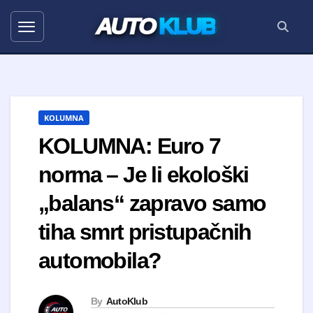
AUTO
KLUB
KOLUMNA
KOLUMNA: Euro 7
norma – Je li ekološki
„balans“ zapravo samo
tiha smrt pristupačnih
automobila?
By
AutoKlub