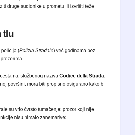
iti druge sudionike u prometu ili izvršiti teže
 tlu
policija (
Polizia Stradale
) već godinama bez
 prozorima.
 o cestama, službenog naziva
Codice della Strada
.
vnoj površini, mora biti propisno osigurano kako bi
rale su vrlo čvrsto tumačenje: prozor koji nije
sankcije nisu nimalo zanemarive: