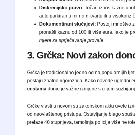
Diskrecijsko pravo:
Točan iznos kazne unutar
auto parkiran u mirnom kvartu ili u visokorizičn
Dokumentirani slučajevi:
Postoji mnoštvo za
pronašli kaznu od 100 ili više eura, iako je p
mjere za sprječavanje provale
.
3. Grčka: Novi zakon donos
Grčka je tradicionalno jedno od najpopularnijih lje
postaju znatno rigoroznija. Kako navode ugledni eu
cestama
donio je važne izmjene s ciljem suzbijanj
Grčke vlasti u novom su zakonskom aktu uvele izri
od neovlaštenog pristupa. Ostavljanje blago spušten
prelaze 40 stupnjeva, tamošnja policija više ne tole