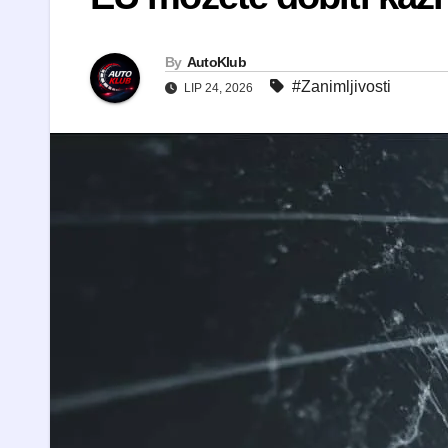
By
AutoKlub
#Zanimljivosti
LIP 24, 2026