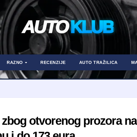
AUTO
KLUB
RAZNO
RECENZIJE
AUTO TRAŽILICA
MA
što zbog otvorenog prozora n
u i do 173 eura