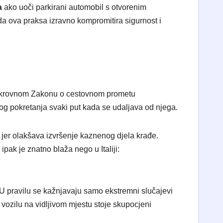
a
ako uoči parkirani automobil s otvorenim
 da ova praksa izravno kompromitira sigurnost i
om krovnom Zakonu o cestovnom prometu
og pokretanja svaki put kada se udaljava od njega.
 jer olakšava izvršenje kaznenog djela krađe.
 ipak je znatno blaža nego u Italiji:
 U pravilu se kažnjavaju samo ekstremni slučajevi
u vozilu na vidljivom mjestu stoje skupocjeni