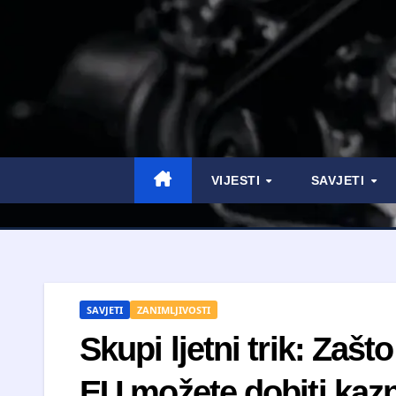
VIJESTI
SAVJETI
SAVJETI
ZANIMLJIVOSTI
Skupi ljetni trik: Za
EU možete dobiti kazn