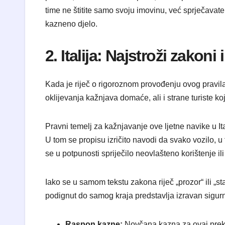
time ne štitite samo svoju imovinu, već sprječavate 
kazneno djelo.
2. Italija: Najstroži zako
Kada je riječ o rigoroznom provođenju ovog pravila, 
oklijevanja kažnjava domaće, ali i strane turiste k
Pravni temelj za kažnjavanje ove ljetne navike u I
U tom se propisu izričito navodi da svako vozilo, u 
se u potpunosti spriječilo neovlašteno korištenje ili
Iako se u samom tekstu zakona riječ „prozor“ ili „st
podignut do samog kraja predstavlja izravan sigurn
Raspon kazne:
Novčana kazna za ovaj prek