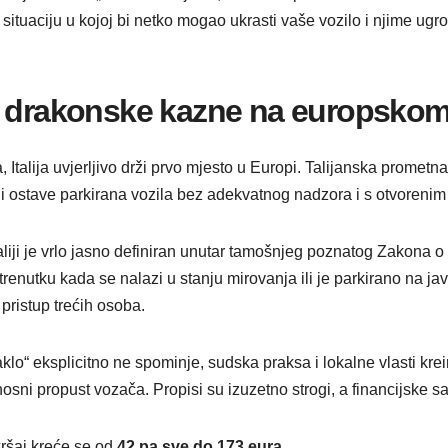
situaciju u kojoj bi netko mogao ukrasti vaše vozilo i njime ugroz
ni i drakonske kazne na europskom
Italija uvjerljivo drži prvo mjesto u Europi. Talijanska prometna 
oji ostave parkirana vozila bez adekvatnog nadzora i s otvorenim
taliji je vrlo jasno definiran unutar tamošnjeg poznatog Zakona
trenutku kada se nalazi u stanju mirovanja ili je parkirano na ja
 pristup trećih osoba.
aklo“ eksplicitno ne spominje, sudska praksa i lokalne vlasti krei
osni propust vozača. Propisi su izuzetno strogi, a financijske 
ršaj kreće se od
42 pa sve do 173 eura
.