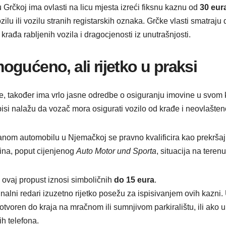
Grčkoj ima ovlasti na licu mjesta izreći fiksnu kaznu od
30 eur
ilu ili vozilu stranih registarskih oznaka. Grčke vlasti smatraju
rađa rabljenih vozila i dragocjenosti iz unutrašnjosti.
gućeno, ali rijetko u praksi
pe, također ima vrlo jasne odredbe o osiguranju imovine u sv
si nalažu da vozač mora osigurati vozilo od krađe i neovlašten
anom automobilu u Njemačkoj se pravno kvalificira kao prekršaj
na, poput cijenjenog
Auto Motor und Sporta
, situacija na terenu
vaj propust iznosi simboličnih
do 15 eura
.
nalni redari izuzetno rijetko posežu za ispisivanjem ovih kazni.
otvoren do kraja na mračnom ili sumnjivom parkiralištu, ili ako 
h telefona.