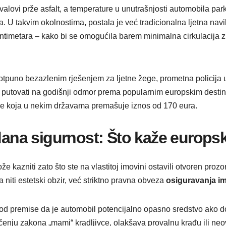
ki valovi prže asfalt, a temperature u unutrašnjosti automobila 
va. U takvim okolnostima, postala je već tradicionalna ljetna nav
imetara – kako bi se omogućila barem minimalna cirkulacija zraka
potpuno bezazlenim rješenjem za ljetne žege, prometna policija 
te putovati na godišnji odmor prema popularnim europskim desti
zne koja u nekim državama premašuje iznos od 170 eura.
avdana sigurnost: Što kaže euro
že kazniti zato što ste na vlastitoj imovini ostavili otvoren prozo
 niti estetski obzir, već striktno pravna obveza
osiguravanja im
 premise da je automobil potencijalno opasno sredstvo ako dos
čenju zakona „mami“ kradljivce, olakšava provalnu krađu ili neo