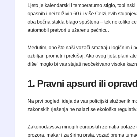
Ljeto je kalendarski i temperaturno stiglo, toplins
opasnih i neizdrživih 60 ili više Celzijevih stupnje
oba bočna stakla blago spuštena – tek nekoliko cent
automobil pretvori u užarenu pećnicu.
Međutim, ono što naši vozači smatraju logičnim i 
ozbiljan prometni prekršaj. Ako ovog ljeta planira
diše“ moglo bi vas stajati neočekivano visoke ka
1. Pravni apsurd ili opr
Na prvi pogled, ideja da vas policijski službenik mo
zakonskih rješenja ne nalazi se ekološka regulativa
Zakonodavstva mnogih europskih zemalja polaze od
prozora, makar i za širinu prsta, vozač prema tuma