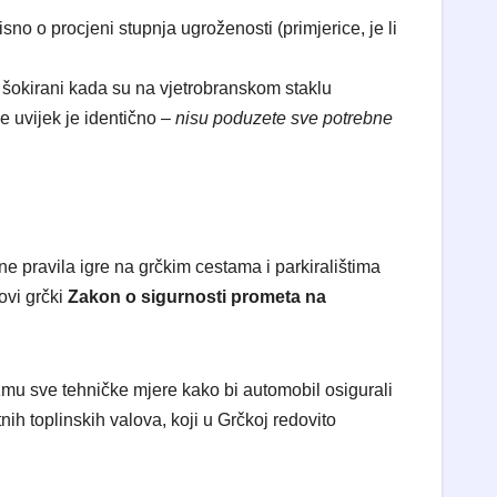
no o procjeni stupnja ugroženosti (primjerice, je li
li šokirani kada su na vjetrobranskom staklu
je uvijek je identično –
nisu poduzete sve potrebne
e pravila igre na grčkim cestama i parkiralištima
ovi grčki
Zakon o sigurnosti prometa na
zmu sve tehničke mjere kako bi automobil osigurali
ih toplinskih valova, koji u Grčkoj redovito