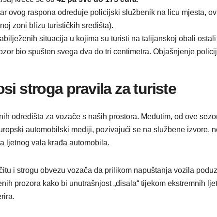
 ovog raspona određuje policijski službenik na licu mjesta, ovis
oj zoni blizu turističkih središta).
bilježenih situacija u kojima su turisti na talijanskoj obali osta
rozor bio spušten svega dva do tri centimetra. Objašnjenje polici
i stroga pravila za turiste
tnih odredišta za vozače s naših prostora. Međutim, od ove sezon
ropski automobilski mediji, pozivajući se na službene izvore, n
a ljetnog vala krađa automobila.
čitu i strogu obvezu vozača da prilikom napuštanja vozila podu
ih prozora kako bi unutrašnjost „disala“ tijekom ekstremnih ljetn
rira.