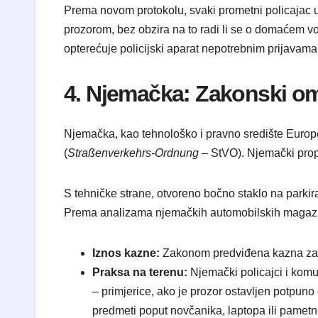
Prema novom protokolu, svaki prometni policajac u 
prozorom, bez obzira na to radi li se o domaćem voz
opterećuje policijski aparat nepotrebnim prijavama k
4. Njemačka: Zakonski omo
Njemačka, kao tehnološko i pravno središte Euro
(
Straßenverkehrs-Ordnung
– StVO). Njemački propi
S tehničke strane, otvoreno bočno staklo na parkir
Prema analizama njemačkih automobilskih magazi
Iznos kazne:
Zakonom predviđena kazna za o
Praksa na terenu:
Njemački policajci i komu
– primjerice, ako je prozor ostavljen potpuno 
predmeti poput novčanika, laptopa ili pametni