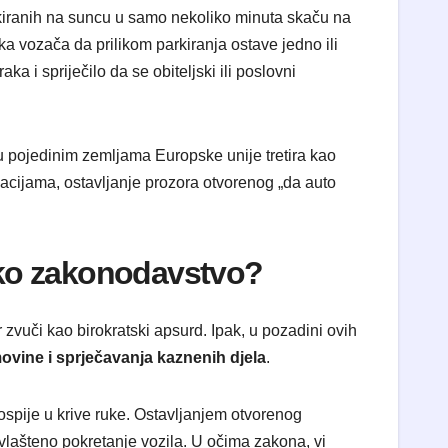
parkiranih na suncu u samo nekoliko minuta skaču na
ika vozača da prilikom parkiranja ostave jedno ili
 i spriječilo da se obiteljski ili poslovni
u pojedinim zemljama Europske unije tretira kao
nacijama, ostavljanje prozora otvorenog „da auto
psko zakonodavstvo?
r zvuči kao birokratski apsurd. Ipak, u pozadini ovih
ovine i sprječavanja kaznenih djela
.
pije u krive ruke. Ostavljanjem otvorenog
vlašteno pokretanje vozila. U očima zakona, vi