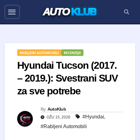
AUTO
KLUB
RABLJENI AUTOMOBILI
RECENZIJE
Hyundai Tucson (2017.
– 2019.): Svestrani SUV
za sve potrebe
By
AutoKlub
#Hyundai
,
OŽU 15, 2026
#Rabljeni Automobili