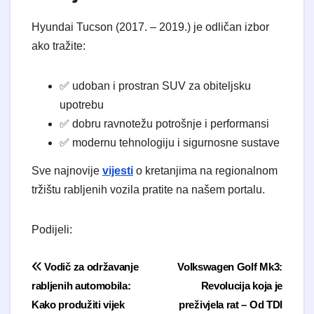
​Hyundai Tucson (2017. – 2019.) je odličan izbor
ako tražite:
​✅ udoban i prostran SUV za obiteljsku
upotrebu
​✅ dobru ravnotežu potrošnje i performansi
​✅ modernu tehnologiju i sigurnosne sustave
​Sve najnovije
vijesti
o kretanjima na regionalnom
tržištu rabljenih vozila pratite na našem portalu.
Podijeli:
Navigacija objava
Vodič za održavanje
Volkswagen Golf Mk3:
rabljenih automobila:
Revolucija koja je
Kako produžiti vijek
preživjela rat – Od TDI