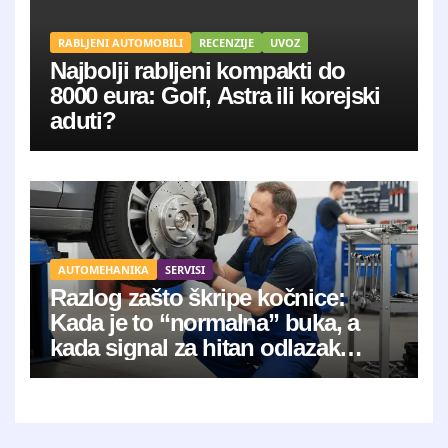
RABLJENI AUTOMOBILI
RECENZIJE
UVOZ
Najbolji rabljeni kompakti do
8000 eura: Golf, Astra ili korejski
aduti?
AUTOMEHANIKA
SERVISI
Razlog zašto škripe kočnice:
Kada je to “normalna” buka, a
kada signal za hitan odlazak
mehaničaru?