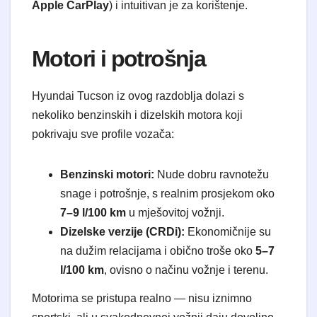
Apple CarPlay
) i intuitivan je za korištenje.
​Motori i potrošnja
​Hyundai Tucson iz ovog razdoblja dolazi s
nekoliko benzinskih i dizelskih motora koji
pokrivaju sve profile vozača:
Benzinski motori:
Nude dobru ravnotežu
snage i potrošnje, s realnim prosjekom oko
7–9 l/100 km
u mješovitoj vožnji.
Dizelske verzije (CRDi):
Ekonomičnije su
na dužim relacijama i obično troše oko
5–7
l/100 km
, ovisno o načinu vožnje i terenu.
​Motorima se pristupa realno — nisu iznimno