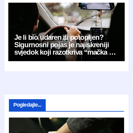
Je li bio udaren ili potopljen?
Sigurnosni pojas je najiskreniji
svjedok koji razotkriva “mačka u
vreći”
Pogledajte...