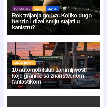
POPULARNO
RAZNO
SAVJETI
Rok trajanja goriva: Koliko dugo
benzin i dizel smiju stajati u
kanistru?
ZANIMLJIVOSTI
10 automobilskih zanimljivosti
koje graniče sa znanstvenom
fantastikom