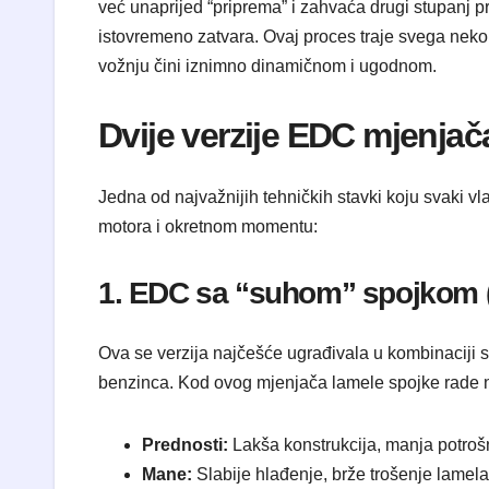
već unaprijed “priprema” i zahvaća drugi stupanj pr
istovremeno zatvara. Ovaj proces traje svega nekol
vožnju čini iznimno dinamičnom i ugodnom.
Dvije verzije EDC mjenja
Jedna od najvažnijih tehničkih stavki koju svaki v
motora i okretnom momentu:
1. EDC sa “suhom” spojkom 
Ova se verzija najčešće ugrađivala u kombinaciji
benzinca. Kod ovog mjenjača lamele spojke rade 
Prednosti:
Lakša konstrukcija, manja potrošnja
Mane:
Slabije hlađenje, brže trošenje lamela 