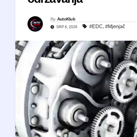
By
AutoKlub
#EDC
,
#Mjenjač
SRP 6, 2026