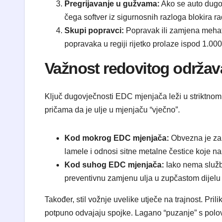
Pregrijavanje u gužvama:
Ako se auto dugo 
čega softver iz sigurnosnih razloga blokira r
Skupi popravci:
Popravak ili zamjena mehatr
popravaka u regiji rijetko prolaze ispod 1.0
Važnost redovitog održav
Ključ dugovječnosti EDC mjenjača leži u striktnom p
pričama da je ulje u mjenjaču “vječno”.
Kod mokrog EDC mjenjača:
Obvezna je zam
lamele i odnosi sitne metalne čestice koje na
Kod suhog EDC mjenjača:
Iako nema služb
preventivnu zamjenu ulja u zupčastom dijelu
Također, stil vožnje uvelike utječe na trajnost. Pri
potpuno odvajaju spojke. Lagano “puzanje” s polov