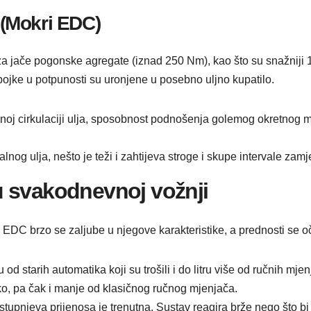
(Mokri EDC)
za jače pogonske agregate (iznad 250 Nm), kao što su snažniji 1.
pojke u potpunosti su uronjene u posebno uljno kupatilo.
noj cirkulaciji ulja, sposobnost podnošenja golemog okretnog mo
lnog ulja, nešto je teži i zahtijeva stroge i skupe intervale zamj
u svakodnevnoj vožnji
EDC brzo se zaljube u njegove karakteristike, a prednosti se oči
u od starih automatika koji su trošili i do litru više od ručnih
ko, pa čak i manje od klasičnog ručnog mjenjača.
tupnjeva prijenosa je trenutna. Sustav reagira brže nego što bi