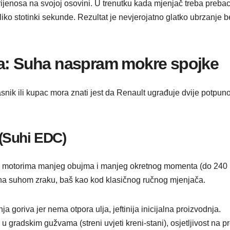
ijenosa na svojoj osovini. U trenutku kada mjenjač treba prebaci
iko stotinki sekunde. Rezultat je nevjerojatno glatko ubrzanje b
ča: Suha naspram mokre spojke
lasnik ili kupac mora znati jest da Renault ugrađuje dvije potpu
(Suhi EDC)
 s motorima manjeg obujma i manjeg okretnog momenta (do 240 N
na suhom zraku, baš kao kod klasičnog ručnog mjenjača.
 goriva jer nema otpora ulja, jeftinija inicijalna proizvodnja.
u gradskim gužvama (streni uvjeti kreni-stani), osjetljivost na 