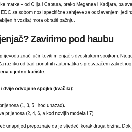
e marke – od Clija i Captura, preko Meganea i Kadjara, pa sve 
EDC sa sobom nosi specifične zahtjeve za održavanjem, jedinst
bljenih vozila) mora obratiti pažnju.
jenjač? Zavirimo pod haubu
u prijevodu znači učinkoviti mjenjač s dvostrukom spojkom. Njego
Za razliku od tradicionalnih automatika s pretvaračem zakretn
ena u jedno kućište
.
 i
dvije odvojene spojke (kvačila)
:
rijenosa (1, 3, 5 i hod unazad).
 prijenosa (2, 4, 6, a kod novijih modela i 7).
eć unaprijed prepoznaje da je sljedeći korak druga brzina. Dok 