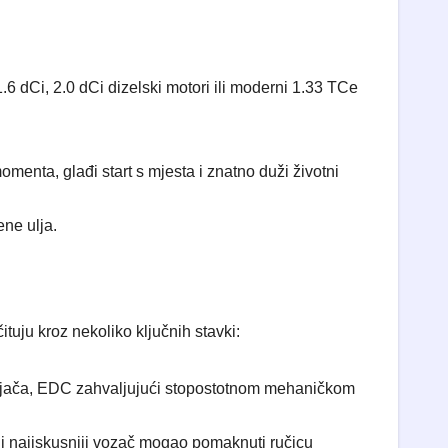
6 dCi, 2.0 dCi dizelski motori ili moderni 1.33 TCe
menta, glađi start s mjesta i znatno duži životni
ene ulja.
tuju kroz nekoliko ključnih stavki:
 mjenjača, EDC zahvaljujući stopostotnom mehaničkom
 i najiskusniji vozač mogao pomaknuti ručicu