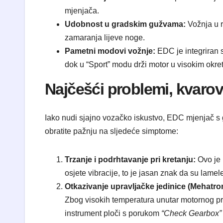
mjenjača.
Udobnost u gradskim gužvama:
Vožnja u r
zamaranja lijeve noge.
Pametni modovi vožnje:
EDC je integriran
dok u “Sport” modu drži motor u visokim okr
Najčešći problemi, kvaro
Iako nudi sjajno vozačko iskustvo, EDC mjenjač s 
obratite pažnju na sljedeće simptome:
Trzanje i podrhtavanje pri kretanju:
Ovo je 
osjete vibracije, to je jasan znak da su lame
Otkazivanje upravljačke jedinice (Mehatro
Zbog visokih temperatura unutar motornog pros
instrument ploči s porukom
“Check Gearbox”