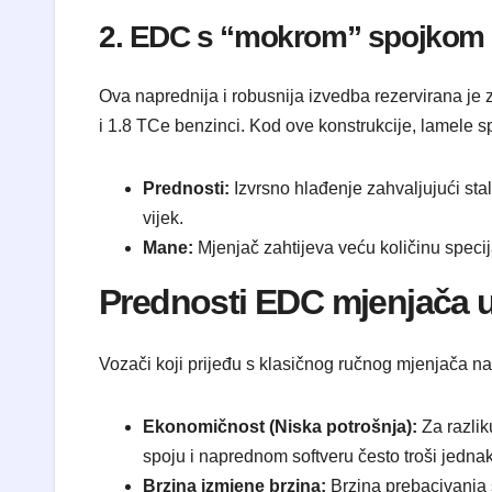
2. EDC s “mokrom” spojkom 
Ova naprednija i robusnija izvedba rezervirana je 
i 1.8 TCe benzinci. Kod ove konstrukcije, lamele s
Prednosti:
Izvrsno hlađenje zahvaljujući stal
vijek.
Mane:
Mjenjač zahtijeva veću količinu specija
Prednosti EDC mjenjača 
Vozači koji prijeđu s klasičnog ručnog mjenjača na 
Ekonomičnost (Niska potrošnja):
Za razlik
spoju i naprednom softveru često troši jedna
Brzina izmjene brzina:
Brzina prebacivanja s