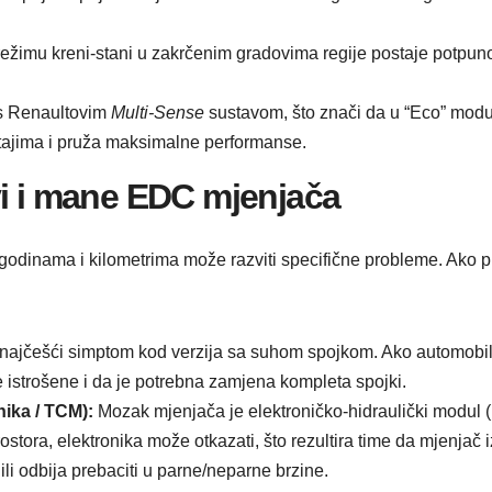
ežimu kreni-stani u zakrčenim gradovima regije postaje potpuno 
 s Renaultovim
Multi-Sense
sustavom, što znači da u “Eco” modu 
etajima i pruža maksimalne performanse.
vi i mane EDC mjenjača
godinama i kilometrima može razviti specifične probleme. Ako pl
najčešći simptom kod verzija sa suhom spojkom. Ako automobil p
le istrošene i da je potrebna zamjena kompleta spojki.
nika / TCM):
Mozak mjenjača je elektroničko-hidraulički modul (
tora, elektronika može otkazati, što rezultira time da mjenjač i
ili odbija prebaciti u parne/neparne brzine.