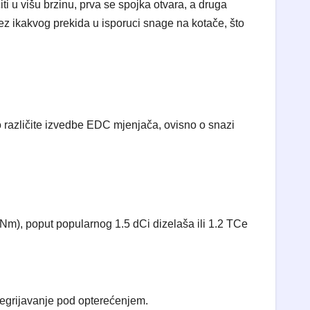
ti u višu brzinu, prva se spojka otvara, a druga
ez ikakvog prekida u isporuci snage na kotače, što
no različite izvedbe EDC mjenjača, ovisno o snazi
m), poput popularnog 1.5 dCi dizelaša ili 1.2 TCe
pregrijavanje pod opterećenjem.