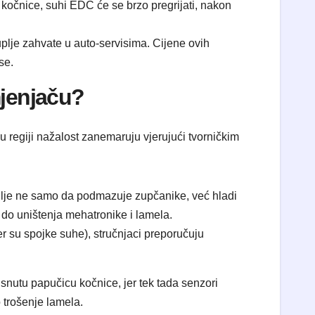
kočnice, suhi EDC će se brzo pregrijati, nakon
lje zahvate u auto-servisima. Cijene ovih
se.
mjenjaču?
u regiji nažalost zanemaruju vjerujući tvorničkim
ulje ne samo da podmazuje zupčanike, već hladi
 do uništenja mehatronike i lamela.
 su spojke suhe), stručnjaci preporučuju
tisnutu papučicu kočnice, jer tek tada senzori
 trošenje lamela.