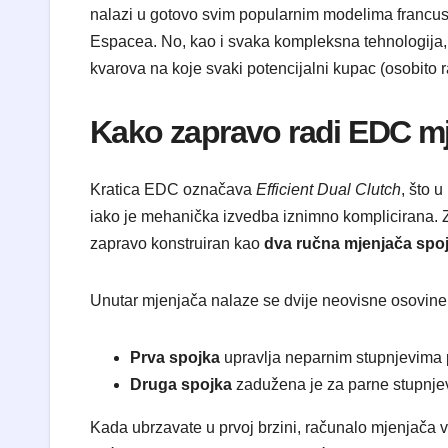
nalazi u gotovo svim popularnim modelima francusk
Espacea. No, kao i svaka kompleksna tehnologija, 
kvarova na koje svaki potencijalni kupac (osobito ra
Kako zapravo radi EDC m
Kratica EDC označava
Efficient Dual Clutch
, što 
iako je mehanička izvedba iznimno komplicirana. 
zapravo konstruiran kao
dva ručna mjenjača spoj
Unutar mjenjača nalaze se dvije neovisne osovine
Prva spojka
upravlja neparnim stupnjevima p
Druga spojka
zadužena je za parne stupnjeve
Kada ubrzavate u prvoj brzini, računalo mjenjača v