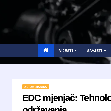
VIJESTI
SAVJETI
AUTOMEHANIKA
EDC mjenjač: Tehnolog
održavanja