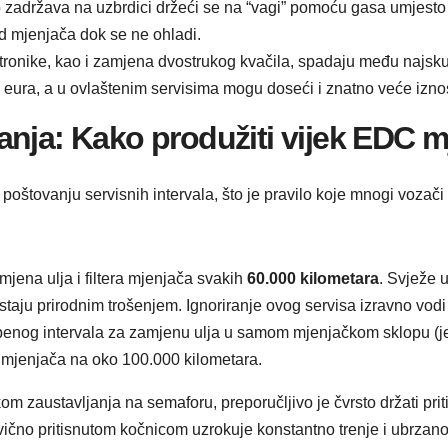
zadržava na uzbrdici držeći se na “vagi” pomoću gasa umjesto 
ad mjenjača dok se ne ohladi.
onike, kao i zamjena dvostrukog kvačila, spadaju među najskup
00 eura, a u ovlaštenim servisima mogu doseći i znatno veće izno
anja: Kako produžiti vijek EDC 
oštovanju servisnih intervala, što je pravilo koje mnogi vozači 
jena ulja i filtera mjenjača svakih
60.000 kilometara
. Svježe 
staju prirodnim trošenjem. Ignoriranje ovog servisa izravno vodi
enog intervala za zamjenu ulja u samom mjenjačkom sklopu (jer
 mjenjača na oko 100.000 kilometara.
likom zaustavljanja na semaforu, preporučljivo je čvrsto držati pri
ično pritisnutom kočnicom uzrokuje konstantno trenje i ubrzano