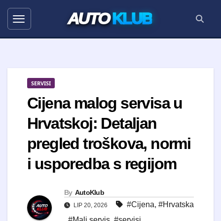
AUTO
KLUB
SERVISI
Cijena malog servisa u
Hrvatskoj: Detaljan
pregled troškova, normi
i usporedba s regijom
By
AutoKlub
#Cijena
,
#Hrvatska
LIP 20, 2026
,
#Mali servis
,
#servisi