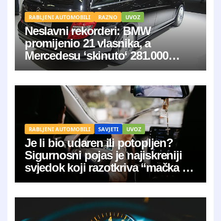
RABLJENI AUTOMOBILI
RAZNO
UVOZ
Neslavni rekorderi: BMW
promijenio 21 vlasnika, a
Mercedesu ‘skinuto‘ 281.000
kilometara
RABLJENI AUTOMOBILI
SAVJETI
UVOZ
Je li bio udaren ili potopljen?
Sigurnosni pojas je najiskreniji
svjedok koji razotkriva “mačka u
vreći”