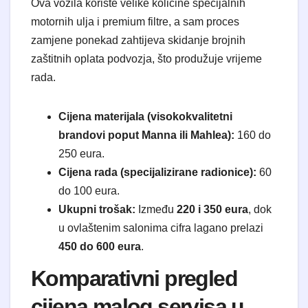
Ova vozila koriste velike količine specijalnih
motornih ulja i premium filtre, a sam proces
zamjene ponekad zahtijeva skidanje brojnih
zaštitnih oplata podvozja, što produžuje vrijeme
rada.
Cijena materijala (visokokvalitetni
brandovi poput Manna ili Mahlea):
160 do
250 eura.
Cijena rada (specijalizirane radionice):
60
do 100 eura.
Ukupni trošak:
Između
220 i 350 eura
, dok
u ovlaštenim salonima cifra lagano prelazi
450 do 600 eura
.
Komparativni pregled
cijena malog servisa u