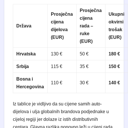
Prosječna
Prosječna
Ukupni
cijena
cijena
okvirni
Država
rada –
dijelova
trošak
ruke
(EUR)
(EUR)
(EUR)
Hrvatska
130 €
50 €
180 €
Srbija
115 €
35 €
150 €
Bosna i
110 €
30 €
140 €
Hercegovina
Iz tablice je vidljivo da su cijene samih auto-
dijelova i ulja globalnih brandova podjednake u
cijeloj regiji jer dolaze iz istih distributivnih
centara. Glavna razlika ponovno leži u cijeni rada