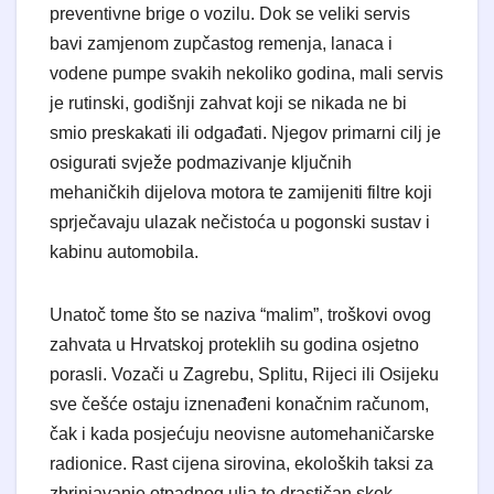
preventivne brige o vozilu. Dok se veliki servis
bavi zamjenom zupčastog remenja, lanaca i
vodene pumpe svakih nekoliko godina, mali servis
je rutinski, godišnji zahvat koji se nikada ne bi
smio preskakati ili odgađati. Njegov primarni cilj je
osigurati svježe podmazivanje ključnih
mehaničkih dijelova motora te zamijeniti filtre koji
sprječavaju ulazak nečistoća u pogonski sustav i
kabinu automobila.
Unatoč tome što se naziva “malim”, troškovi ovog
zahvata u Hrvatskoj proteklih su godina osjetno
porasli. Vozači u Zagrebu, Splitu, Rijeci ili Osijeku
sve češće ostaju iznenađeni konačnim računom,
čak i kada posjećuju neovisne automehaničarske
radionice. Rast cijena sirovina, ekoloških taksi za
zbrinjavanje otpadnog ulja te drastičan skok