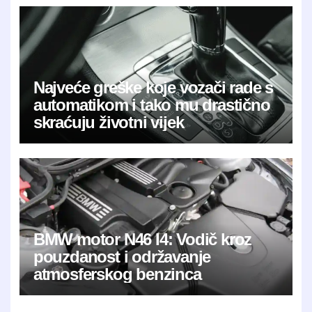
Najveće greške koje vozači rade s
automatikom i tako mu drastično
skraćuju životni vijek
BMW motor N46 I4: Vodič kroz
pouzdanost i održavanje
atmosferskog benzinca