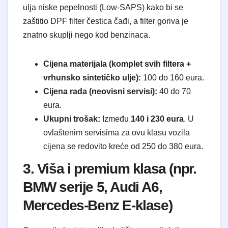
ulja niske pepelnosti (Low-SAPS) kako bi se
zaštitio DPF filter čestica čađi, a filter goriva je
znatno skuplji nego kod benzinaca.
Cijena materijala (komplet svih filtera +
vrhunsko sintetičko ulje):
100 do 160 eura.
Cijena rada (neovisni servisi):
40 do 70
eura.
Ukupni trošak:
Između
140 i 230 eura
. U
ovlaštenim servisima za ovu klasu vozila
cijena se redovito kreće od 250 do 380 eura.
3. Viša i premium klasa (npr.
BMW serije 5, Audi A6,
Mercedes-Benz E-klase)