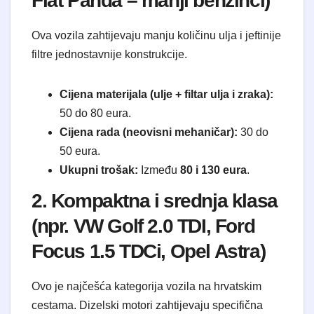
Fiat Panda – manji benzinci)
Ova vozila zahtijevaju manju količinu ulja i jeftinije
filtre jednostavnije konstrukcije.
Cijena materijala (ulje + filtar ulja i zraka):
50 do 80 eura.
Cijena rada (neovisni mehaničar):
30 do
50 eura.
Ukupni trošak:
Između
80 i 130 eura
.
2. Kompaktna i srednja klasa
(npr. VW Golf 2.0 TDI, Ford
Focus 1.5 TDCi, Opel Astra)
Ovo je najčešća kategorija vozila na hrvatskim
cestama. Dizelski motori zahtijevaju specifična