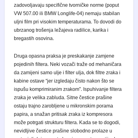
zadovoljavaju specifične tvorničke norme (poput
VW 507.00 ili BMW Longlife-04) nemaju stabilan
uljni film pri visokim temperaturama. To dovodi do
ubrzanog trošenja ležajeva radilice, karika i
bregastih osovina.
Druga opasna praksa je preskakanje zamjene
pojedinih filtera. Neki vozači traže od mehaničara
da zamijeni samo ulje i filter ulja, dok filtre zraka i
kabine ostave “jer izgledaju čisto nakon što se
ispušu komprimiranim zrakom”. Ispuhivanje filtera
zraka je velika zabluda. Sitne čestice prašine
ostaju trajno zarobljene u mikronskim porama
papira, a snažan pritisak zraka iz kompresora
može potrgati strukturu filtera. Kada se to dogodi,
nevidljive čestice prašine slobodno prolaze u