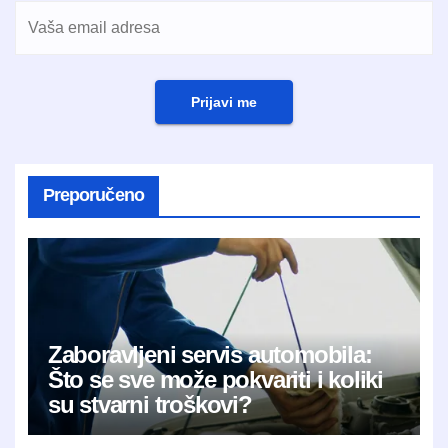
Prijavi me
Preporučeno
Zaboravljeni servis automobila:
Što se sve može pokvariti i koliki
su stvarni troškovi?