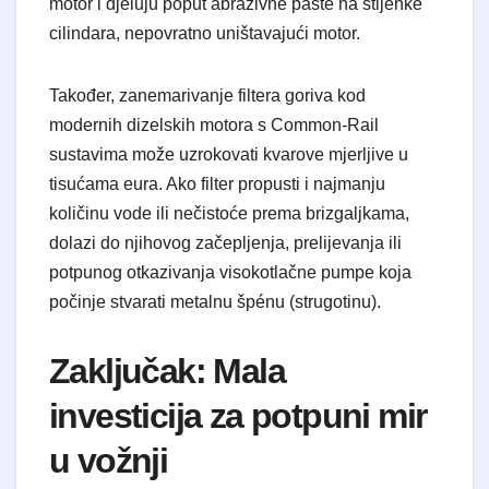
motor i djeluju poput abrazivne paste na stijenke
cilindara, nepovratno uništavajući motor.
Također, zanemarivanje filtera goriva kod
modernih dizelskih motora s Common-Rail
sustavima može uzrokovati kvarove mjerljive u
tisućama eura. Ako filter propusti i najmanju
količinu vode ili nečistoće prema brizgaljkama,
dolazi do njihovog začepljenja, prelijevanja ili
potpunog otkazivanja visokotlačne pumpe koja
počinje stvarati metalnu špénu (strugotinu).
Zaključak: Mala
investicija za potpuni mir
u vožnji