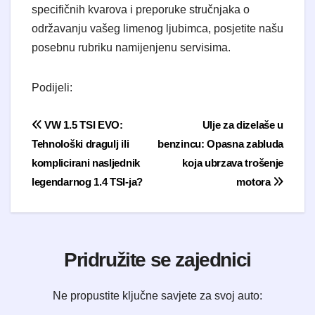
specifičnih kvarova i preporuke stručnjaka o
održavanju vašeg limenog ljubimca, posjetite našu
posebnu rubriku namijenjenu servisima.
Podijeli:
Navigacija objava
VW 1.5 TSI EVO:
Ulje za dizelaše u
Tehnološki dragulj ili
benzincu: Opasna zabluda
komplicirani nasljednik
koja ubrzava trošenje
legendarnog 1.4 TSI-ja?
motora
Pridružite se zajednici
Ne propustite ključne savjete za svoj auto: