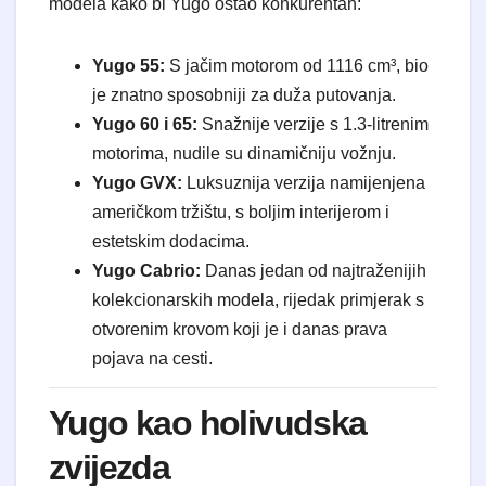
modela kako bi Yugo ostao konkurentan:
Yugo 55:
S jačim motorom od 1116 cm³, bio
je znatno sposobniji za duža putovanja.
Yugo 60 i 65:
Snažnije verzije s 1.3-litrenim
motorima, nudile su dinamičniju vožnju.
Yugo GVX:
Luksuznija verzija namijenjena
američkom tržištu, s boljim interijerom i
estetskim dodacima.
Yugo Cabrio:
Danas jedan od najtraženijih
kolekcionarskih modela, rijedak primjerak s
otvorenim krovom koji je i danas prava
pojava na cesti.
Yugo kao holivudska
zvijezda