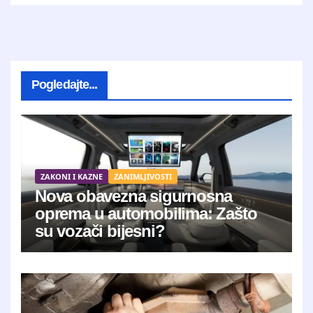
Pogledajte...
ZAKONI I KAZNE
ZANIMLJIVOSTI
Nova obavezna sigurnosna
oprema u automobilima: Zašto
su vozači bijesni?