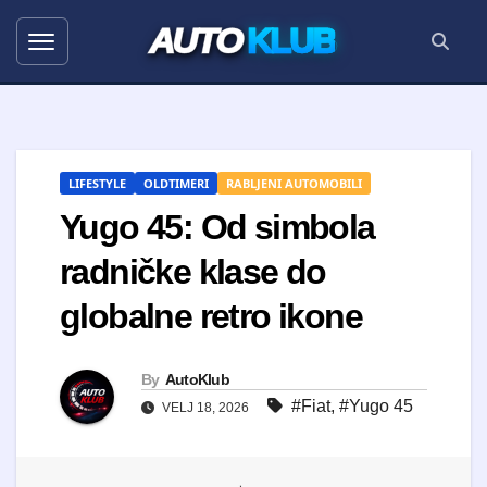
AUTO
KLUB
LIFESTYLE
OLDTIMERI
RABLJENI AUTOMOBILI
Yugo 45: Od simbola
radničke klase do
globalne retro ikone
By
AutoKlub
#Fiat
,
#Yugo 45
VELJ 18, 2026