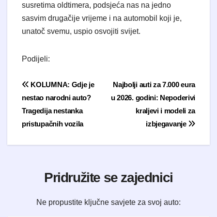
susretima oldtimera, podsjeća nas na jedno
sasvim drugačije vrijeme i na automobil koji je,
unatoč svemu, uspio osvojiti svijet.
Podijeli:
Navigacija objava
KOLUMNA: Gdje je
Najbolji auti za 7.000 eura
nestao narodni auto?
u 2026. godini: Nepoderivi
Tragedija nestanka
kraljevi i modeli za
pristupačnih vozila
izbjegavanje
Pridružite se zajednici
Ne propustite ključne savjete za svoj auto: