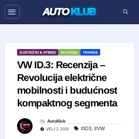
AUTO
KLUB
ELEKTRIČNI & HYBRID
RECENZIJE
TEHNIKA
VW ID.3: Recenzija –
Revolucija električne
mobilnosti i budućnost
kompaktnog segmenta
By
AutoKlub
#ID3
,
#VW
VELJ 2, 2026