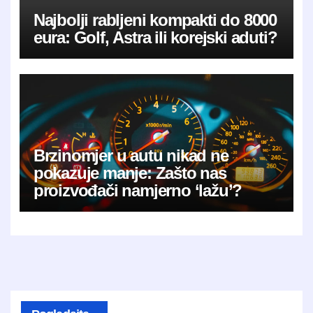
Najbolji rabljeni kompakti do 8000
eura: Golf, Astra ili korejski aduti?
Brzinomjer u autu nikad ne
pokazuje manje: Zašto nas
proizvođači namjerno ‘lažu’?