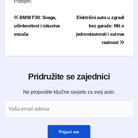
Podijeli:
Navigacija objava
BMW F30: Snaga,
Električni auto u zgradi
učinkovitost i iskustva
bez garaže: Mit o
vozača
jednostavnosti i surova
realnost
Pridružite se zajednici
Ne propustite ključne savjete za svoj auto:
Prijavi me