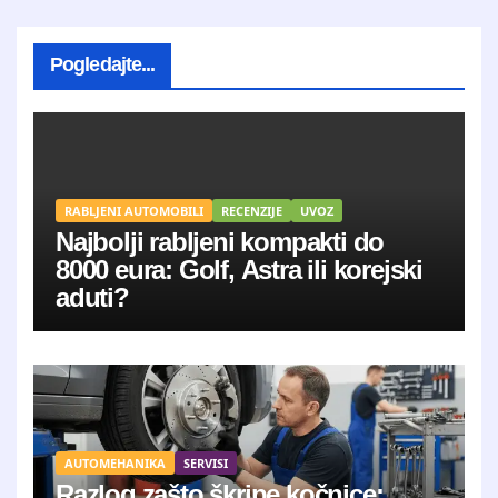
Pogledajte...
RABLJENI AUTOMOBILI
RECENZIJE
UVOZ
Najbolji rabljeni kompakti do
8000 eura: Golf, Astra ili korejski
aduti?
AUTOMEHANIKA
SERVISI
Razlog zašto škripe kočnice: