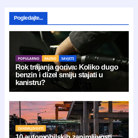
Pogledajte...
POPULARNO
RAZNO
SAVJETI
Rok trajanja goriva: Koliko dugo
benzin i dizel smiju stajati u
kanistru?
ZANIMLJIVOSTI
10 automobilskih zanimljivosti