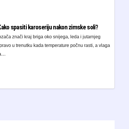
ako spasiti karoseriju nakon zimske soli?
zača znači kraj briga oko snijega, leda i jutarnjeg
pravo u trenutku kada temperature počnu rasti, a vlaga
na…