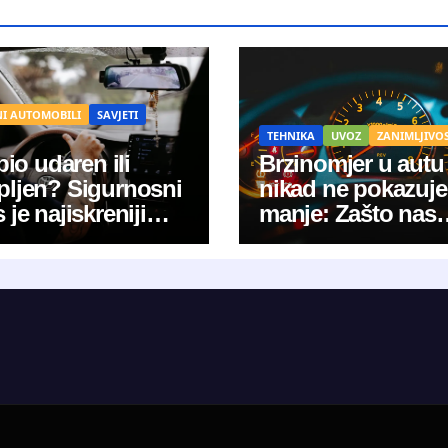
NI AUTOMOBILI
SAVJETI
TEHNIKA
UVOZ
ZANIMLJIVOS
 bio udaren ili
Brzinomjer u autu
pljen? Sigurnosni
nikad ne pokazuje
 je najiskreniji
manje: Zašto nas
ok koji razotkriva
proizvođači namj
ka u vreći”
‘lažu’?