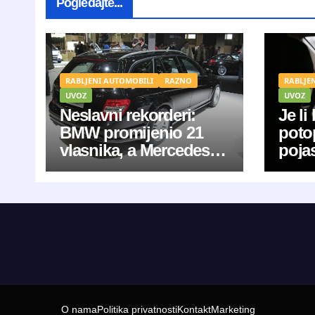
Pogledajte...
RABLJENI AUTOMOBILI
RAZNO
RABLJE
UVOZ
UVOZ
Neslavni rekorderi:
Je li
BMW promijenio 21
poto
vlasnika, a Mercedesu
pojas
‘skinuto‘ 281.000
svjed
kilometara
“mač
O nama
Politika privatnosti
Kontakt
Marketing