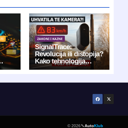
TI
ZAKONI I KAZNE
SignalTrace:
Revolucija ili distopija?
Kako tehnologija
erno
povezuje vaše uređaje
u jedinstveni digitalni
otisak
© 2026
🔧
Auto
Klub