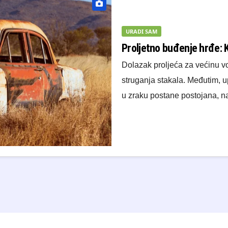
URADI SAM
Proljetno buđenje hrđe: K
Dolazak proljeća za većinu vo
struganja stakala. Međutim, u
u zraku postane postojana, 