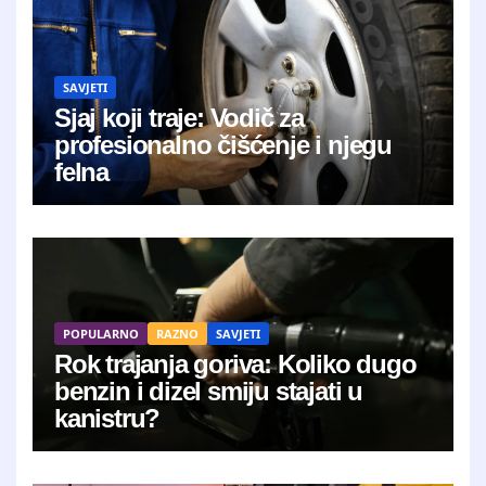
SAVJETI
Sjaj koji traje: Vodič za
profesionalno čišćenje i njegu
felna
POPULARNO
RAZNO
SAVJETI
Rok trajanja goriva: Koliko dugo
benzin i dizel smiju stajati u
kanistru?