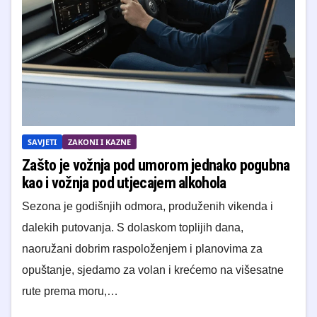
SAVJETI
ZAKONI I KAZNE
Zašto je vožnja pod umorom jednako pogubna
kao i vožnja pod utjecajem alkohola
Sezona je godišnjih odmora, produženih vikenda i
dalekih putovanja. S dolaskom toplijih dana,
naoružani dobrim raspoloženjem i planovima za
opuštanje, sjedamo za volan i krećemo na višesatne
rute prema moru,…