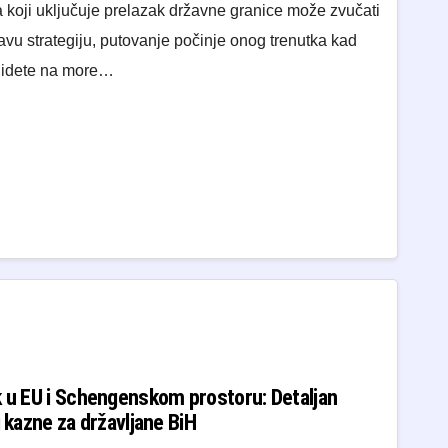
 koji uključuje prelazak državne granice može zvučati
ravu strategiju, putovanje počinje onog trenutka kad
a idete na more…
k u EU i Schengenskom prostoru: Detaljan
i kazne za državljane BiH