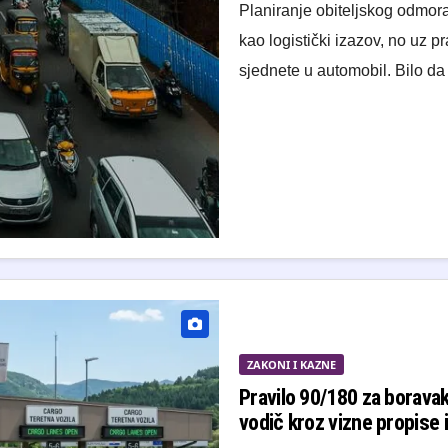
Planiranje obiteljskog odmora
kao logistički izazov, no uz p
sjednete u automobil. Bilo d
ZAKONI I KAZNE
Pravilo 90/180 za borava
vodič kroz vizne propise 