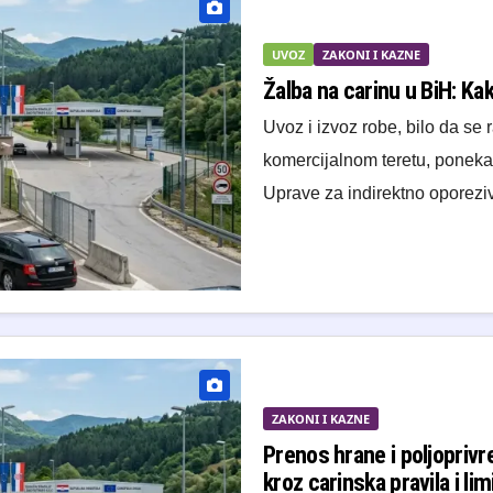
UVOZ
ZAKONI I KAZNE
Žalba na carinu u BiH: Kak
Uvoz i izvoz robe, bilo da se 
komercijalnom teretu, ponekad
Uprave za indirektno oporez
ZAKONI I KAZNE
Prenos hrane i poljoprivr
kroz carinska pravila i lim