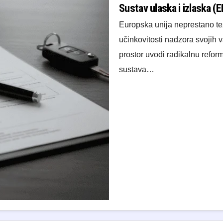
Sustav ulaska i izlaska (
Europska unija neprestano teži
učinkovitosti nadzora svojih 
prostor uvodi radikalnu refor
sustava…