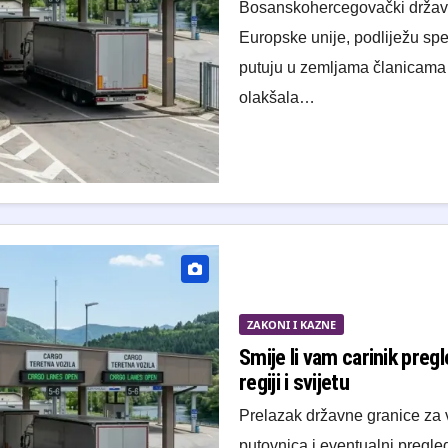
Bosanskohercegovački državlj
Europske unije, podliježu spe
putuju u zemljama članicama E
olakšala…
ZAKONI I KAZNE
Smije li vam carinik pregl
regiji i svijetu
Prelazak državne granice za 
putovnica i eventualni pregle