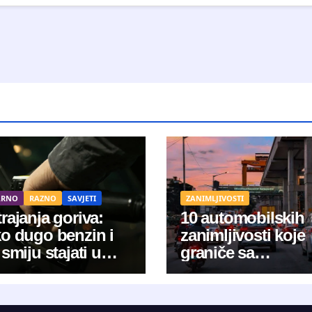
ARNO
RAZNO
SAVJETI
ZANIMLJIVOSTI
rajanja goriva:
10 automobilskih
ko dugo benzin i
zanimljivosti koje
 smiju stajati u
graniče sa
stru?
znanstvenom
fantastikom