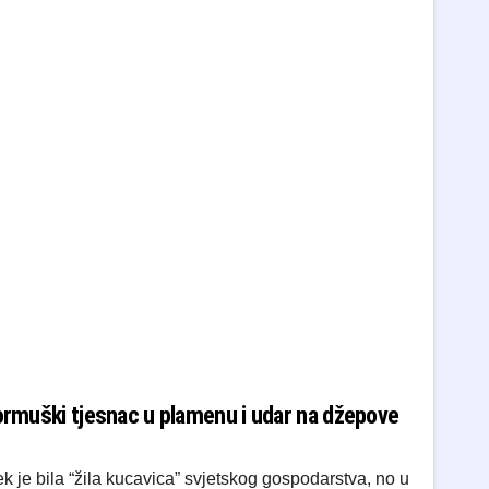
Hormuški tjesnac u plamenu i udar na džepove
k je bila “žila kucavica” svjetskog gospodarstva, no u