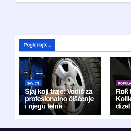
Pogledajte...
SAVJETI
POPUL
Sjaj koji traje: Vodič za
Rok t
profesionalno čišćenje
Koli
i njegu felna
dizel
kani