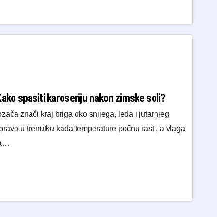
ako spasiti karoseriju nakon zimske soli?
zača znači kraj briga oko snijega, leda i jutarnjeg
pravo u trenutku kada temperature počnu rasti, a vlaga
na…