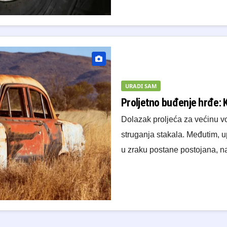
URADI SAM
Proljetno buđenje hrđe: K
Dolazak proljeća za većinu vo
struganja stakala. Međutim, u
u zraku postane postojana, 