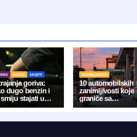
ARNO
RAZNO
SAVJETI
ZANIMLJIVOSTI
rajanja goriva:
10 automobilskih
ko dugo benzin i
zanimljivosti koje
 smiju stajati u
graniče sa
stru?
znanstvenom
fantastikom