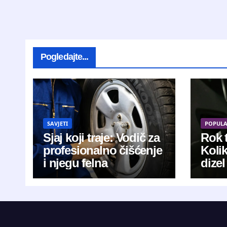
Pogledajte...
SAVJETI
POPUL
Sjaj koji traje: Vodič za
Rok t
profesionalno čišćenje
Koli
i njegu felna
dizel
kani