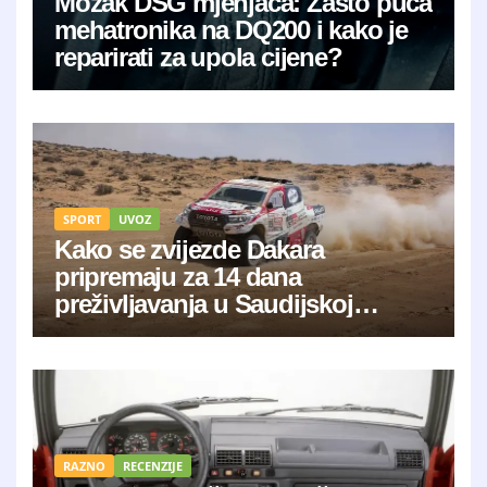
Mozak DSG mjenjača: Zašto puca
mehatronika na DQ200 i kako je
reparirati za upola cijene?
SPORT
UVOZ
Kako se zvijezde Dakara
pripremaju za 14 dana
preživljavanja u Saudijskoj
Arabiji?
RAZNO
RECENZIJE