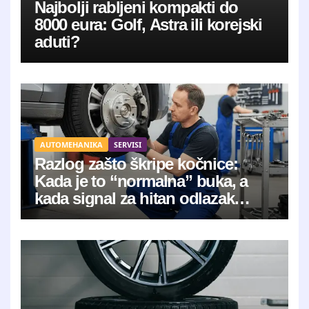
Najbolji rabljeni kompakti do
8000 eura: Golf, Astra ili korejski
aduti?
AUTOMEHANIKA
SERVISI
Razlog zašto škripe kočnice:
Kada je to “normalna” buka, a
kada signal za hitan odlazak
mehaničaru?