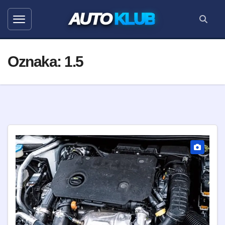
AUTO
KLUB
Oznaka:
1.5