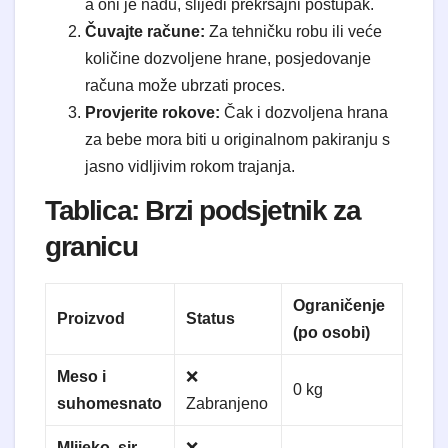
a oni je nađu, slijedi prekršajni postupak.
Čuvajte račune:
Za tehničku robu ili veće
količine dozvoljene hrane, posjedovanje
računa može ubrzati proces.
Provjerite rokove:
Čak i dozvoljena hrana
za bebe mora biti u originalnom pakiranju s
jasno vidljivim rokom trajanja.
Tablica: Brzi podsjetnik za
granicu
Ograničenje
Proizvod
Status
(po osobi)
Meso i
❌
0 kg
suhomesnato
Zabranjeno
Mlijeko, sir,
❌