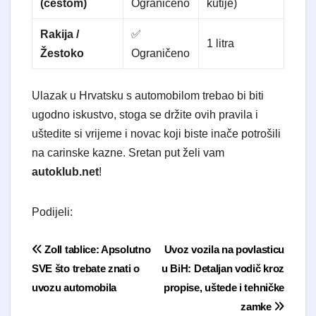
(cestom)
Ograničeno
kutije)
Rakija /
✅
1 litra
Žestoko
Ograničeno
Ulazak u Hrvatsku s automobilom trebao bi biti
ugodno iskustvo, stoga se držite ovih pravila i
uštedite si vrijeme i novac koji biste inače potrošili
na carinske kazne. Sretan put želi vam
autoklub.net
!
Podijeli:
Navigacija objava
Zoll tablice: Apsolutno
Uvoz vozila na povlasticu
SVE što trebate znati o
u BiH: Detaljan vodič kroz
uvozu automobila
propise, uštede i tehničke
zamke