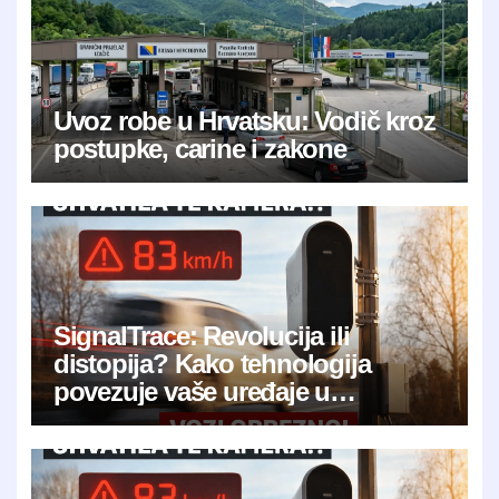
Uvoz robe u Hrvatsku: Vodič kroz
postupke, carine i zakone
SignalTrace: Revolucija ili
distopija? Kako tehnologija
povezuje vaše uređaje u
jedinstveni digitalni otisak