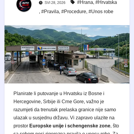
#Hrana
,
#Hrvatska
SVI 28, 2026
,
#Pravila
,
#Procedure
,
#Unos robe
Planirate li putovanje u Hrvatsku iz Bosne i
Hercegovine, Srbije ili Crne Gore, važno je
razumjeti da trenutak prelaska granice nije samo
ulazak u susjednu državu. Vi zapravo ulazite na
prostor
Europske unije i schengenske zone
, što
sa sobom nosi rigorozna pravila o unosu robe. Za