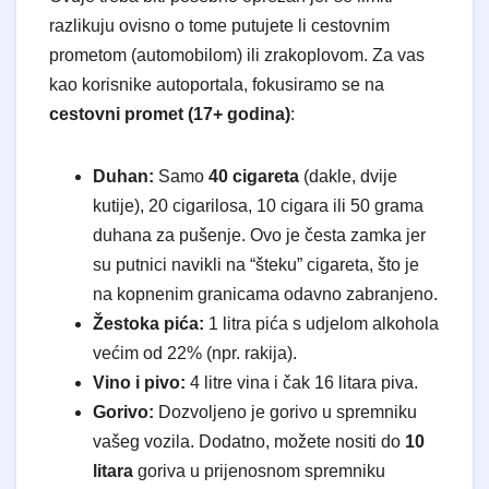
razlikuju ovisno o tome putujete li cestovnim
prometom (automobilom) ili zrakoplovom. Za vas
kao korisnike autoportala, fokusiramo se na
cestovni promet (17+ godina)
:
Duhan:
Samo
40 cigareta
(dakle, dvije
kutije), 20 cigarilosa, 10 cigara ili 50 grama
duhana za pušenje. Ovo je česta zamka jer
su putnici navikli na “šteku” cigareta, što je
na kopnenim granicama odavno zabranjeno.
Žestoka pića:
1 litra pića s udjelom alkohola
većim od 22% (npr. rakija).
Vino i pivo:
4 litre vina i čak 16 litara piva.
Gorivo:
Dozvoljeno je gorivo u spremniku
vašeg vozila. Dodatno, možete nositi do
10
litara
goriva u prijenosnom spremniku