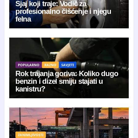
Sjaj koji traje: Vodič za
profesionalno čišćenje i njegu
felna
POPULARNO
RAZNO
SAVJETI
Rok trajanja goriva: Koliko dugo
benzin i dizel smiju stajati u
kanistru?
ZANIMLJIVOSTI