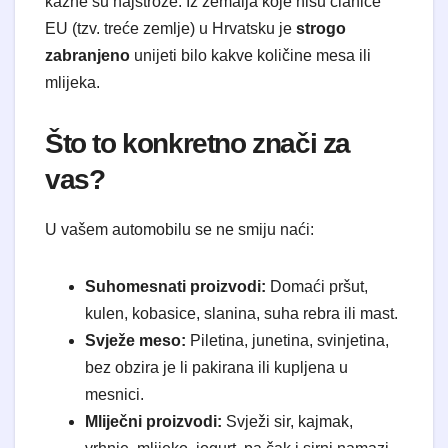
kazne su najstrože. Iz zemalja koje nisu članice
EU (tzv. treće zemlje) u Hrvatsku je
strogo
zabranjeno
unijeti bilo kakve količine mesa ili
mlijeka.
Što to konkretno znači za
vas?
U vašem automobilu se ne smiju naći:
Suhomesnati proizvodi:
Domaći pršut,
kulen, kobasice, slanina, suha rebra ili mast.
Svježe meso:
Piletina, junetina, svinjetina,
bez obzira je li pakirana ili kupljena u
mesnici.
Mliječni proizvodi:
Svježi sir, kajmak,