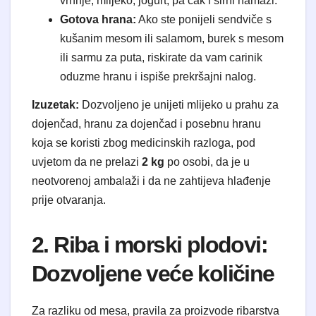
vrhnje, mlijeko, jogurt, pa čak i sirni namazi.
Gotova hrana:
Ako ste ponijeli sendviče s
kušanim mesom ili salamom, burek s mesom
ili sarmu za puta, riskirate da vam carinik
oduzme hranu i ispiše prekršajni nalog.
Izuzetak:
Dozvoljeno je unijeti mlijeko u prahu za
dojenčad, hranu za dojenčad i posebnu hranu
koja se koristi zbog medicinskih razloga, pod
uvjetom da ne prelazi
2 kg
po osobi, da je u
neotvorenoj ambalaži i da ne zahtijeva hlađenje
prije otvaranja.
2. Riba i morski plodovi:
Dozvoljene veće količine
Za razliku od mesa, pravila za proizvode ribarstva