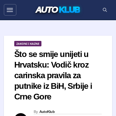
AUTO
KLUB
ZAKONI I KAZNE
Što se smije unijeti u
Hrvatsku: Vodič kroz
carinska pravila za
putnike iz BiH, Srbije i
Crne Gore
By
AutoKlub