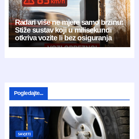
Radari više ne mjere samo brzinu:
Stiže sustav koji u milisekundi
otkriva vozite li bez osiguranja
Pogledajte...
SAVJETI