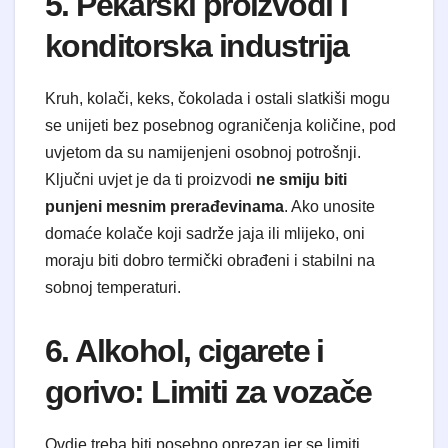
5. Pekarski proizvodi i
konditorska industrija
Kruh, kolači, keks, čokolada i ostali slatkiši mogu
se unijeti bez posebnog ograničenja količine, pod
uvjetom da su namijenjeni osobnoj potrošnji.
Ključni uvjet je da ti proizvodi
ne smiju biti
punjeni mesnim prerađevinama
. Ako unosite
domaće kolače koji sadrže jaja ili mlijeko, oni
moraju biti dobro termički obrađeni i stabilni na
sobnoj temperaturi.
6. Alkohol, cigarete i
gorivo: Limiti za vozače
Ovdje treba biti posebno oprezan jer se limiti