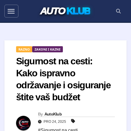
AUTO
KLUB
RAZNO
ZAKONI I KAZNE
Sigurnost na cesti:
Kako ispravno
održavanje i osiguranje
štite vaš budžet
By
AutoKlub
PRO 24, 2025
#Sigurnost na cesti