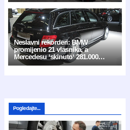
Neslavni rekorderi: BMW
promijenio 21 vlasnika, a
Mercedesu ‘skinuto‘ 281.000
kilometara
Pogledajte...