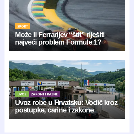
SPORT
Može li Ferrarijev “štit” riješiti
najveći problem Formule 1?
UVOZ
ZAKONI I KAZNE
Uvoz robe u Hrvatsku: Vodič kroz
postupke, carine i zakone