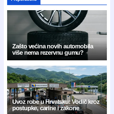
Zašto većina novih automobila
više nema rezervnu gumu?
Uvoz robe u Hrvatsku: Vodič kroz
postupke, carine i zakone