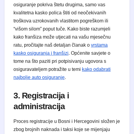
osiguranje pokriva štetu drugima, samo vas
kvalitetna kasko polica štiti od neočekivanih
troškova uzrokovanih vlastitom pogreškom ili
“višom silom” poput tuče. Kako biste razumjeli
kako franšiza može utjecati na vašu mjesečnu
ratu, pročitajte naš detaljan članak o
vrstama
kasko osiguranja i franšizi
. Općenite savjete o
tome na što paziti pri potpisivanju ugovora s
osiguravateljem potražite u temi
kako odabrati
najbolje auto osiguranje
.
3. Registracija i
administracija
Proces registracije u Bosni i Hercegovini složen je
zbog brojnih naknada i taksi koje se mijenjaju