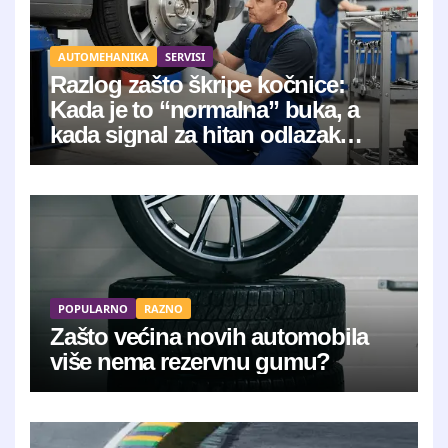
AUTOMEHANIKA
SERVISI
Razlog zašto škripe kočnice:
Kada je to “normalna” buka, a
kada signal za hitan odlazak
mehaničaru?
POPULARNO
RAZNO
Zašto većina novih automobila
više nema rezervnu gumu?