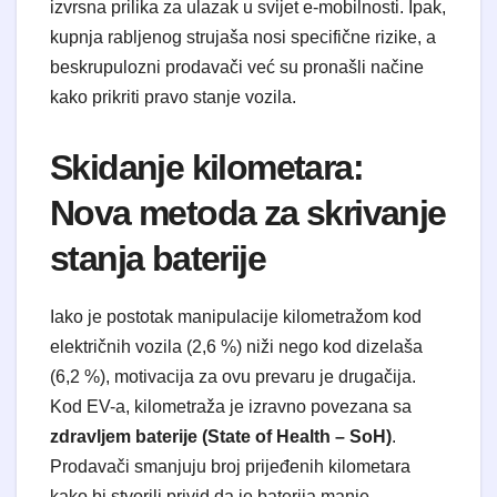
izvrsna prilika za ulazak u svijet e-mobilnosti. Ipak,
kupnja rabljenog strujaša nosi specifične rizike, a
beskrupulozni prodavači već su pronašli načine
kako prikriti pravo stanje vozila.
​Skidanje kilometara:
Nova metoda za skrivanje
stanja baterije
​Iako je postotak manipulacije kilometražom kod
električnih vozila (2,6 %) niži nego kod dizelaša
(6,2 %), motivacija za ovu prevaru je drugačija.
Kod EV-a, kilometraža je izravno povezana sa
zdravljem baterije (State of Health – SoH)
.
Prodavači smanjuju broj prijeđenih kilometara
kako bi stvorili privid da je baterija manje