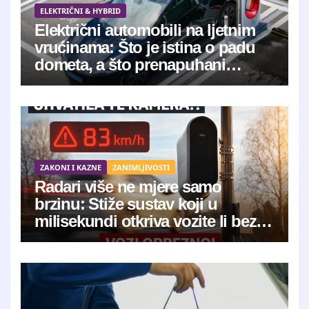
ELEKTRIČNI & HYBRID
Električni automobili na ljetnim
vrućinama: Što je istina o padu
dometa, a što prenapuhani
mitovi?
ZAKONI I KAZNE
ZANIMLJIVOSTI
Radari više ne mjere samo
brzinu: Stiže sustav koji u
milisekundi otkriva vozite li bez
osiguranja