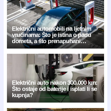
Električni automobili na ljetnim
vrućinama: Što je istina o padu
dometa, a što prenapuhani
mitovi?
Električni auto nakon 300.000 km:
Što ostaje od baterije i isplati li se
kupnja?