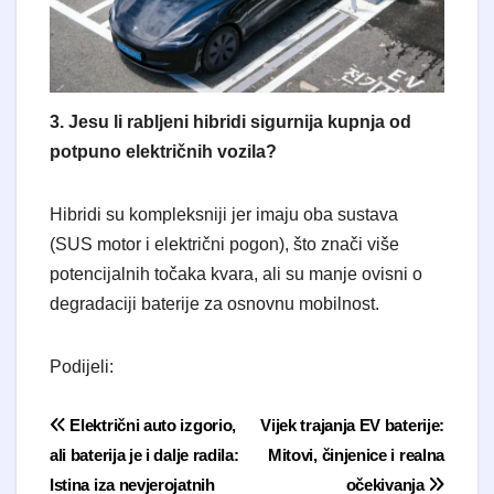
3. Jesu li rabljeni hibridi sigurnija kupnja od
potpuno električnih vozila?
Hibridi su kompleksniji jer imaju oba sustava
(SUS motor i električni pogon), što znači više
potencijalnih točaka kvara, ali su manje ovisni o
degradaciji baterije za osnovnu mobilnost.
Podijeli:
Navigacija objava
Električni auto izgorio,
Vijek trajanja EV baterije:
ali baterija je i dalje radila:
Mitovi, činjenice i realna
Istina iza nevjerojatnih
očekivanja