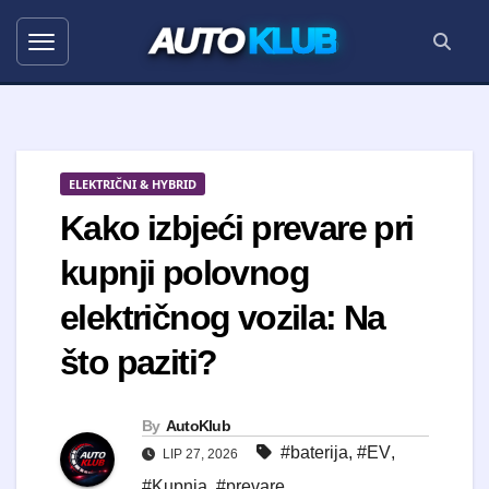
AUTO
KLUB
ELEKTRIČNI & HYBRID
Kako izbjeći prevare pri
kupnji polovnog
električnog vozila: Na
što paziti?
By
AutoKlub
#baterija
,
#EV
,
LIP 27, 2026
#Kupnja
,
#prevare