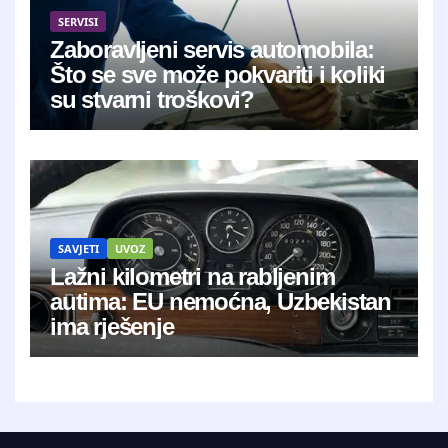
SERVISI
Zaboravljeni servis automobila:
Što se sve može pokvariti i koliki
su stvarni troškovi?
SAVJETI
UVOZ
Lažni kilometri na rabljenim
autima: EU nemoćna, Uzbekistan
ima rješenje