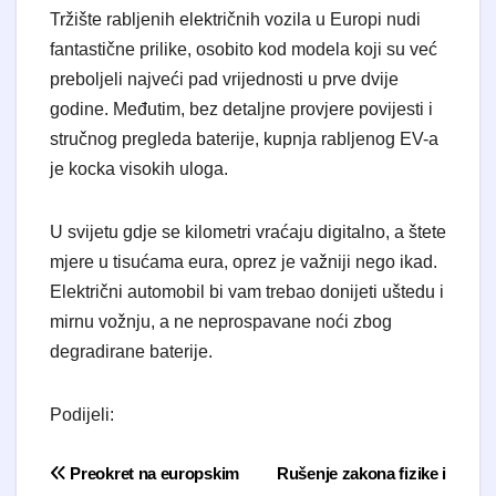
Tržište rabljenih električnih vozila u Europi nudi
fantastične prilike, osobito kod modela koji su već
preboljeli najveći pad vrijednosti u prve dvije
godine. Međutim, bez detaljne provjere povijesti i
stručnog pregleda baterije, kupnja rabljenog EV-a
je kocka visokih uloga.
U svijetu gdje se kilometri vraćaju digitalno, a štete
mjere u tisućama eura, oprez je važniji nego ikad.
Električni automobil bi vam trebao donijeti uštedu i
mirnu vožnju, a ne neprospavane noći zbog
degradirane baterije.
Podijeli:
Navigacija objava
Preokret na europskim
Rušenje zakona fizike i