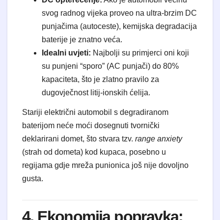
svog radnog vijeka proveo na ultra-brzim DC
punjačima (autoceste), kemijska degradacija
baterije je znatno veća.
Idealni uvjeti:
Najbolji su primjerci oni koji
su punjeni “sporo” (AC punjači) do 80%
kapaciteta, što je zlatno pravilo za
dugovječnost litij-ionskih ćelija.
Stariji električni automobil s degradiranom
baterijom neće moći dosegnuti tvornički
deklarirani domet, što stvara tzv.
range anxiety
(strah od dometa) kod kupaca, posebno u
regijama gdje mreža punionica još nije dovoljno
gusta.
4. Ekonomija popravka: