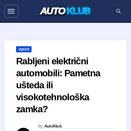
AUTO
KLUB
VIJESTI
Rabljeni električni
automobili: Pametna
ušteda ili
visokotehnološka
zamka?
By
AutoKlub