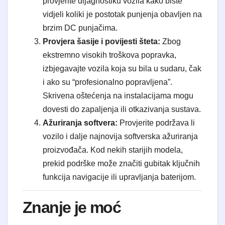
provjerite dijagnostiku vozila kako biste
vidjeli koliki je postotak punjenja obavljen na
brzim DC punjačima.
Provjera šasije i povijesti šteta:
Zbog
ekstremno visokih troškova popravka,
izbjegavajte vozila koja su bila u sudaru, čak
i ako su “profesionalno popravljena”.
Skrivena oštećenja na instalacijama mogu
dovesti do zapaljenja ili otkazivanja sustava.
Ažuriranja softvera:
Provjerite podržava li
vozilo i dalje najnovija softverska ažuriranja
proizvođača. Kod nekih starijih modela,
prekid podrške može značiti gubitak ključnih
funkcija navigacije ili upravljanja baterijom.
Znanje je moć