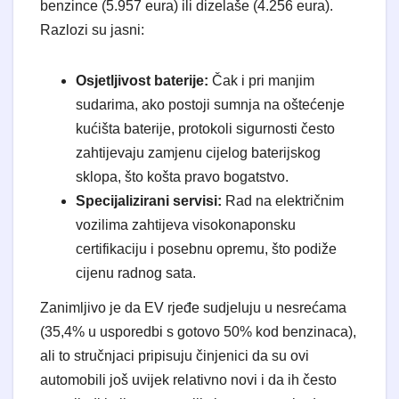
benzince (5.957 eura) ili dizelaše (4.256 eura).
Razlozi su jasni:
Osjetljivost baterije:
Čak i pri manjim
sudarima, ako postoji sumnja na oštećenje
kućišta baterije, protokoli sigurnosti često
zahtijevaju zamjenu cijelog baterijskog
sklopa, što košta pravo bogatstvo.
Specijalizirani servisi:
Rad na električnim
vozilima zahtijeva visokonaponsku
certifikaciju i posebnu opremu, što podiže
cijenu radnog sata.
Zanimljivo je da EV rjeđe sudjeluju u nesrećama
(35,4% u usporedbi s gotovo 50% kod benzinaca),
ali to stručnjaci pripisuju činjenici da su ovi
automobili još uvijek relativno novi i da ih često