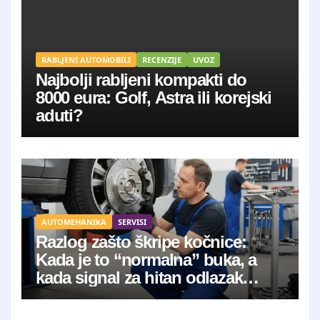
RABLJENI AUTOMOBILI
RECENZIJE
UVOZ
Najbolji rabljeni kompakti do
8000 eura: Golf, Astra ili korejski
aduti?
AUTOMEHANIKA
SERVISI
Razlog zašto škripe kočnice:
Kada je to “normalna” buka, a
kada signal za hitan odlazak
mehaničaru?