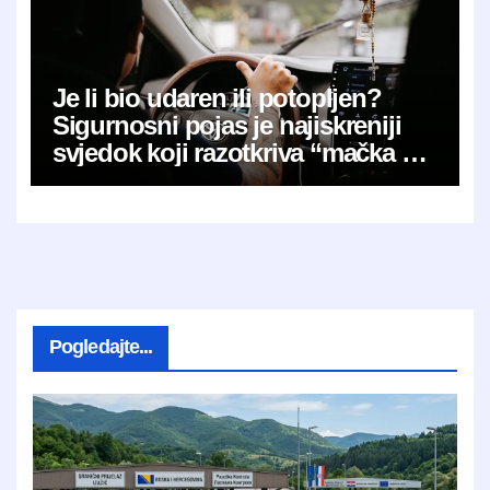
Je li bio udaren ili potopljen?
Sigurnosni pojas je najiskreniji
svjedok koji razotkriva “mačka u
vreći”
Pogledajte...