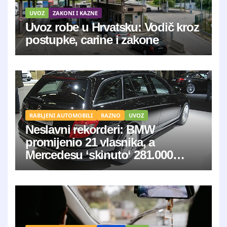
UVOZ
ZAKONI I KAZNE
Uvoz robe u Hrvatsku: Vodič kroz
postupke, carine i zakone
RABLJENI AUTOMOBILI
RAZNO
UVOZ
Neslavni rekorderi: BMW
promijenio 21 vlasnika, a
Mercedesu ‘skinuto‘ 281.000
kilometara