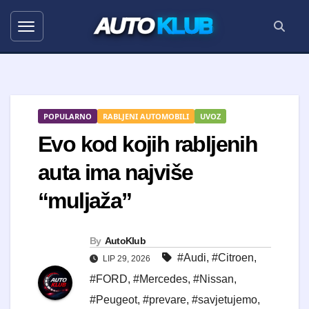
AUTO
KLUB
POPULARNO
RABLJENI AUTOMOBILI
UVOZ
Evo kod kojih rabljenih
auta ima najviše
“muljaža”
By
AutoKlub
#Audi
,
#Citroen
,
LIP 29, 2026
#FORD
,
#Mercedes
,
#Nissan
,
#Peugeot
,
#prevare
,
#savjetujemo
,