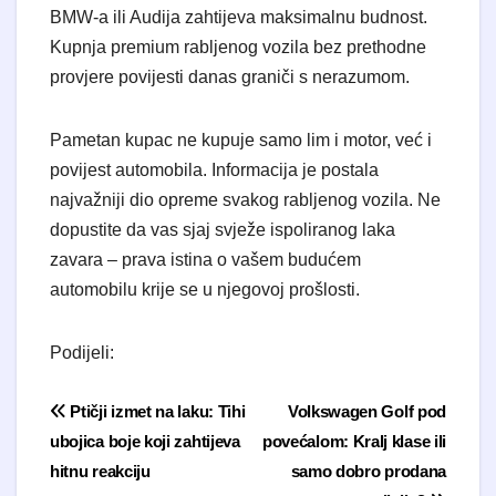
BMW-a ili Audija zahtijeva maksimalnu budnost.
Kupnja premium rabljenog vozila bez prethodne
provjere povijesti danas graniči s nerazumom.
Pametan kupac ne kupuje samo lim i motor, već i
povijest automobila. Informacija je postala
najvažniji dio opreme svakog rabljenog vozila. Ne
dopustite da vas sjaj svježe ispoliranog laka
zavara – prava istina o vašem budućem
automobilu krije se u njegovoj prošlosti.
Podijeli:
Navigacija objava
Ptičji izmet na laku: Tihi
Volkswagen Golf pod
ubojica boje koji zahtijeva
povećalom: Kralj klase ili
hitnu reakciju
samo dobro prodana