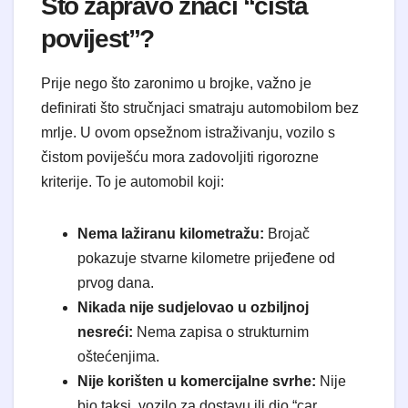
Što zapravo znači “čista
povijest”?
Prije nego što zaronimo u brojke, važno je
definirati što stručnjaci smatraju automobilom bez
mrlje. U ovom opsežnom istraživanju, vozilo s
čistom poviješću mora zadovoljiti rigorozne
kriterije. To je automobil koji:
Nema lažiranu kilometražu:
Brojač
pokazuje stvarne kilometre prijeđene od
prvog dana.
Nikada nije sudjelovao u ozbiljnoj
nesreći:
Nema zapisa o strukturnim
oštećenjima.
Nije korišten u komercijalne svrhe:
Nije
bio taksi, vozilo za dostavu ili dio “car