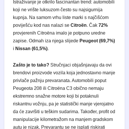
Istraživanje je otkrilo fascinantan trend: automobili
koji ne vrište luksuzom često su najsigurnija
kupnja. Na samom vrhu liste marki s najčišćom
poviješću kod nas nalazi se
Citroën
. Čak
72%
provjerenih Citroëna imalo je potpuno uredne
zapise. Odmah iza njega slijede
Peugeot (69,7%)
i
Nissan (61,5%)
.
Zašto je to tako?
Stručnjaci objašnjavaju da ovi
brendovi proizvode vozila koja jednostavno manje
privlače pažnju prevaranata. Automobili poput
Peugeota 208 ili Citroëna C3 obično nemaju
ekstremno snažne motore koji bi potaknuli
riskantnu vožnju, pa je statistički manje vjerojatno
da će završiti u teškim sudarima. Također, profit od
manipulacije kilometražom na manjem gradskom
autu je nizak. Prevarantu se ne isplati riskirati