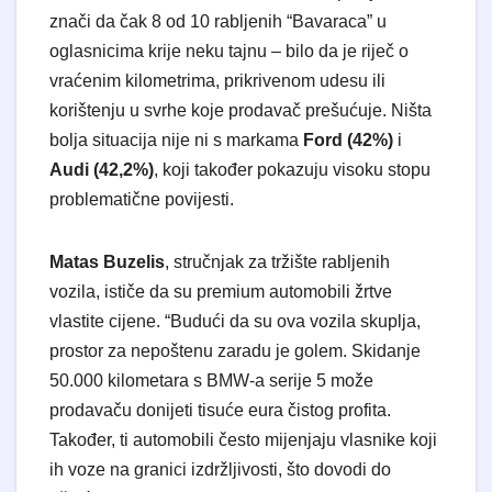
znači da čak 8 od 10 rabljenih “Bavaraca” u
oglasnicima krije neku tajnu – bilo da je riječ o
vraćenim kilometrima, prikrivenom udesu ili
korištenju u svrhe koje prodavač prešućuje. Ništa
bolja situacija nije ni s markama
Ford (42%)
i
Audi (42,2%)
, koji također pokazuju visoku stopu
problematične povijesti.
Matas Buzelis
, stručnjak za tržište rabljenih
vozila, ističe da su premium automobili žrtve
vlastite cijene. “Budući da su ova vozila skuplja,
prostor za nepoštenu zaradu je golem. Skidanje
50.000 kilometara s BMW-a serije 5 može
prodavaču donijeti tisuće eura čistog profita.
Također, ti automobili često mijenjaju vlasnike koji
ih voze na granici izdržljivosti, što dovodi do