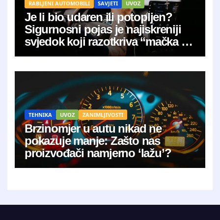
RABLJENI AUTOMOBILI
SAVJETI
UVOZ
Je li bio udaren ili potopljen?
Sigurnosni pojas je najiskreniji
svjedok koji razotkriva “mačka u
vreći”
TEHNIKA
UVOZ
ZANIMLJIVOSTI
Brzinomjer u autu nikad ne
pokazuje manje: Zašto nas
proizvođači namjerno ‘lažu’?