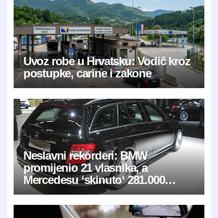
Uvoz robe u Hrvatsku: Vodič kroz
postupke, carine i zakone
Neslavni rekorderi: BMW
promijenio 21 vlasnika, a
Mercedesu ‘skinuto‘ 281.000
kilometara