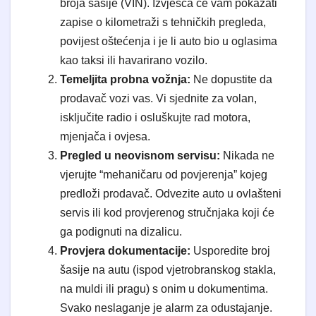
broja šasije (VIN). Izvješća će vam pokazati
zapise o kilometraži s tehničkih pregleda,
povijest oštećenja i je li auto bio u oglasima
kao taksi ili havarirano vozilo.
Temeljita probna vožnja:
Ne dopustite da
prodavač vozi vas. Vi sjednite za volan,
isključite radio i osluškujte rad motora,
mjenjača i ovjesa.
Pregled u neovisnom servisu:
Nikada ne
vjerujte “mehaničaru od povjerenja” kojeg
predloži prodavač. Odvezite auto u ovlašteni
servis ili kod provjerenog stručnjaka koji će
ga podignuti na dizalicu.
Provjera dokumentacije:
Usporedite broj
šasije na autu (ispod vjetrobranskog stakla,
na muldi ili pragu) s onim u dokumentima.
Svako neslaganje je alarm za odustajanje.