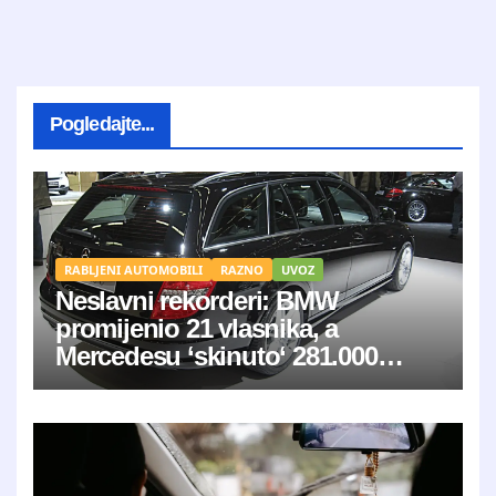
Pogledajte...
RABLJENI AUTOMOBILI
RAZNO
UVOZ
Neslavni rekorderi: BMW
promijenio 21 vlasnika, a
Mercedesu ‘skinuto‘ 281.000
kilometara