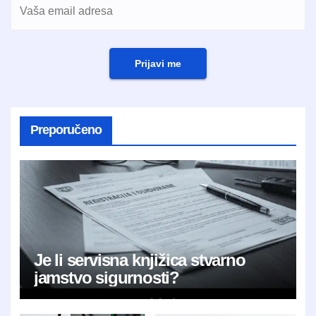
Prijavi me
Preporučeno
Je li servisna knjižica stvarno
jamstvo sigurnosti?