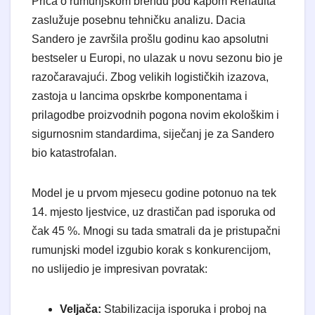
​Priča o rumunjskom brendu pod kapom Renaulta
zaslužuje posebnu tehničku analizu. Dacia
Sandero je završila prošlu godinu kao apsolutni
bestseler u Europi, no ulazak u novu sezonu bio je
razočaravajući. Zbog velikih logističkih izazova,
zastoja u lancima opskrbe komponentama i
prilagodbe proizvodnih pogona novim ekološkim i
sigurnosnim standardima, siječanj je za Sandero
bio katastrofalan.
​Model je u prvom mjesecu godine potonuo na tek
14. mjesto ljestvice, uz drastičan pad isporuka od
čak 45 %. Mnogi su tada smatrali da je pristupačni
rumunjski model izgubio korak s konkurencijom,
no uslijedio je impresivan povratak:
Veljača:
Stabilizacija isporuka i proboj na