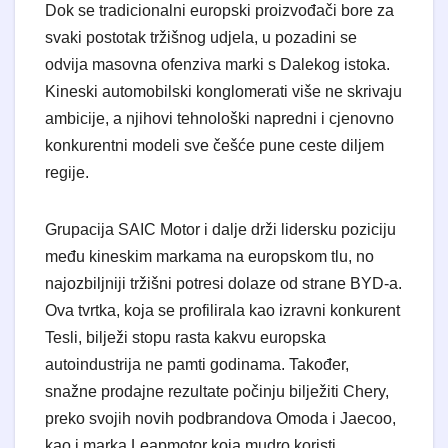
​Dok se tradicionalni europski proizvođači bore za
svaki postotak tržišnog udjela, u pozadini se
odvija masovna ofenziva marki s Dalekog istoka.
Kineski automobilski konglomerati više ne skrivaju
ambicije, a njihovi tehnološki napredni i cjenovno
konkurentni modeli sve češće pune ceste diljem
regije.
​Grupacija SAIC Motor i dalje drži lidersku poziciju
među kineskim markama na europskom tlu, no
najozbiljniji tržišni potresi dolaze od strane BYD-a.
Ova tvrtka, koja se profilirala kao izravni konkurent
Tesli, bilježi stopu rasta kakvu europska
autoindustrija ne pamti godinama. Također,
snažne prodajne rezultate počinju bilježiti Chery,
preko svojih novih podbrandova Omoda i Jaecoo,
kao i marka Leapmotor koja mudro koristi