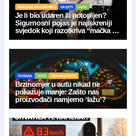
RABLJENI AUTOMOBILI
SAVJETI
UVOZ
Je li bio udaren ili potopljen?
Sigurnosni pojas je najiskreniji
svjedok koji razotkriva “mačka u
vreći”
TEHNIKA
UVOZ
ZANIMLJIVOSTI
Brzinomjer u autu nikad ne
pokazuje manje: Zašto nas
proizvođači namjerno ‘lažu’?