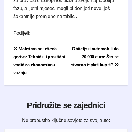
za prevlast u Europi tek ulazi u svoju najnapetiju
fazu, a ljetni mjeseci mogli bi donijeti nove, još
šokantnije promjene na tablici.
Podijeli:
Navigacija objava
Maksimalna ušteda
Obiteljski automobili do
goriva: Tehnički i praktični
20.000 eura: Što se
vodič za ekonomičnu
stvarno isplati kupiti?
vožnju
Pridružite se zajednici
Ne propustite ključne savjete za svoj auto: