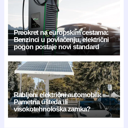
Preokret na europskim cestama:
Benzinci u povlačenju, električni
pogon postaje novi standard
Rabljeni električni automobili:
Pametna ušteda ili
visokotehnološka zamka?