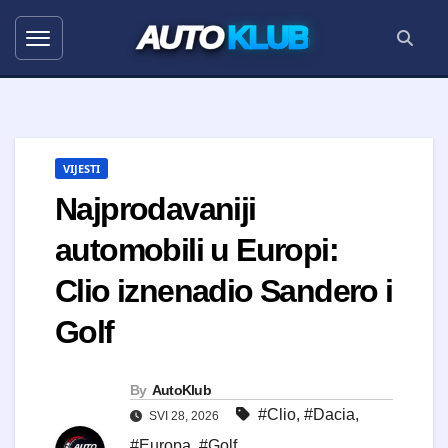
AUTO
KLUB
VIJESTI
Najprodavaniji
automobili u Europi:
Clio iznenadio Sandero i
Golf
By
AutoKlub
#Clio
,
#Dacia
,
SVI 28, 2026
#Europa
,
#Golf
,