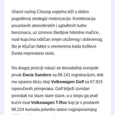
​Glavni razlog Cliovog uspjeha leži u dobro
pogođenoj strategiji motorizacije. Kombinacija
pouzdanih atmosferskih i uglađenih turbo
benzinaca, uz iznimno štedljive hibridne inačice,
nudi kupcima odličan omjer uloženog i dobivenog,
što je ključan faktor u vremenima kada troškovi
života neprestano rastu.
​Na drugoj poziciji nalazi se dosadašnji europski
prvak
Dacia Sandero
sa 68.141 registracijom, dok
mu opasno blizu stoji
Volkswagen Golf
sa 67.915
isporučenih primjeraka. Golf bilježi izvrstan
povratak na staze stare slave, a u stopu ga prati
kućni rival
Volkswagen T-Roc
koji je s prodanih
66.224 komada potvrdio status najpopularnijeg