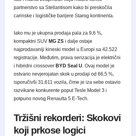
partnerstvo sa Stellantisom kako bi preskočila
carinske i logističke barijere Starog kontinenta.
​Iako mu je ukupna prodaja pala za 9,6 %,
kompaktni SUV
MG ZS
i dalje ostaje
najprodavaniji kineski model u Europi sa 42.522
registracije. Međutim, prava senzacija je električni
i hibridni crossover
BYD Seal U
. Ovaj model je
ostvario nevjerojatan skok u prodaji od 66,5 %,
isporučivši 31.611 vozila, čime je iza sebe ostavio
razvikane konkurente poput Tesle Model 3 i
potpuno novog Renaulta 5 E-Tech.
​Tržišni rekorderi: Skokovi
koji prkose logici