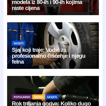
modela iz 80-ih i 90-ih kojima
raste cijena
SAVJETI
Sjaj koji traje: Vodič za
profesionalno čišćenje i njegu
felna
POPULARNO
RAZNO
SAVJETI
Rok trajanja goriva: Koliko dugo