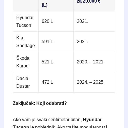
za 20.000 €
(L)
Hyundai
620 L
2021.
Tucson
Kia
591 L
2021.
Sportage
Škoda
521 L
2020. – 2021.
Karoq
Dacia
472 L
2024. – 2025.
Duster
Zaključak: Koji odabrati?
​Ako vam je svaki centimetar bitan,
Hyundai
Tucson
je pobjednik. Ako tražite modularnost i