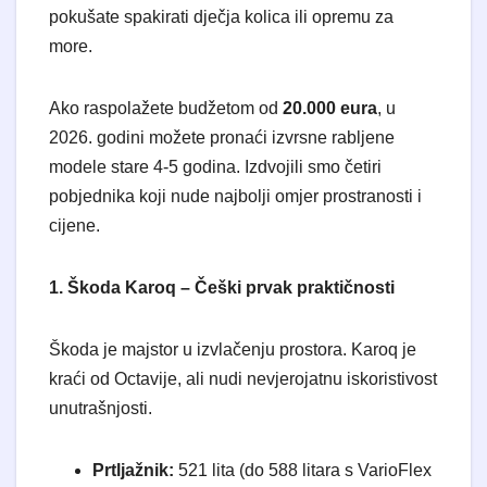
pokušate spakirati dječja kolica ili opremu za
more.
​Ako raspolažete budžetom od
20.000 eura
, u
2026. godini možete pronaći izvrsne rabljene
modele stare 4-5 godina. Izdvojili smo četiri
pobjednika koji nude najbolji omjer prostranosti i
cijene.
1. Škoda Karoq – Češki prvak praktičnosti
​Škoda je majstor u izvlačenju prostora. Karoq je
kraći od Octavije, ali nudi nevjerojatnu iskoristivost
unutrašnjosti.
Prtljažnik:
521 lita (do 588 litara s VarioFlex