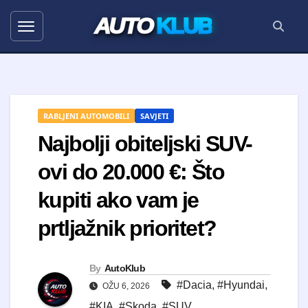
AUTO
KLUB
RABLJENI AUTOMOBILI
SAVJETI
Najbolji obiteljski SUV-
ovi do 20.000 €: Što
kupiti ako vam je
prtljažnik prioritet?
By
AutoKlub
#Dacia
,
#Hyundai
,
OŽU 6, 2026
#KIA
,
#Skoda
,
#SUV