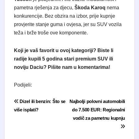
pametna rješenja za djecu,
Škoda Karoq
nema
konkurencije. Bez obzira na izbor, prije kupnje
provjerite stanje guma i ovjesa, jer su SUV vozila
teža i brže troše ove komponente.
Koji je vaš favorit u ovoj kategoriji? Biste li
radije kupili 5 godina stari premium SUV ili
noviju Daciu? Pišite nam u komentarima!
Podijeli:
Navigacija objava
Dizel ili benzin: Što se
Najbolji polovni automobili
više isplati?
do 7.500 EUR: Regionalni
vodič za pametnu kupnju