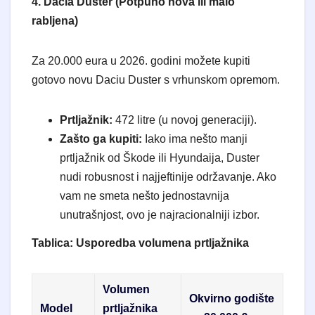
4. Dacia Duster (Potpuno nova ili malo
rabljena)
​Za 20.000 eura u 2026. godini možete kupiti
gotovo novu Daciu Duster s vrhunskom opremom.
Prtljažnik:
472 litre (u novoj generaciji).
Zašto ga kupiti:
Iako ima nešto manji
prtljažnik od Škode ili Hyundaija, Duster
nudi robusnost i najjeftinije održavanje. Ako
vam ne smeta nešto jednostavnija
unutrašnjost, ovo je najracionalniji izbor.
Tablica: Usporedba volumena prtljažnika
Volumen
Okvirno godište
Model
prtljažnika