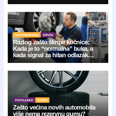
AUTOMEHANIKA
SERVISI
Razlog zašto škripe kočnice:
Kada je to “normalna” buka, a
kada signal za hitan odlazak
mehaničaru?
POPULARNO
RAZNO
Zašto većina novih automobila
više nema rezervnu gumu?