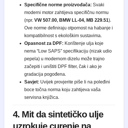
Specifične norme proizvođača:
Svaki
moderni motor zahtijeva specifičnu normu
(npr.
VW 507.00, BMW LL-04, MB 229.51
).
Ove norme definiraju otpornost na habanje i
kompatibilnost s ekološkim sustavima.
Opasnost za DPF:
Korištenje ulja koje
nema “Low SAPS” specifikaciju (nizak udio
pepela) u modernom dizelu može trajno
začepiti i uništiti DPF filter, čak i ako je
gradacija pogođena.
Savjet:
Uvijek provjerite piše li na poleđini
boce točna norma koju zahtijeva vaša
servisna knjižica.
4. Mit da sintetičko ulje
uzrokuje curenje na