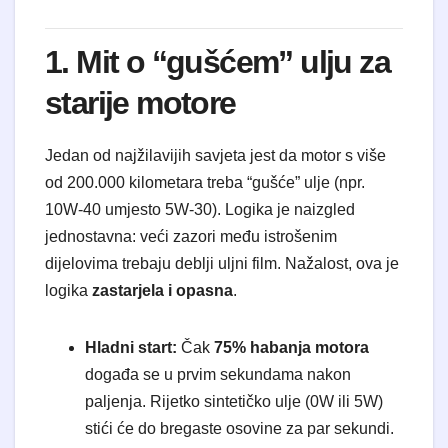
1. Mit o “gušćem” ulju za
starije motore
Jedan od najžilavijih savjeta jest da motor s više
od 200.000 kilometara treba “gušće” ulje (npr.
10W-40 umjesto 5W-30). Logika je naizgled
jednostavna: veći zazori među istrošenim
dijelovima trebaju deblji uljni film. Nažalost, ova je
logika
zastarjela i opasna
.
Hladni start:
Čak
75% habanja motora
događa se u prvim sekundama nakon
paljenja. Rijetko sintetičko ulje (0W ili 5W)
stići će do bregaste osovine za par sekundi.