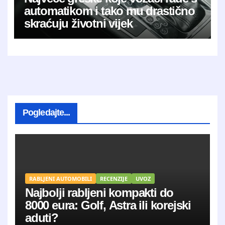
automatikom i tako mu drastično
skraćuju životni vijek
Pogledajte...
RABLJENI AUTOMOBILI
RECENZIJE
UVOZ
Najbolji rabljeni kompakti do
8000 eura: Golf, Astra ili korejski
aduti?