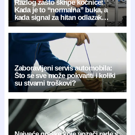
Razlog zašto škripe kočnice:
Kada je to “normalna” buka, a
kada signal za hitan odlazak
mehaničaru?
Zaboravljeni servis automobila:
Što se sve može pokvariti i koliki
su stvarni troškovi?
Najveće greške koje vozači rade s