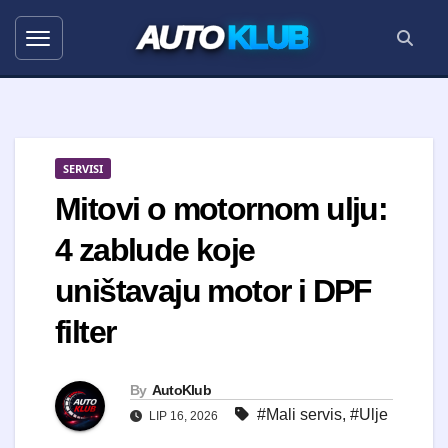
AUTO
KLUB
SERVISI
Mitovi o motornom ulju:
4 zablude koje
uništavaju motor i DPF
filter
By
AutoKlub
#Mali servis
,
#Ulje
LIP 16, 2026