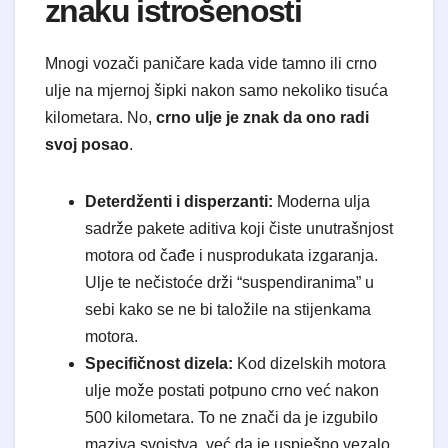
znaku istrošenosti
Mnogi vozači paničare kada vide tamno ili crno
ulje na mjernoj šipki nakon samo nekoliko tisuća
kilometara. No,
crno ulje je znak da ono radi
svoj posao
.
Deterdženti i disperzanti:
Moderna ulja
sadrže pakete aditiva koji čiste unutrašnjost
motora od čađe i nusprodukata izgaranja.
Ulje te nečistoće drži “suspendiranima” u
sebi kako se ne bi taložile na stijenkama
motora.
Specifičnost dizela:
Kod dizelskih motora
ulje može postati potpuno crno već nakon
500 kilometara. To ne znači da je izgubilo
maziva svojstva, već da je uspješno vezalo