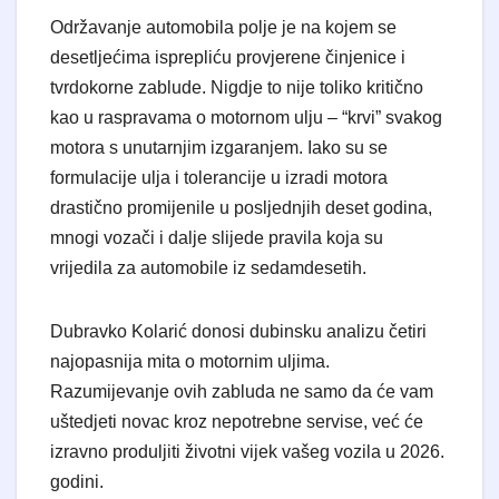
Održavanje automobila polje je na kojem se
desetljećima isprepliću provjerene činjenice i
tvrdokorne zablude. Nigdje to nije toliko kritično
kao u raspravama o motornom ulju – “krvi” svakog
motora s unutarnjim izgaranjem. Iako su se
formulacije ulja i tolerancije u izradi motora
drastično promijenile u posljednjih deset godina,
mnogi vozači i dalje slijede pravila koja su
vrijedila za automobile iz sedamdesetih.
Dubravko Kolarić donosi dubinsku analizu četiri
najopasnija mita o motornim uljima.
Razumijevanje ovih zabluda ne samo da će vam
uštedjeti novac kroz nepotrebne servise, već će
izravno produljiti životni vijek vašeg vozila u 2026.
godini.