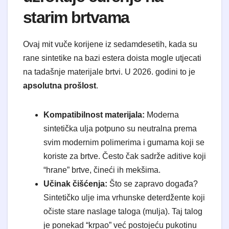
starim brtvama
Ovaj mit vuče korijene iz sedamdesetih, kada su
rane sintetike na bazi estera doista mogle utjecati
na tadašnje materijale brtvi. U 2026. godini to je
apsolutna prošlost
.
Kompatibilnost materijala:
Moderna
sintetička ulja potpuno su neutralna prema
svim modernim polimerima i gumama koji se
koriste za brtve. Često čak sadrže aditive koji
“hrane” brtve, čineći ih mekšima.
Učinak čišćenja:
Što se zapravo događa?
Sintetičko ulje ima vrhunske deterdžente koji
očiste stare naslage taloga (mulja). Taj talog
je ponekad “krpao” već postojeću pukotinu