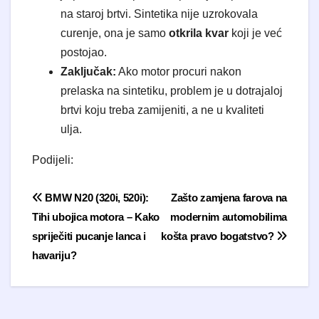
na staroj brtvi. Sintetika nije uzrokovala
curenje, ona je samo
otkrila kvar
koji je već
postojao.
Zaključak:
Ako motor procuri nakon
prelaska na sintetiku, problem je u dotrajaloj
brtvi koju treba zamijeniti, a ne u kvaliteti
ulja.
Podijeli:
Navigacija objava
BMW N20 (320i, 520i):
Zašto zamjena farova na
Tihi ubojica motora – Kako
modernim automobilima
spriječiti pucanje lanca i
košta pravo bogatstvo?
havariju?